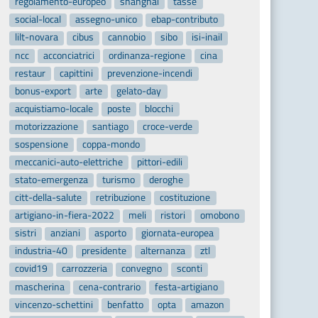
regolamento-europeo
shanghai
tasse
social-local
assegno-unico
ebap-contributo
lilt-novara
cibus
cannobio
sibo
isi-inail
ncc
acconciatrici
ordinanza-regione
cina
restaur
capittini
prevenzione-incendi
bonus-export
arte
gelato-day
acquistiamo-locale
poste
blocchi
motorizzazione
santiago
croce-verde
sospensione
coppa-mondo
meccanici-auto-elettriche
pittori-edili
stato-emergenza
turismo
deroghe
citt-della-salute
retribuzione
costituzione
artigiano-in-fiera-2022
meli
ristori
omobono
sistri
anziani
asporto
giornata-europea
industria-40
presidente
alternanza
ztl
covid19
carrozzeria
convegno
sconti
mascherina
cena-contrario
festa-artigiano
vincenzo-schettini
benfatto
opta
amazon