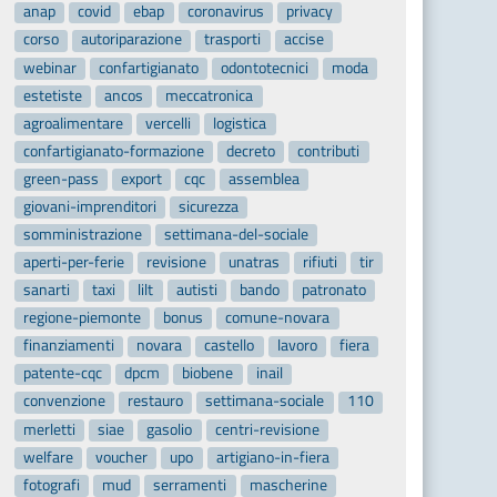
anap
covid
ebap
coronavirus
privacy
corso
autoriparazione
trasporti
accise
webinar
confartigianato
odontotecnici
moda
estetiste
ancos
meccatronica
agroalimentare
vercelli
logistica
confartigianato-formazione
decreto
contributi
green-pass
export
cqc
assemblea
giovani-imprenditori
sicurezza
somministrazione
settimana-del-sociale
aperti-per-ferie
revisione
unatras
rifiuti
tir
sanarti
taxi
lilt
autisti
bando
patronato
regione-piemonte
bonus
comune-novara
finanziamenti
novara
castello
lavoro
fiera
patente-cqc
dpcm
biobene
inail
convenzione
restauro
settimana-sociale
110
merletti
siae
gasolio
centri-revisione
welfare
voucher
upo
artigiano-in-fiera
fotografi
mud
serramenti
mascherine