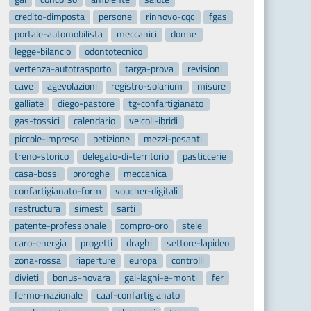
credito-dimposta
persone
rinnovo-cqc
fgas
portale-automobilista
meccanici
donne
legge-bilancio
odontotecnico
vertenza-autotrasporto
targa-prova
revisioni
cave
agevolazioni
registro-solarium
misure
galliate
diego-pastore
tg-confartigianato
gas-tossici
calendario
veicoli-ibridi
piccole-imprese
petizione
mezzi-pesanti
treno-storico
delegato-di-territorio
pasticcerie
casa-bossi
proroghe
meccanica
confartigianato-form
voucher-digitali
restructura
simest
sarti
patente-professionale
compro-oro
stele
caro-energia
progetti
draghi
settore-lapideo
zona-rossa
riaperture
europa
controlli
divieti
bonus-novara
gal-laghi-e-monti
fer
fermo-nazionale
caaf-confartigianato