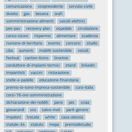
comunicazione
vicepresidente
servizio-civile
divieto
gas
besana
orafi
somministrazione-alimenti
veicoli-elettrici
pes-pav
recovery-plan
ospedale
circolazione
carico-sicuro
risparmio
alimentare
scadenza
riunione-di-territorio
evento
concorsi
studio
cibo
aumenti
mobilit-sostenibile
veicoli
festival
canton-ticino
tirocinio
conduttore-di-impianti-termici
stand
linkedin
impiantisti
vaccini
ristorazione
stelle-e-padelle
educazione-finanziaria
premio-io-sono-impresa-sostenibile
cura-italia
corsi-16-ore-somministrazione
dichiarazione-dei-redditi
pane
pec
cciaa
giovanardi
vco
salvo-meli
parit-genere
impaloni
trecate
white
casa-alessia
statale-34
statuto
mepa
premiodistudio
gal
concorso
ambiente
salute