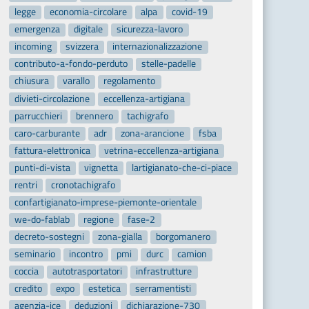
legge
economia-circolare
alpa
covid-19
emergenza
digitale
sicurezza-lavoro
incoming
svizzera
internazionalizzazione
contributo-a-fondo-perduto
stelle-padelle
chiusura
varallo
regolamento
divieti-circolazione
eccellenza-artigiana
parrucchieri
brennero
tachigrafo
caro-carburante
adr
zona-arancione
fsba
fattura-elettronica
vetrina-eccellenza-artigiana
punti-di-vista
vignetta
lartigianato-che-ci-piace
rentri
cronotachigrafo
confartigianato-imprese-piemonte-orientale
we-do-fablab
regione
fase-2
decreto-sostegni
zona-gialla
borgomanero
seminario
incontro
pmi
durc
camion
coccia
autotrasportatori
infrastrutture
credito
expo
estetica
serramentisti
agenzia-ice
deduzioni
dichiarazione-730