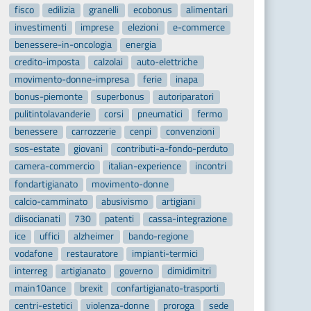
fisco
edilizia
granelli
ecobonus
alimentari
investimenti
imprese
elezioni
e-commerce
benessere-in-oncologia
energia
credito-imposta
calzolai
auto-elettriche
movimento-donne-impresa
ferie
inapa
bonus-piemonte
superbonus
autoriparatori
pulitintolavanderie
corsi
pneumatici
fermo
benessere
carrozzerie
cenpi
convenzioni
sos-estate
giovani
contributi-a-fondo-perduto
camera-commercio
italian-experience
incontri
fondartigianato
movimento-donne
calcio-camminato
abusivismo
artigiani
diisocianati
730
patenti
cassa-integrazione
ice
uffici
alzheimer
bando-regione
vodafone
restauratore
impianti-termici
interreg
artigianato
governo
dimidimitri
main10ance
brexit
confartigianato-trasporti
centri-estetici
violenza-donne
proroga
sede