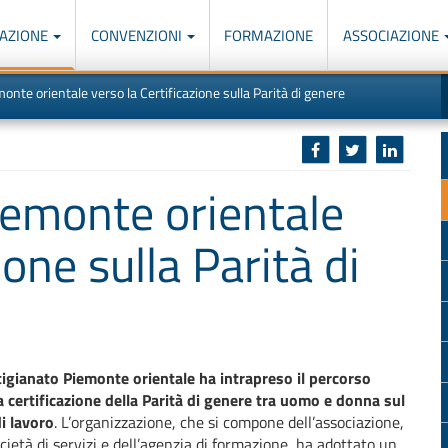
AZIONE
CONVENZIONI
FORMAZIONE
ASSOCIAZIONE
M
I
onte orientale verso la Certificazione sulla Parità di genere
u
d
o
r
p
p
n
s
c
iemonte orientale
ione sulla Parità di
igianato Piemonte orientale ha intrapreso il percorso
a certificazione della Parità di genere tra uomo e donna sul
i lavoro
. L’organizzazione, che si compone dell’associazione,
ocietà di servizi e dell’agenzia di formazione, ha adottato un