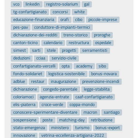
vco
linkedin
registro-solarium
gal
tg-confartigianato
concorsi
white
educazione-finanziaria
orafi
cibo
piccole-imprese
pes-pav
conduttore-di-impianti-termici
dichiarazione-dei-redditi
treno-storico
proroghe
canton-ticino
calendario
restructura
ospedale
simest
sarti
stele
progetti
serramentisti
deduzioni
cciaa
servizio-civile
confartigianato-vercelli
opta
academy
sibo
fondo-solidariet
logistica-sostenibile
bonus-novara
adblue
restaur
inaugurazione
prevenzione-incendi
dichiarazione
congedo-parentale
legge-stabilita
coloriamoci
agenzia-entrate
caaf-confartigianato
elis-piaterra
croce-verde
coppa-mondo
conoscere-sperimentare-diventare
macron
santiago
sospensione
poste
matching-day
retribuzione
stato-emergenza
ministero
turismo
bonus-export
innovazione
vetrina-eccellenza-artigiana-2022