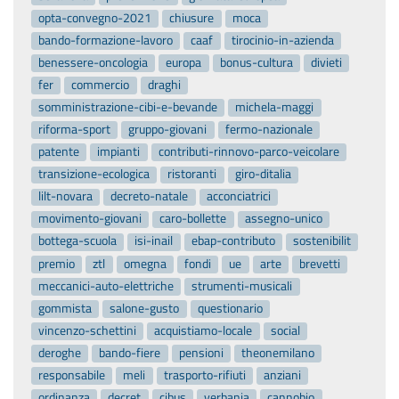
opta-convegno-2021
chiusure
moca
bando-formazione-lavoro
caaf
tirocinio-in-azienda
benessere-oncologia
europa
bonus-cultura
divieti
fer
commercio
draghi
somministrazione-cibi-e-bevande
michela-maggi
riforma-sport
gruppo-giovani
fermo-nazionale
patente
impianti
contributi-rinnovo-parco-veicolare
transizione-ecologica
ristoranti
giro-ditalia
lilt-novara
decreto-natale
acconciatrici
movimento-giovani
caro-bollette
assegno-unico
bottega-scuola
isi-inail
ebap-contributo
sostenibilit
premio
ztl
omegna
fondi
ue
arte
brevetti
meccanici-auto-elettriche
strumenti-musicali
gommista
salone-gusto
questionario
vincenzo-schettini
acquistiamo-locale
social
deroghe
bando-fiere
pensioni
theonemilano
responsabile
meli
trasporto-rifiuti
anziani
ordinanza
decret
cibus
verbania
cannobio