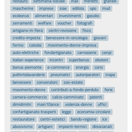
restauro
settimana-sociale
inail
merletti
granelli
mascherine
imprese
siae
edilizia
upo
mud
ecobonus
alimentari
investimenti
gasolio
serramenti
welfare
voucher
fotografi
artigiano-in-fiera
centri-revisione
fisco
credito-imposta
benessere-in-oncologia
giovani
fermo
calzolai
movimento-donne-impresa
auto-elettriche
fondartigianato
carrozzerie
cenpi
italian-experience
incontri
superbonus
elezioni
bonus-piemonte
e-commerce
energia
corsi
pulitintolavanderie
pneumatici
autoriparatori
inapa
benessere
convenzioni
sos-estate
movimento-donne
contributi-a-fondo-perduto
ferie
camera-commercio
calcio-camminato
patenti
dimidimitri
main10ance
violenza-donne
uffici
confartigianato-trasporti
legge
economia-circolare
restauratore
centri-estetici
bando-regione
ice
abusivismo
artigiani
impianti-termici
diisocianati