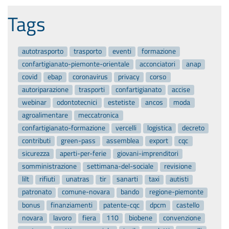
Tags
autotrasporto
trasporto
eventi
formazione
confartigianato-piemonte-orientale
acconciatori
anap
covid
ebap
coronavirus
privacy
corso
autoriparazione
trasporti
confartigianato
accise
webinar
odontotecnici
estetiste
ancos
moda
agroalimentare
meccatronica
confartigianato-formazione
vercelli
logistica
decreto
contributi
green-pass
assemblea
export
cqc
sicurezza
aperti-per-ferie
giovani-imprenditori
somministrazione
settimana-del-sociale
revisione
lilt
rifiuti
unatras
tir
sanarti
taxi
autisti
patronato
comune-novara
bando
regione-piemonte
bonus
finanziamenti
patente-cqc
dpcm
castello
novara
lavoro
fiera
110
biobene
convenzione