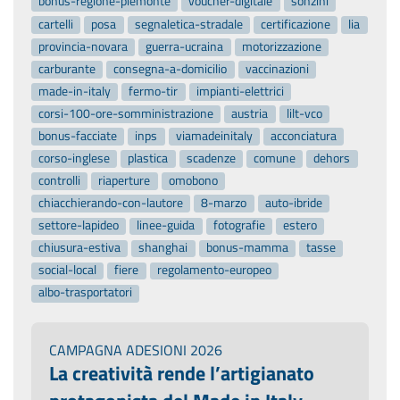
bonus-regione-piemonte
voucher-digitale
sonzini
cartelli
posa
segnaletica-stradale
certificazione
lia
provincia-novara
guerra-ucraina
motorizzazione
carburante
consegna-a-domicilio
vaccinazioni
made-in-italy
fermo-tir
impianti-elettrici
corsi-100-ore-somministrazione
austria
lilt-vco
bonus-facciate
inps
viamadeinitaly
acconciatura
corso-inglese
plastica
scadenze
comune
dehors
controlli
riaperture
omobono
chiacchierando-con-lautore
8-marzo
auto-ibride
settore-lapideo
linee-guida
fotografie
estero
chiusura-estiva
shanghai
bonus-mamma
tasse
social-local
fiere
regolamento-europeo
albo-trasportatori
CAMPAGNA ADESIONI 2026
La creatività rende l’artigianato