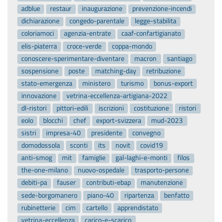
adblue
restaur
inaugurazione
prevenzione-incendi
dichiarazione
congedo-parentale
legge-stabilita
coloriamoci
agenzia-entrate
caaf-confartigianato
elis-piaterra
croce-verde
coppa-mondo
conoscere-sperimentare-diventare
macron
santiago
sospensione
poste
matching-day
retribuzione
stato-emergenza
ministero
turismo
bonus-export
innovazione
vetrina-eccellenza-artigiana-2022
dl-ristori
pittori-edili
iscrizioni
costituzione
ristori
eolo
blocchi
chef
export-svizzera
mud-2023
sistri
impresa-40
presidente
convegno
domodossola
sconti
its
novit
covid19
anti-smog
mit
famiglie
gal-laghi-e-monti
filos
the-one-milano
nuovo-ospedale
trasporto-persone
debiti-pa
fauser
contributi-ebap
manutenzione
sede-borgomanero
piano-40
ripartenza
benfatto
rubinetterie
cim
cartello
apprendistato
vetrina-eccellenza
carico-e-scarico