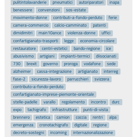
pulitintolavanderie
pneumatici
autoriparatori
inapa
benessere
convenzioni
sos-estate
movimento-donne
contributi-a-fondo-perduto
ferie
camera-commercio
calcio-camminato
patenti
dimidimitri
main10ance
violenza-donne
uffici
confartigianato-trasporti
legge
economia-circolare
restauratore
centri-estetici
bando-regione
ice
abusivismo
artigiani
impianti-termici
diisocianati
730
brexit
governo
proroga
vodafone
sede
alzheimer
cassa-integrazione
artigianato
interreg
fase-2
sicurezza-lavoro
parrucchieri
svizzera
contributo-a-fondo-perduto
confartigianato-imprese-piemonte-orientale
stelle-padelle
varallo
regolamento
incontro
durc
expo
tachigrafo
infrastrutture
punti-di-vista
brennero
estetica
camion
coccia
rentri
alpa
emergenza
cronotachigrafo
digitale
regione
decreto-sostegni
incoming
internazionalizzazione