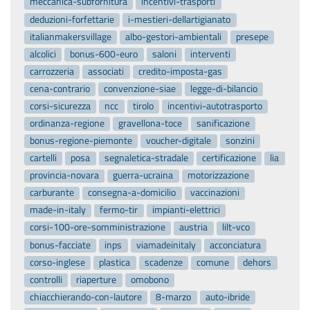
meccanica-subfornitura
incentivi-trasporti
deduzioni-forfettarie
i-mestieri-dellartigianato
italianmakersvillage
albo-gestori-ambientali
presepe
alcolici
bonus-600-euro
saloni
interventi
carrozzeria
associati
credito-imposta-gas
cena-contrario
convenzione-siae
legge-di-bilancio
corsi-sicurezza
ncc
tirolo
incentivi-autotrasporto
ordinanza-regione
gravellona-toce
sanificazione
bonus-regione-piemonte
voucher-digitale
sonzini
cartelli
posa
segnaletica-stradale
certificazione
lia
provincia-novara
guerra-ucraina
motorizzazione
carburante
consegna-a-domicilio
vaccinazioni
made-in-italy
fermo-tir
impianti-elettrici
corsi-100-ore-somministrazione
austria
lilt-vco
bonus-facciate
inps
viamadeinitaly
acconciatura
corso-inglese
plastica
scadenze
comune
dehors
controlli
riaperture
omobono
chiacchierando-con-lautore
8-marzo
auto-ibride