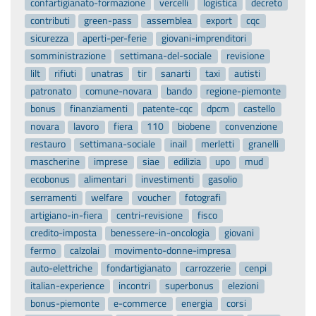
confartigianato-formazione
vercelli
logistica
decreto
contributi
green-pass
assemblea
export
cqc
sicurezza
aperti-per-ferie
giovani-imprenditori
somministrazione
settimana-del-sociale
revisione
lilt
rifiuti
unatras
tir
sanarti
taxi
autisti
patronato
comune-novara
bando
regione-piemonte
bonus
finanziamenti
patente-cqc
dpcm
castello
novara
lavoro
fiera
110
biobene
convenzione
restauro
settimana-sociale
inail
merletti
granelli
mascherine
imprese
siae
edilizia
upo
mud
ecobonus
alimentari
investimenti
gasolio
serramenti
welfare
voucher
fotografi
artigiano-in-fiera
centri-revisione
fisco
credito-imposta
benessere-in-oncologia
giovani
fermo
calzolai
movimento-donne-impresa
auto-elettriche
fondartigianato
carrozzerie
cenpi
italian-experience
incontri
superbonus
elezioni
bonus-piemonte
e-commerce
energia
corsi