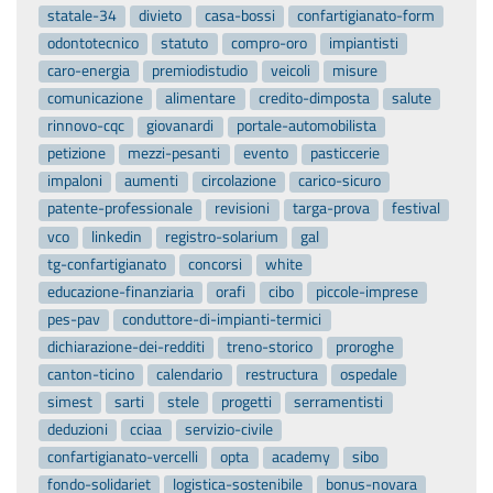
statale-34
divieto
casa-bossi
confartigianato-form
odontotecnico
statuto
compro-oro
impiantisti
caro-energia
premiodistudio
veicoli
misure
comunicazione
alimentare
credito-dimposta
salute
rinnovo-cqc
giovanardi
portale-automobilista
petizione
mezzi-pesanti
evento
pasticcerie
impaloni
aumenti
circolazione
carico-sicuro
patente-professionale
revisioni
targa-prova
festival
vco
linkedin
registro-solarium
gal
tg-confartigianato
concorsi
white
educazione-finanziaria
orafi
cibo
piccole-imprese
pes-pav
conduttore-di-impianti-termici
dichiarazione-dei-redditi
treno-storico
proroghe
canton-ticino
calendario
restructura
ospedale
simest
sarti
stele
progetti
serramentisti
deduzioni
cciaa
servizio-civile
confartigianato-vercelli
opta
academy
sibo
fondo-solidariet
logistica-sostenibile
bonus-novara