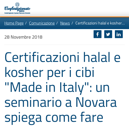
Vai
In
Home Page
Comunicazione
News
Certificazioni halal e kosher per i cibi "Made in Italy": un seminario a Novara spiega come fare
al
questa
contenuto
pagina:
Motore
principale
Menù
di
28 Novembre 2018
di
navigazione
ricerca
principale
[1]
Certificazioni halal e
Ricerca
nel
sito
kosher per i cibi
[2]
Contenuti
principali
[5]
"Made in Italy": un
Le
ultime
novità
da
seminario a Novara
Confartigianato
[6]
spiega come fare