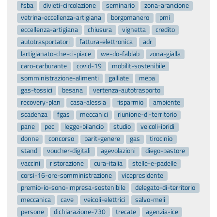
fsba
divieti-circolazione
seminario
zona-arancione
vetrina-eccellenza-artigiana
borgomanero
pmi
eccellenza-artigiana
chiusura
vignetta
credito
autotrasportatori
fattura-elettronica
adr
lartigianato-che-ci-piace
we-do-fablab
zona-gialla
caro-carburante
covid-19
mobilit-sostenibile
somministrazione-alimenti
galliate
mepa
gas-tossici
besana
vertenza-autotrasporto
recovery-plan
casa-alessia
risparmio
ambiente
scadenza
fgas
meccanici
riunione-di-territorio
pane
pec
legge-bilancio
studio
veicoli-ibridi
donne
concorso
parit-genere
gas
tirocinio
stand
voucher-digitali
agevolazioni
diego-pastore
vaccini
ristorazione
cura-italia
stelle-e-padelle
corsi-16-ore-somministrazione
vicepresidente
premio-io-sono-impresa-sostenibile
delegato-di-territorio
meccanica
cave
veicoli-elettrici
salvo-meli
persone
dichiarazione-730
trecate
agenzia-ice