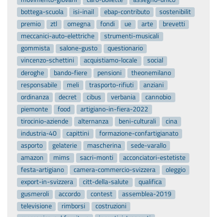
bottega-scuola
isi-inail
ebap-contributo
sostenibilit
premio
ztl
omegna
fondi
ue
arte
brevetti
meccanici-auto-elettriche
strumenti-musicali
gommista
salone-gusto
questionario
vincenzo-schettini
acquistiamo-locale
social
deroghe
bando-fiere
pensioni
theonemilano
responsabile
meli
trasporto-rifiuti
anziani
ordinanza
decret
cibus
verbania
cannobio
piemonte
food
artigiano-in-fiera-2022
tirocinio-aziende
alternanza
beni-culturali
cina
industria-40
capittini
formazione-confartigianato
asporto
gelaterie
mascherina
sede-varallo
amazon
mims
sacri-monti
acconciatori-estetiste
festa-artigiano
camera-commercio-svizzera
oleggio
export-in-svizzera
citt-della-salute
qualifica
gusmeroli
accordo
contest
assemblea-2019
televisione
rimborsi
costruzioni