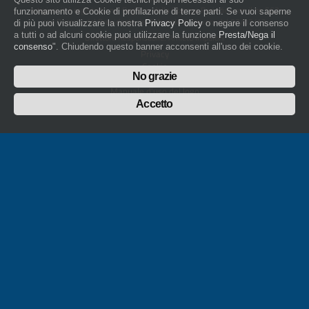
artigiani.it è registrato nel Registro della Stampa Periodica con il nr. 562
funzionamento e Cookie di profilazione di terze parti. Se vuoi saperne
con Decreto del Presidente del Tribunale di Novara del 07/03/13
di più puoi visualizzare la nostra
Privacy Policy
o negare il consenso
a tutti o ad alcuni cookie puoi utilizzare la funzione
Presta/Nega il
Direttore Responsabile: Amleto Impaloni
consenso
". Chiudendo questo banner acconsenti all'uso dei cookie.
Privacy
Cookie
No grazie
Whistleblowing
Manuale d'uso del logo
Policy sulla Parità di genere
Accetto