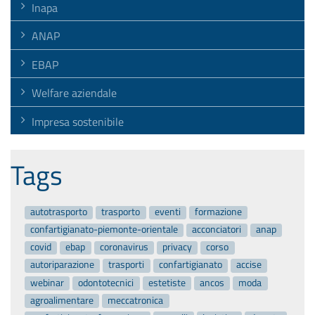
Inapa
ANAP
EBAP
Welfare aziendale
Impresa sostenibile
Tags
autotrasporto
trasporto
eventi
formazione
confartigianato-piemonte-orientale
acconciatori
anap
covid
ebap
coronavirus
privacy
corso
autoriparazione
trasporti
confartigianato
accise
webinar
odontotecnici
estetiste
ancos
moda
agroalimentare
meccatronica