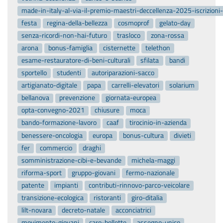
made-in-italy-al-via-il-premio-maestri-deccellenza-2025-iscrizion
festa
regina-della-bellezza
cosmoprof
gelato-day
senza-ricordi-non-hai-futuro
trasloco
zona-rossa
arona
bonus-famiglia
cisternette
telethon
esame-restauratore-di-beni-culturali
sfilata
bandi
sportello
studenti
autoriparazioni-sacco
artigianato-digitale
papa
carrelli-elevatori
solarium
bellanova
prevenzione
giornata-europea
opta-convegno-2021
chiusure
moca
bando-formazione-lavoro
caaf
tirocinio-in-azienda
benessere-oncologia
europa
bonus-cultura
divieti
fer
commercio
draghi
somministrazione-cibi-e-bevande
michela-maggi
riforma-sport
gruppo-giovani
fermo-nazionale
patente
impianti
contributi-rinnovo-parco-veicolare
transizione-ecologica
ristoranti
giro-ditalia
lilt-novara
decreto-natale
acconciatrici
movimento-giovani
caro-bollette
assegno-unico