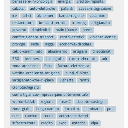
benessere-in-oncologia
energia
credito-imposta
calzolai
auto-elettriche
patenti
cassa-integrazione
ice
uffici
alzheimer
bando-regione
vodafone
restauratore
impianti-termici
interreg
artigianato
governo
dimidimitri
main10ance
brexit
confartigianato-trasporti
centri-estetici
violenza-donne
proroga
sede
legge
economia-circolare
calcio-camminato
abusivismo
artigiani
diisocianati
730
brennero
tachigrafo
caro-carburante
adr
zona-arancione
fsba
fattura-elettronica
vetrina-eccellenza-artigiana
punti-di-vista
lartigianato-che-ci-piace
vignetta
rentri
cronotachigrafo
confartigianato-imprese-piemonte-orientale
we-do-fablab
regione
fase-2
decreto-sostegni
zona-gialla
borgomanero
incontro
seminario
pmi
durc
camion
coccia
autotrasportatori
infrastrutture
credito
expo
estetica
alpa