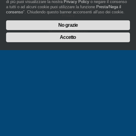
con Decreto del Presidente del Tribunale di Novara del 07/03/13
di più puoi visualizzare la nostra
Privacy Policy
o negare il consenso
a tutti o ad alcuni cookie puoi utilizzare la funzione
Presta/Nega il
Direttore Responsabile: Amleto Impaloni
consenso
". Chiudendo questo banner acconsenti all'uso dei cookie.
Privacy
Cookie
No grazie
Whistleblowing
Manuale d'uso del logo
Policy sulla Parità di genere
Accetto