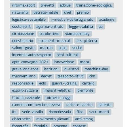
riforma-sport
brevetti
adblue
transizione-ecologica
ristoranti
decreto-natale
chef
premio
logistica-sostenibile
i-mestieri-dellartigianato
academy
sostenibilit
agenzia-entrate
legge-stabilita
ue
dichiarazione
bando-fiere
viamadeinitaly
questionario
strumenti-musicali
elis-piaterra
salone-gusto
macron
papa
social
incentivi-autotrasporto
beni-culturali
opta-convegno-2021
innovazione
moca
gravellona-toce
iscrizioni
dl-ristori
matching-day
theonemilano
decret
trasporto-rifiuti
cim
responsabile
eolo
guerra-ucraina
cartello
export-svizzera
impianti-elettrici
piemonte
tirocinio-aziende
michela-maggi
camera-commercio-svizzera
carico-e-scarico
patente
its
sede-varallo
domodossola
filos
sacri-monti
cisternette
movimento-giovani
anti-smog
fotografie
famiglie
omegna
contest