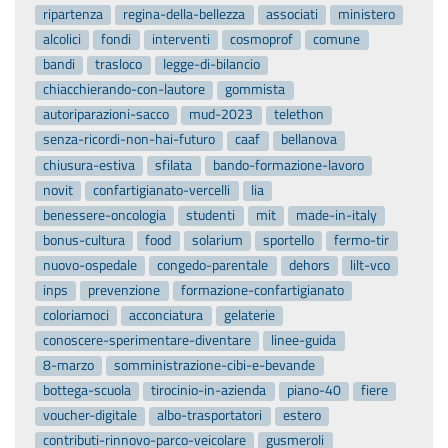
ripartenza
regina-della-bellezza
associati
ministero
alcolici
fondi
interventi
cosmoprof
comune
bandi
trasloco
legge-di-bilancio
chiacchierando-con-lautore
gommista
autoriparazioni-sacco
mud-2023
telethon
senza-ricordi-non-hai-futuro
caaf
bellanova
chiusura-estiva
sfilata
bando-formazione-lavoro
novit
confartigianato-vercelli
lia
benessere-oncologia
studenti
mit
made-in-italy
bonus-cultura
food
solarium
sportello
fermo-tir
nuovo-ospedale
congedo-parentale
dehors
lilt-vco
inps
prevenzione
formazione-confartigianato
coloriamoci
acconciatura
gelaterie
conoscere-sperimentare-diventare
linee-guida
8-marzo
somministrazione-cibi-e-bevande
bottega-scuola
tirocinio-in-azienda
piano-40
fiere
voucher-digitale
albo-trasportatori
estero
contributi-rinnovo-parco-veicolare
gusmeroli