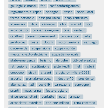
gal-laghi-e-monti
fer
caaf-confartigianato
regolamento-europeo
shanghai
tasse
social-local
fermo-nazionale
assegno-unico
ebap-contributo
lilt-novara
cibus
cannobio
sibo
isi-inail
ncc
acconciatrici
ordinanza-regione
cina
restaur
capittini
prevenzione-incendi
bonus-export
arte
gelato-day
poste
blocchi
motorizzazione
santiago
croce-verde
sospensione
coppa-mondo
meccanici-auto-elettriche
acquistiamo-locale
stato-emergenza
turismo
deroghe
citt-della-salute
retribuzione
costituzione
pittori-edili
meli
ristori
omobono
sistri
anziani
artigiano-in-fiera-2022
asporto
giornata-europea
industria-40
presidente
alternanza
ztl
covid19
carrozzeria
convegno
sconti
mascherina
festa-artigiano
vincenzo-schettini
benfatto
opta
amazon
acconciatori-estetiste
the-one-milano
cena-contrario