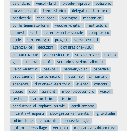
calendario
veicoli-ibridi
piccole-imprese
petizione
mezzi-pesanti
treno-storico
delegato-di-territorio
pasticcerie
casa-bossi
proroghe
meccanica
confartigianato-form
voucher-digitali
restructura
simest
sarti
patente-professionale
compro-oro
stele
caro-energia
progetti
serramentisti
agenzia-ice
deduzioni
dichiarazione-730
comunicazione
vicepresidente
servizio-civile
divieto
gas
besana
orafi
somministrazione-alimenti
veicoli-elettrici
pes-pav
recovery-plan
ospedale
circolazione
carico-sicuro
risparmio
alimentare
scadenza
riunione-di-territorio
evento
concorsi
studio
cibo
aumenti
mobilit-sostenibile
veicoli
festival
canton-ticino
tirocinio
conduttore-di-impianti-termici
certificazione
incentivi-trasporti
albo-gestori-ambientali
giro-ditalia
rubinetterie
carburante
bonus-famiglia
italianmakersvillage
verbania
meccanica-subfornitura