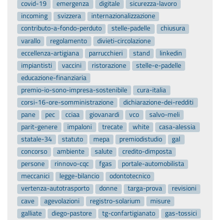
covid-19
emergenza
digitale
sicurezza-lavoro
incoming
svizzera
internazionalizzazione
contributo-a-fondo-perduto
stelle-padelle
chiusura
varallo
regolamento
divieti-circolazione
eccellenza-artigiana
parrucchieri
stand
linkedin
impiantisti
vaccini
ristorazione
stelle-e-padelle
educazione-finanziaria
premio-io-sono-impresa-sostenibile
cura-italia
corsi-16-ore-somministrazione
dichiarazione-dei-redditi
pane
pec
cciaa
giovanardi
vco
salvo-meli
parit-genere
impaloni
trecate
white
casa-alessia
statale-34
statuto
mepa
premiodistudio
gal
concorso
ambiente
salute
credito-dimposta
persone
rinnovo-cqc
fgas
portale-automobilista
meccanici
legge-bilancio
odontotecnico
vertenza-autotrasporto
donne
targa-prova
revisioni
cave
agevolazioni
registro-solarium
misure
galliate
diego-pastore
tg-confartigianato
gas-tossici