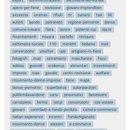
export
somministrazione
settimana-del-sociale
aperti-per-ferie
revisione
giovani-imprenditori
sicurezza
unatras
rifiuti
tir
sanarti
taxi
lilt
autisti
bando
patronato
regione-piemonte
bonus
comune-novara
fiera
lavoro
patente-cqc
dpcm
finanziamenti
novara
castello
restauro
settimana-sociale
110
merletti
biobene
inail
convenzione
voucher
upo
artigiano-in-fiera
fotografi
mud
serramenti
mascherine
fisco
edilizia
granelli
ecobonus
alimentari
investimenti
imprese
siae
gasolio
centri-revisione
welfare
movimento-donne-impresa
ferie
inapa
bonus-piemonte
superbonus
autoriparatori
pulitintolavanderie
corsi
pneumatici
benessere
carrozzerie
fermo
cenpi
convenzioni
sos-estate
giovani
contributi-a-fondo-perduto
camera-commercio
italian-experience
incontri
fondartigianato
movimento-donne
elezioni
e-commerce