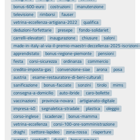
bonus-600-euro
costruzioni
manutenzione
televisione
rimborsi
fauser
vetrina-eccellenza-artigiana-2022
qualifica
deduzioni-forfettarie
presepe
fondo-solidariet
carrelli-elevatori
inaugurazione
chiusure
saloni
made-in-italy-al-via-il-premio-maestri-deccellenza-2025-iscrizion
apprendistato
bonus-regione-piemonte
pensioni
festa
corsi-sicurezza
ordinanza
commercio
credito-imposta-gas
convenzione-siae
arona
posa
austria
esame-restauratore-di-beni-culturali
sanificazione
bonus-facciate
sonzini
tirolo
mims
consegna-a-domicilio
auto-ibride
caro-bollette
vaccinazioni
provincia-novara
artigianato-digitale
impresa-40
segnaletica-stradale
plastica
oleggio
corso-inglese
scadenze
bonus-mamma
vetrina-eccellenza
corsi-100-ore-somministrazione
draghi
settore-lapideo
zona-rossa
riaperture
europa
controlli
divieti
bonus-novara