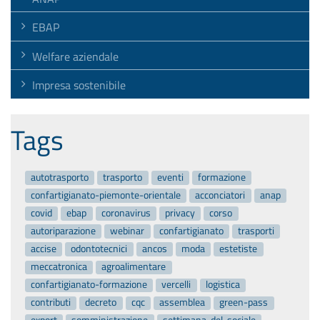
EBAP
Welfare aziendale
Impresa sostenibile
Tags
autotrasporto
trasporto
eventi
formazione
confartigianato-piemonte-orientale
acconciatori
anap
covid
ebap
coronavirus
privacy
corso
autoriparazione
webinar
confartigianato
trasporti
accise
odontotecnici
ancos
moda
estetiste
meccatronica
agroalimentare
confartigianato-formazione
vercelli
logistica
contributi
decreto
cqc
assemblea
green-pass