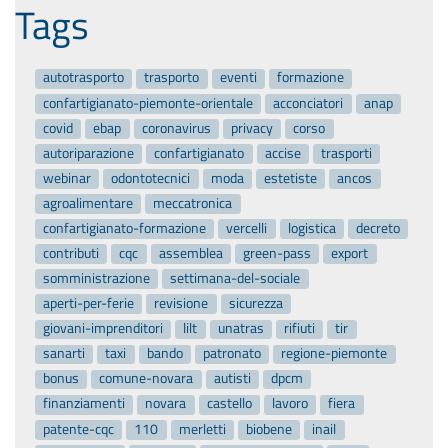
Tags
autotrasporto
trasporto
eventi
formazione
confartigianato-piemonte-orientale
acconciatori
anap
covid
ebap
coronavirus
privacy
corso
autoriparazione
confartigianato
accise
trasporti
webinar
odontotecnici
moda
estetiste
ancos
agroalimentare
meccatronica
confartigianato-formazione
vercelli
logistica
decreto
contributi
cqc
assemblea
green-pass
export
somministrazione
settimana-del-sociale
aperti-per-ferie
revisione
sicurezza
giovani-imprenditori
lilt
unatras
rifiuti
tir
sanarti
taxi
bando
patronato
regione-piemonte
bonus
comune-novara
autisti
dpcm
finanziamenti
novara
castello
lavoro
fiera
patente-cqc
110
merletti
biobene
inail