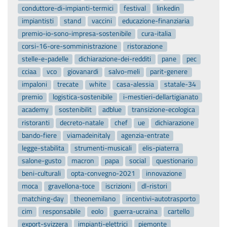
conduttore-di-impianti-termici
festival
linkedin
impiantisti
stand
vaccini
educazione-finanziaria
premio-io-sono-impresa-sostenibile
cura-italia
corsi-16-ore-somministrazione
ristorazione
stelle-e-padelle
dichiarazione-dei-redditi
pane
pec
cciaa
vco
giovanardi
salvo-meli
parit-genere
impaloni
trecate
white
casa-alessia
statale-34
premio
logistica-sostenibile
i-mestieri-dellartigianato
academy
sostenibilit
adblue
transizione-ecologica
ristoranti
decreto-natale
chef
ue
dichiarazione
bando-fiere
viamadeinitaly
agenzia-entrate
legge-stabilita
strumenti-musicali
elis-piaterra
salone-gusto
macron
papa
social
questionario
beni-culturali
opta-convegno-2021
innovazione
moca
gravellona-toce
iscrizioni
dl-ristori
matching-day
theonemilano
incentivi-autotrasporto
cim
responsabile
eolo
guerra-ucraina
cartello
export-svizzera
impianti-elettrici
piemonte