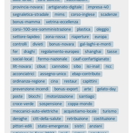
provincia-novara
artigianato-digitale
impresa-40
segnaletica-stradale
mims
corso-inglese
scadenze
bonus-mamma
vetrina-eccellenza
corsi-100-ore-somministrazione
plastica
oleggio
settore-lapideo
zona-rossa
riaperture
europa
controlli
divieti
bonus-novara
gal-laghi-e-monti
fer
draghi
regolamento-europeo
shanghai
tasse
social-local
fermo-nazionale
caaf-confartigianato
lilt-novara
cibus
cannobio
sibo
isi-inail
ncc
acconciatrici
assegno-unico
ebap-contributo
ordinanza-regione
cina
restaur
capittini
prevenzione-incendi
bonus-export
arte
gelato-day
poste
blocchi
motorizzazione
santiago
croce-verde
sospensione
coppa-mondo
meccanici-auto-elettriche
acquistiamo-locale
turismo
deroghe
citt-della-salute
retribuzione
costituzione
pittori-edili
stato-emergenza
sistri
anziani