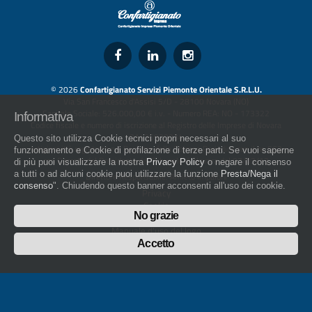
© 2026
Confartigianato Servizi Piemonte Orientale S.R.L.U.
Via San Francesco d'Assisi 5/D - 28100 Novara (NO)
Capitale Sociale: 526.000,00 € i.v. - Numero REA: NO - 173322
Informativa
Codice fiscale e numero di iscrizione al Registro delle Imprese di Novara
01436930034
Questo sito utilizza Cookie tecnici propri necessari al suo
artigiani.it è registrato nel Registro della Stampa Periodica con il nr. 562
funzionamento e Cookie di profilazione di terze parti. Se vuoi saperne
con Decreto del Presidente del Tribunale di Novara del 07/03/13
di più puoi visualizzare la nostra
Privacy Policy
o negare il consenso
a tutti o ad alcuni cookie puoi utilizzare la funzione
Presta/Nega il
Direttore Responsabile: Amleto Impaloni
consenso
". Chiudendo questo banner acconsenti all'uso dei cookie.
Privacy
Cookie
No grazie
Whistleblowing
Manuale d'uso del logo
Policy sulla Parità di genere
Accetto