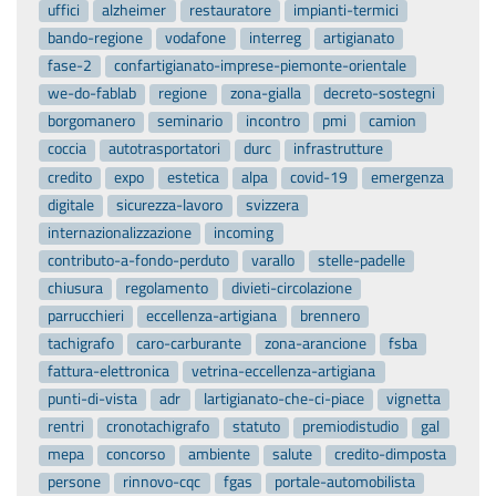
uffici
alzheimer
restauratore
impianti-termici
bando-regione
vodafone
interreg
artigianato
fase-2
confartigianato-imprese-piemonte-orientale
we-do-fablab
regione
zona-gialla
decreto-sostegni
borgomanero
seminario
incontro
pmi
camion
coccia
autotrasportatori
durc
infrastrutture
credito
expo
estetica
alpa
covid-19
emergenza
digitale
sicurezza-lavoro
svizzera
internazionalizzazione
incoming
contributo-a-fondo-perduto
varallo
stelle-padelle
chiusura
regolamento
divieti-circolazione
parrucchieri
eccellenza-artigiana
brennero
tachigrafo
caro-carburante
zona-arancione
fsba
fattura-elettronica
vetrina-eccellenza-artigiana
punti-di-vista
adr
lartigianato-che-ci-piace
vignetta
rentri
cronotachigrafo
statuto
premiodistudio
gal
mepa
concorso
ambiente
salute
credito-dimposta
persone
rinnovo-cqc
fgas
portale-automobilista