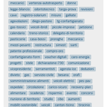
meccanici
vertenza-autotrasporto
donne
legge-bilancio
odontotecnico
targa-prova
revisioni
cave
registro-solarium
misure
galliate
agevolazioni
diego-pastore
tg-confartigianato
gas-tossici
veicoli-ibridi
piccole-imprese
petizione
calendario
treno-storico
delegato-di-territorio
pasticcerie
casa-bossi
proroghe
meccanica
mezzi-pesanti
restructura
simest
sarti
patente-professionale
compro-oro
confartigianato-form
voucher-digitali
caro-energia
progetti
stele
dichiarazione-730
comunicazione
vicepresidente
serramentisti
agenzia-ice
deduzioni
divieto
gas
servizio-civile
besana
orafi
somministrazione-alimenti
veicoli-elettrici
pes-pav
ospedale
circolazione
carico-sicuro
recovery-plan
alimentare
scadenza
risparmio
evento
concorsi
riunione-di-territorio
studio
cibo
aumenti
mobilit-sostenibile
veicoli
canton-ticino
tirocinio