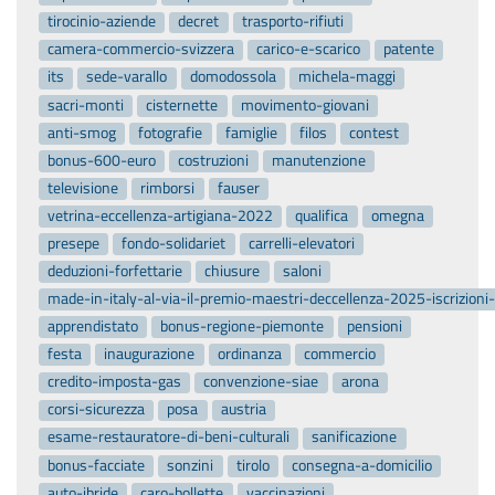
tirocinio-aziende
decret
trasporto-rifiuti
camera-commercio-svizzera
carico-e-scarico
patente
its
sede-varallo
domodossola
michela-maggi
sacri-monti
cisternette
movimento-giovani
anti-smog
fotografie
famiglie
filos
contest
bonus-600-euro
costruzioni
manutenzione
televisione
rimborsi
fauser
vetrina-eccellenza-artigiana-2022
qualifica
omegna
presepe
fondo-solidariet
carrelli-elevatori
deduzioni-forfettarie
chiusure
saloni
made-in-italy-al-via-il-premio-maestri-deccellenza-2025-iscrizion
apprendistato
bonus-regione-piemonte
pensioni
festa
inaugurazione
ordinanza
commercio
credito-imposta-gas
convenzione-siae
arona
corsi-sicurezza
posa
austria
esame-restauratore-di-beni-culturali
sanificazione
bonus-facciate
sonzini
tirolo
consegna-a-domicilio
auto-ibride
caro-bollette
vaccinazioni