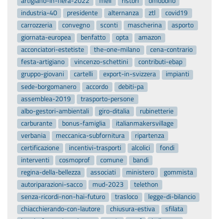
artigiano-in-fiera-2022
meli
ristori
omobono
industria-40
presidente
alternanza
ztl
covid19
carrozzeria
convegno
sconti
mascherina
asporto
giornata-europea
benfatto
opta
amazon
acconciatori-estetiste
the-one-milano
cena-contrario
festa-artigiano
vincenzo-schettini
contributi-ebap
gruppo-giovani
cartelli
export-in-svizzera
impianti
sede-borgomanero
accordo
debiti-pa
assemblea-2019
trasporto-persone
albo-gestori-ambientali
giro-ditalia
rubinetterie
carburante
bonus-famiglia
italianmakersvillage
verbania
meccanica-subfornitura
ripartenza
certificazione
incentivi-trasporti
alcolici
fondi
interventi
cosmoprof
comune
bandi
regina-della-bellezza
associati
ministero
gommista
autoriparazioni-sacco
mud-2023
telethon
senza-ricordi-non-hai-futuro
trasloco
legge-di-bilancio
chiacchierando-con-lautore
chiusura-estiva
sfilata