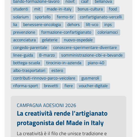
bando-formazione-lavoro
novit
caaf
bellanova
studenti
mit
made-in-italy
bonus-cultura
food
solarium
sportello
fermo-tir
confartigianato-vercelli
lia
benessere-oncologia
dehors
lilt-vco
inps
prevenzione
formazione-confartigianato
coloriamoci
acconciatura
gelaterie
nuovo-ospedale
congedo-parentale
conoscere-sperimentare-diventare
linee-guida
8-marzo
somministrazione-cibi-e-bevande
bottega-scuola
tirocinio-in-azienda
piano-40
albo-trasportatori
estero
contributi-rinnovo-parco-veicolare
gusmeroli
riforma-sport
brevetti
fiere
voucher-digitale
CAMPAGNA ADESIONI 2026
La creatività rende l’artigianato
protagonista del Made in Italy
La creatività è il filo che unisce tradizione e