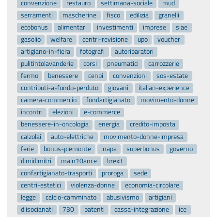
convenzione
restauro
settimana-sociale
mud
serramenti
mascherine
fisco
edilizia
granelli
ecobonus
alimentari
investimenti
imprese
siae
gasolio
welfare
centri-revisione
upo
voucher
artigiano-in-fiera
fotografi
autoriparatori
pulitintolavanderie
corsi
pneumatici
carrozzerie
fermo
benessere
cenpi
convenzioni
sos-estate
contributi-a-fondo-perduto
giovani
italian-experience
camera-commercio
fondartigianato
movimento-donne
incontri
elezioni
e-commerce
benessere-in-oncologia
energia
credito-imposta
calzolai
auto-elettriche
movimento-donne-impresa
ferie
bonus-piemonte
inapa
superbonus
governo
dimidimitri
main10ance
brexit
confartigianato-trasporti
proroga
sede
centri-estetici
violenza-donne
economia-circolare
legge
calcio-camminato
abusivismo
artigiani
diisocianati
730
patenti
cassa-integrazione
ice