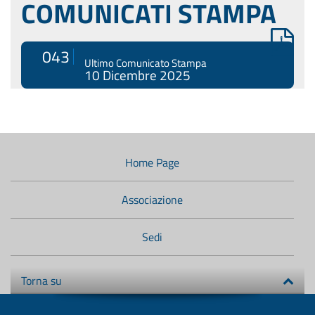
COMUNICATI STAMPA
043
Ultimo Comunicato Stampa
10 Dicembre 2025
Menù
di
navigazione
Home Page
secondario:
Associazione
Sedi
Torna su