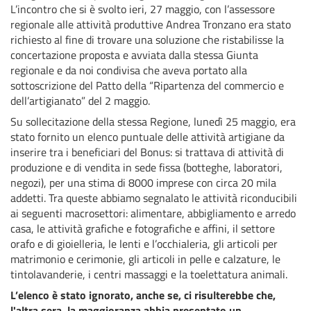
L’incontro che si è svolto ieri, 27 maggio, con l’assessore
regionale alle attività produttive Andrea Tronzano era stato
richiesto al fine di trovare una soluzione che ristabilisse la
concertazione proposta e avviata dalla stessa Giunta
regionale e da noi condivisa che aveva portato alla
sottoscrizione del Patto della “Ripartenza del commercio e
dell’artigianato” del 2 maggio.
Su sollecitazione della stessa Regione, lunedì 25 maggio, era
stato fornito un elenco puntuale delle attività artigiane da
inserire tra i beneficiari del Bonus: si trattava di attività di
produzione e di vendita in sede fissa (botteghe, laboratori,
negozi), per una stima di 8000 imprese con circa 20 mila
addetti. Tra queste abbiamo segnalato le attività riconducibili
ai seguenti macrosettori: alimentare, abbigliamento e arredo
casa, le attività grafiche e fotografiche e affini, il settore
orafo e di gioielleria, le lenti e l’occhialeria, gli articoli per
matrimonio e cerimonie, gli articoli in pelle e calzature, le
tintolavanderie, i centri massaggi e la toelettatura animali.
L’elenco è stato ignorato, anche se, ci risulterebbe che,
l'altra sera, la maggioranza abbia presentato un