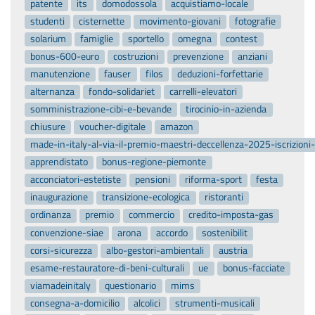
patente
its
domodossola
acquistiamo-locale
studenti
cisternette
movimento-giovani
fotografie
solarium
famiglie
sportello
omegna
contest
bonus-600-euro
costruzioni
prevenzione
anziani
manutenzione
fauser
filos
deduzioni-forfettarie
alternanza
fondo-solidariet
carrelli-elevatori
somministrazione-cibi-e-bevande
tirocinio-in-azienda
chiusure
voucher-digitale
amazon
made-in-italy-al-via-il-premio-maestri-deccellenza-2025-iscrizion
apprendistato
bonus-regione-piemonte
acconciatori-estetiste
pensioni
riforma-sport
festa
inaugurazione
transizione-ecologica
ristoranti
ordinanza
premio
commercio
credito-imposta-gas
convenzione-siae
arona
accordo
sostenibilit
corsi-sicurezza
albo-gestori-ambientali
austria
esame-restauratore-di-beni-culturali
ue
bonus-facciate
viamadeinitaly
questionario
mims
consegna-a-domicilio
alcolici
strumenti-musicali