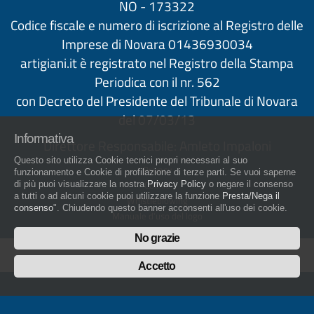
NO - 173322
Codice fiscale e numero di iscrizione al Registro delle
Imprese di Novara 01436930034
artigiani.it è registrato nel Registro della Stampa
Periodica con il nr. 562
con Decreto del Presidente del Tribunale di Novara
del 07/03/13
Informativa
Direttore Responsabile: Amleto Impaloni
Questo sito utilizza Cookie tecnici propri necessari al suo
Privacy
funzionamento e Cookie di profilazione di terze parti. Se vuoi saperne
Cookie
di più puoi visualizzare la nostra
Privacy Policy
o negare il consenso
a tutti o ad alcuni cookie puoi utilizzare la funzione
Presta/Nega il
Whistleblowing
consenso
". Chiudendo questo banner acconsenti all'uso dei cookie.
Manuale d'uso del logo
Policy sulla Parità di genere
No grazie
Accetto