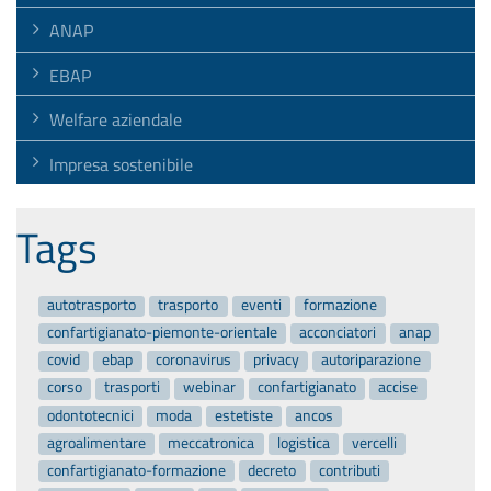
ANAP
EBAP
Welfare aziendale
Impresa sostenibile
Tags
autotrasporto
trasporto
eventi
formazione
confartigianato-piemonte-orientale
acconciatori
anap
covid
ebap
coronavirus
privacy
autoriparazione
corso
trasporti
webinar
confartigianato
accise
odontotecnici
moda
estetiste
ancos
agroalimentare
meccatronica
logistica
vercelli
confartigianato-formazione
decreto
contributi