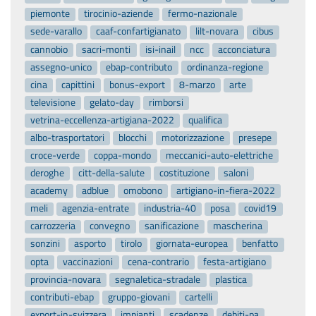
piemonte
tirocinio-aziende
fermo-nazionale
sede-varallo
caaf-confartigianato
lilt-novara
cibus
cannobio
sacri-monti
isi-inail
ncc
acconciatura
assegno-unico
ebap-contributo
ordinanza-regione
cina
capittini
bonus-export
8-marzo
arte
televisione
gelato-day
rimborsi
vetrina-eccellenza-artigiana-2022
qualifica
albo-trasportatori
blocchi
motorizzazione
presepe
croce-verde
coppa-mondo
meccanici-auto-elettriche
deroghe
citt-della-salute
costituzione
saloni
academy
adblue
omobono
artigiano-in-fiera-2022
meli
agenzia-entrate
industria-40
posa
covid19
carrozzeria
convegno
sanificazione
mascherina
sonzini
asporto
tirolo
giornata-europea
benfatto
opta
vaccinazioni
cena-contrario
festa-artigiano
provincia-novara
segnaletica-stradale
plastica
contributi-ebap
gruppo-giovani
cartelli
export-in-svizzera
impianti
scadenze
debiti-pa