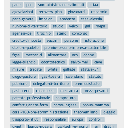
pane
pec
somministrazione-alimenti
cciaa
agevolazioni
recovery-plan
giovanardi
risparmio
parit-genere
impaloni
scadenza
casa-alessia
riunione-di-territorio
studio
veicoli
gal
mepa
agenzia-ice
tirocinio
stand
concorso
credito-dimposta
vaccini
persone
ristorazione
stelle-e-padelle
premio-io-sono-impresa-sostenibile
fgas
meccanici
alimentare
vco
donne
legge-bilancio
odontotecnico
salvo-meli
cave
misure
trecate
white
galliate
statale-34
diego-pastore
gas-tossici
calendario
statuto
petizione
delegato-di-territorio
premiodistudio
pasticcerie
casa-bossi
meccanica
mezzi-pesanti
patente-professionale
compro-oro
confartigianato-form
corso-inglese
bonus-mamma
corsi-100-ore-somministrazione
theonemilano
oleggio
trasporto-rifiuti
responsabile
europa
controlli
divieti
bonus-novara
gal-laghi-e-monti
fer
draghi