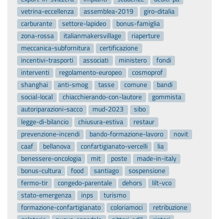
vetrina-eccellenza
assemblea-2019
giro-ditalia
carburante
settore-lapideo
bonus-famiglia
zona-rossa
italianmakersvillage
riaperture
meccanica-subfornitura
certificazione
incentivi-trasporti
associati
ministero
fondi
interventi
regolamento-europeo
cosmoprof
shanghai
anti-smog
tasse
comune
bandi
social-local
chiacchierando-con-lautore
gommista
autoriparazioni-sacco
mud-2023
sibo
legge-di-bilancio
chiusura-estiva
restaur
prevenzione-incendi
bando-formazione-lavoro
novit
caaf
bellanova
confartigianato-vercelli
lia
benessere-oncologia
mit
poste
made-in-italy
bonus-cultura
food
santiago
sospensione
fermo-tir
congedo-parentale
dehors
lilt-vco
stato-emergenza
inps
turismo
formazione-confartigianato
coloriamoci
retribuzione