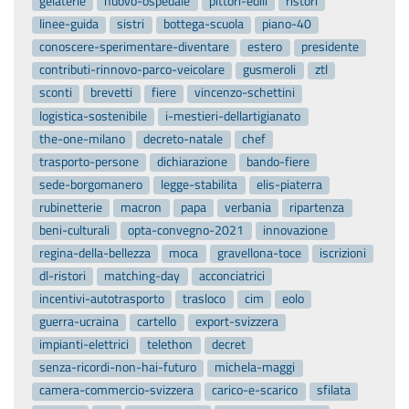
gelaterie
nuovo-ospedale
pittori-edili
ristori
linee-guida
sistri
bottega-scuola
piano-40
conoscere-sperimentare-diventare
estero
presidente
contributi-rinnovo-parco-veicolare
gusmeroli
ztl
sconti
brevetti
fiere
vincenzo-schettini
logistica-sostenibile
i-mestieri-dellartigianato
the-one-milano
decreto-natale
chef
trasporto-persone
dichiarazione
bando-fiere
sede-borgomanero
legge-stabilita
elis-piaterra
rubinetterie
macron
papa
verbania
ripartenza
beni-culturali
opta-convegno-2021
innovazione
regina-della-bellezza
moca
gravellona-toce
iscrizioni
dl-ristori
matching-day
acconciatrici
incentivi-autotrasporto
trasloco
cim
eolo
guerra-ucraina
cartello
export-svizzera
impianti-elettrici
telethon
decret
senza-ricordi-non-hai-futuro
michela-maggi
camera-commercio-svizzera
carico-e-scarico
sfilata