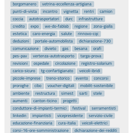
borgomanero
vetrina-eccellenza-artigiana
punti-di-vista
incontro
vignetta
rentri
camion
coccia
autotrasportatori
durc
infrastrutture
credito
expo
we-do-fablab
regione
zona-gialla
estetica
caro-energia
salute
rinnovo-cqc
deduzioni
portale-automobilista
dichiarazione-730
comunicazione
divieto
gas
besana
orafi
pes-pav
vertenza-autotrasporto
targa-prova
revisioni
ospedale
circolazione
registro-solarium
carico-sicuro
tg-confartigianato
veicoli-ibridi
piccole-imprese
treno-storico
evento
concorsi
proroghe
cibo
voucher-digitali
mobilit-sostenibile
ambiente
restructura
simest
sarti
stele
aumenti
canton-ticino
progetti
conduttore-di-impianti-termici
festival
serramentisti
linkedin
impiantisti
vicepresidente
servizio-civile
educazione-finanziaria
cura-italia
veicoli-elettrici
corsi-16-ore-somministrazione
dichiarazione-dei-redditi