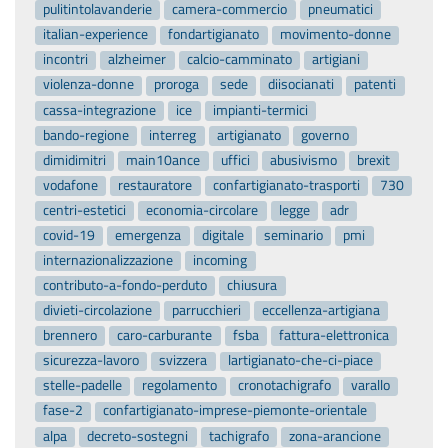
pulitintolavanderie
camera-commercio
pneumatici
italian-experience
fondartigianato
movimento-donne
incontri
alzheimer
calcio-camminato
artigiani
violenza-donne
proroga
sede
diisocianati
patenti
cassa-integrazione
ice
impianti-termici
bando-regione
interreg
artigianato
governo
dimidimitri
main10ance
uffici
abusivismo
brexit
vodafone
restauratore
confartigianato-trasporti
730
centri-estetici
economia-circolare
legge
adr
covid-19
emergenza
digitale
seminario
pmi
internazionalizzazione
incoming
contributo-a-fondo-perduto
chiusura
divieti-circolazione
parrucchieri
eccellenza-artigiana
brennero
caro-carburante
fsba
fattura-elettronica
sicurezza-lavoro
svizzera
lartigianato-che-ci-piace
stelle-padelle
regolamento
cronotachigrafo
varallo
fase-2
confartigianato-imprese-piemonte-orientale
alpa
decreto-sostegni
tachigrafo
zona-arancione