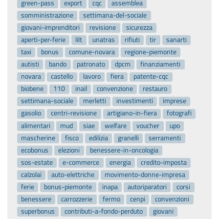
green-pass
export
cqc
assemblea
somministrazione
settimana-del-sociale
giovani-imprenditori
revisione
sicurezza
aperti-per-ferie
lilt
unatras
rifiuti
tir
sanarti
taxi
bonus
comune-novara
regione-piemonte
autisti
bando
patronato
dpcm
finanziamenti
novara
castello
lavoro
fiera
patente-cqc
biobene
110
inail
convenzione
restauro
settimana-sociale
merletti
investimenti
imprese
gasolio
centri-revisione
artigiano-in-fiera
fotografi
alimentari
mud
siae
welfare
voucher
upo
mascherine
fisco
edilizia
granelli
serramenti
ecobonus
elezioni
benessere-in-oncologia
sos-estate
e-commerce
energia
credito-imposta
calzolai
auto-elettriche
movimento-donne-impresa
ferie
bonus-piemonte
inapa
autoriparatori
corsi
benessere
carrozzerie
fermo
cenpi
convenzioni
superbonus
contributi-a-fondo-perduto
giovani