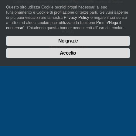
Codice fiscale e numero di iscrizione al Registro delle Imprese di Novara
01436930034
Questo sito utilizza Cookie tecnici propri necessari al suo
artigiani.it è registrato nel Registro della Stampa Periodica con il nr. 562
funzionamento e Cookie di profilazione di terze parti. Se vuoi saperne
con Decreto del Presidente del Tribunale di Novara del 07/03/13
di più puoi visualizzare la nostra
Privacy Policy
o negare il consenso
a tutti o ad alcuni cookie puoi utilizzare la funzione
Presta/Nega il
Direttore Responsabile: Amleto Impaloni
consenso
". Chiudendo questo banner acconsenti all'uso dei cookie.
Privacy
Cookie
No grazie
Whistleblowing
Manuale d'uso del logo
Policy sulla Parità di genere
Accetto