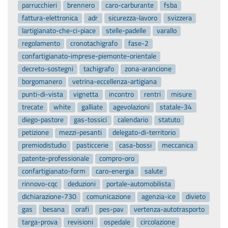
parrucchieri
brennero
caro-carburante
fsba
fattura-elettronica
adr
sicurezza-lavoro
svizzera
lartigianato-che-ci-piace
stelle-padelle
varallo
regolamento
cronotachigrafo
fase-2
confartigianato-imprese-piemonte-orientale
decreto-sostegni
tachigrafo
zona-arancione
borgomanero
vetrina-eccellenza-artigiana
punti-di-vista
vignetta
incontro
rentri
misure
trecate
white
galliate
agevolazioni
statale-34
diego-pastore
gas-tossici
calendario
statuto
petizione
mezzi-pesanti
delegato-di-territorio
premiodistudio
pasticcerie
casa-bossi
meccanica
patente-professionale
compro-oro
confartigianato-form
caro-energia
salute
rinnovo-cqc
deduzioni
portale-automobilista
dichiarazione-730
comunicazione
agenzia-ice
divieto
gas
besana
orafi
pes-pav
vertenza-autotrasporto
targa-prova
revisioni
ospedale
circolazione