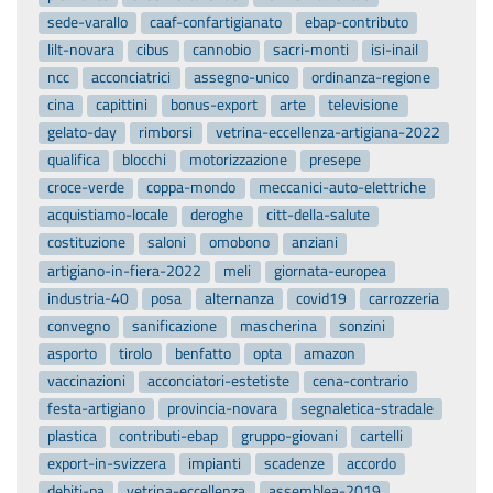
sede-varallo
caaf-confartigianato
ebap-contributo
lilt-novara
cibus
cannobio
sacri-monti
isi-inail
ncc
acconciatrici
assegno-unico
ordinanza-regione
cina
capittini
bonus-export
arte
televisione
gelato-day
rimborsi
vetrina-eccellenza-artigiana-2022
qualifica
blocchi
motorizzazione
presepe
croce-verde
coppa-mondo
meccanici-auto-elettriche
acquistiamo-locale
deroghe
citt-della-salute
costituzione
saloni
omobono
anziani
artigiano-in-fiera-2022
meli
giornata-europea
industria-40
posa
alternanza
covid19
carrozzeria
convegno
sanificazione
mascherina
sonzini
asporto
tirolo
benfatto
opta
amazon
vaccinazioni
acconciatori-estetiste
cena-contrario
festa-artigiano
provincia-novara
segnaletica-stradale
plastica
contributi-ebap
gruppo-giovani
cartelli
export-in-svizzera
impianti
scadenze
accordo
debiti-pa
vetrina-eccellenza
assemblea-2019