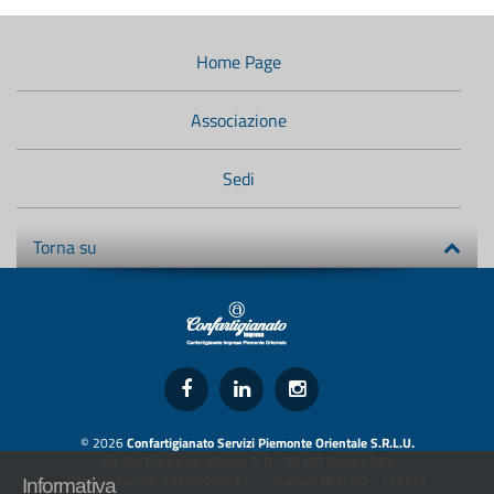
Menù
di
navigazione
Home Page
secondario:
Associazione
Sedi
Torna su
© 2026
Confartigianato Servizi Piemonte Orientale S.R.L.U.
Via San Francesco d'Assisi 5/D - 28100 Novara (NO)
Capitale Sociale: 526.000,00 € i.v. - Numero REA: NO - 173322
Informativa