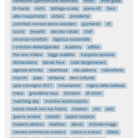
conoscere-sperimentare-diventare
ristori
linee-guida
8-marzo
sistri
bottega-scuola
piano-40
fiere
albo-trasportatori
estero
presidente
contributi-rinnovo-parco-veicolare
gusmeroli
ztl
sconti
brevetti
decreto-natale
chef
vincenzo-schettini
logistica-sostenibile
i-mestieri-dellartigianato
academy
adblue
the-one-milano
legge-stabilita
trasporto-persone
dichiarazione
bando-fiere
sede-borgomanero
agenzia-entrate
ripartenza
elis-piaterra
rubinetterie
macron
papa
verbania
beni-culturali
opta-convegno-2021
innovazione
regina-della-bellezza
moca
gravellona-toce
iscrizioni
dl-ristori
matching-day
incentivi-autotrasporto
senza-ricordi-non-hai-futuro
trasloco
cim
eolo
guerra-ucraina
cartello
export-svizzera
impianti-elettrici
telethon
decret
michela-maggi
camera-commercio-svizzera
carico-e-scarico
sfilata