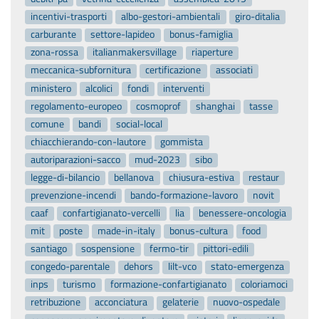
incentivi-trasporti
albo-gestori-ambientali
giro-ditalia
carburante
settore-lapideo
bonus-famiglia
zona-rossa
italianmakersvillage
riaperture
meccanica-subfornitura
certificazione
associati
ministero
alcolici
fondi
interventi
regolamento-europeo
cosmoprof
shanghai
tasse
comune
bandi
social-local
chiacchierando-con-lautore
gommista
autoriparazioni-sacco
mud-2023
sibo
legge-di-bilancio
bellanova
chiusura-estiva
restaur
prevenzione-incendi
bando-formazione-lavoro
novit
caaf
confartigianato-vercelli
lia
benessere-oncologia
mit
poste
made-in-italy
bonus-cultura
food
santiago
sospensione
fermo-tir
pittori-edili
congedo-parentale
dehors
lilt-vco
stato-emergenza
inps
turismo
formazione-confartigianato
coloriamoci
retribuzione
acconciatura
gelaterie
nuovo-ospedale