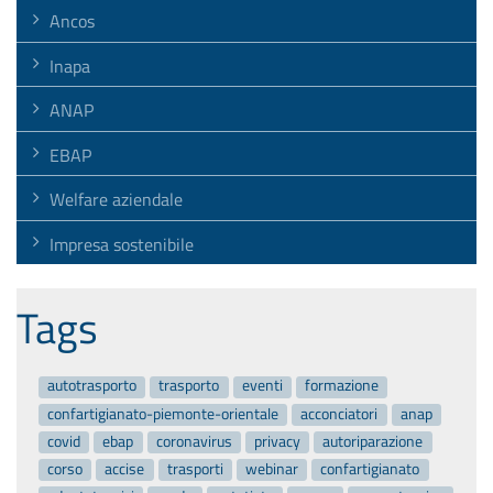
Ancos
Inapa
ANAP
EBAP
Welfare aziendale
Impresa sostenibile
Tags
autotrasporto
trasporto
eventi
formazione
confartigianato-piemonte-orientale
acconciatori
anap
covid
ebap
coronavirus
privacy
autoriparazione
corso
accise
trasporti
webinar
confartigianato