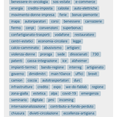
benessere-in-oncologia
sos-estate
e-commerce
energia
credito-imposta
calzolai
auto-elettriche
movimento-donne-impresa
ferie
bonus-piemonte
inapa
autoriparatori
corsi
benessere
carrozzerie
fermo
cenpi
convenzioni
superbonus
confartigianato-trasporti
vodafone
restauratore
centri-estetici
economia-circolare
legge
calcio-camminato
abusivismo
artigiani
violenza-donne
proroga
sede
diisocianati
730
patenti
cassa-integrazione
ice
alzheimer
impianti-termici
bando-regione
interreg
artigianato
governo
dimidimitri
main10ance
uffici
brexit
camion
coccia
autotrasportatori
durc
infrastrutture
credito
expo
we-do-fablab
regione
zona-gialla
estetica
alpa
covid-19
emergenza
seminario
digitale
pmi
incoming
internazionalizzazione
contributo-a-fondo-perduto
chiusura
divieti-circolazione
eccellenza-artigiana