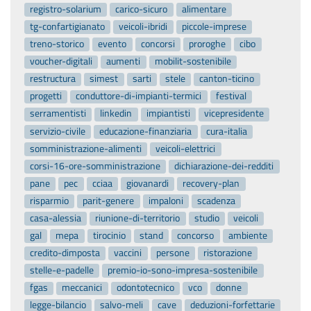
registro-solarium
carico-sicuro
alimentare
tg-confartigianato
veicoli-ibridi
piccole-imprese
treno-storico
evento
concorsi
proroghe
cibo
voucher-digitali
aumenti
mobilit-sostenibile
restructura
simest
sarti
stele
canton-ticino
progetti
conduttore-di-impianti-termici
festival
serramentisti
linkedin
impiantisti
vicepresidente
servizio-civile
educazione-finanziaria
cura-italia
somministrazione-alimenti
veicoli-elettrici
corsi-16-ore-somministrazione
dichiarazione-dei-redditi
pane
pec
cciaa
giovanardi
recovery-plan
risparmio
parit-genere
impaloni
scadenza
casa-alessia
riunione-di-territorio
studio
veicoli
gal
mepa
tirocinio
stand
concorso
ambiente
credito-dimposta
vaccini
persone
ristorazione
stelle-e-padelle
premio-io-sono-impresa-sostenibile
fgas
meccanici
odontotecnico
vco
donne
legge-bilancio
salvo-meli
cave
deduzioni-forfettarie