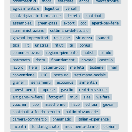
odontotecnici
moda
estetiste
ancos
meccatronica
agroalimentare
logistica
vercelli
confartigianato-formazione
decreto
contributi
assemblea
green-pass
export
cqc
aperti-per-ferie
somministrazione
settimana-del-sociale
giovani-imprenditori
revisione
sicurezza
sanarti
taxi
lilt
unatras
rifiuti
tir
bonus
comune-novara
regione-piemonte
autisti
bando
patronato
dpcm
finanziamenti
novara
castello
lavoro
fiera
patente-cqc
merletti
biobene
inail
convenzione
110
restauro
settimana-sociale
granelli
serramenti
ecobonus
alimentari
investimenti
imprese
gasolio
centri-revisione
artigiano-in-fiera
fotografi
mud
siae
welfare
voucher
upo
mascherine
fisco
edilizia
giovani
contributi-a-fondo-perduto
pulitintolavanderie
camera-commercio
pneumatici
italian-experience
incontri
fondartigianato
movimento-donne
elezioni