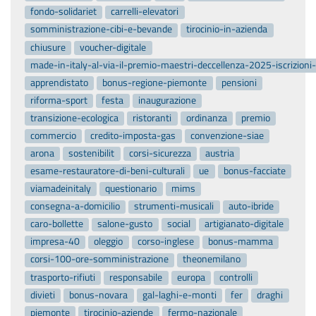
fondo-solidariet
carrelli-elevatori
somministrazione-cibi-e-bevande
tirocinio-in-azienda
chiusure
voucher-digitale
made-in-italy-al-via-il-premio-maestri-deccellenza-2025-iscrizion
apprendistato
bonus-regione-piemonte
pensioni
riforma-sport
festa
inaugurazione
transizione-ecologica
ristoranti
ordinanza
premio
commercio
credito-imposta-gas
convenzione-siae
arona
sostenibilit
corsi-sicurezza
austria
esame-restauratore-di-beni-culturali
ue
bonus-facciate
viamadeinitaly
questionario
mims
consegna-a-domicilio
strumenti-musicali
auto-ibride
caro-bollette
salone-gusto
social
artigianato-digitale
impresa-40
oleggio
corso-inglese
bonus-mamma
corsi-100-ore-somministrazione
theonemilano
trasporto-rifiuti
responsabile
europa
controlli
divieti
bonus-novara
gal-laghi-e-monti
fer
draghi
piemonte
tirocinio-aziende
fermo-nazionale