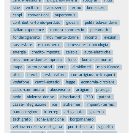
siae
welfare
carrozzerie
fermo
benessere
cenpi
convenzioni
superbonus
contributi-a-fondo-perduto
giovani
pulitintolavanderie
italian-experience
camera-commercio
pneumatici
fondartigianato
movimento-donne
incontri
elezioni
sos-estate
e-commerce
benessere-in-oncologia
energia
credito-imposta
calzolai
auto-elettriche
movimento-donne-impresa
ferie
bonus-piemonte
inapa
autoriparatori
corsi
dimidimitri
main10ance
uffici
brexit
restauratore
confartigianato-trasporti
vodafone
centri-estetici
legge
economia-circolare
calcio-camminato
abusivismo
artigiani
proroga
sede
violenza-donne
diisocianati
730
patenti
cassa-integrazione
ice
alzheimer
impianti-termici
bando-regione
interreg
artigianato
governo
tachigrafo
zona-arancione
borgomanero
vetrina-eccellenza-artigiana
punti-di-vista
vignetta