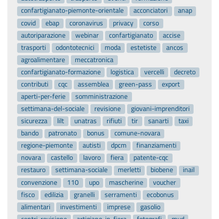
confartigianato-piemonte-orientale
acconciatori
anap
covid
ebap
coronavirus
privacy
corso
autoriparazione
webinar
confartigianato
accise
trasporti
odontotecnici
moda
estetiste
ancos
agroalimentare
meccatronica
confartigianato-formazione
logistica
vercelli
decreto
contributi
cqc
assemblea
green-pass
export
aperti-per-ferie
somministrazione
settimana-del-sociale
revisione
giovani-imprenditori
sicurezza
lilt
unatras
rifiuti
tir
sanarti
taxi
bando
patronato
bonus
comune-novara
regione-piemonte
autisti
dpcm
finanziamenti
novara
castello
lavoro
fiera
patente-cqc
restauro
settimana-sociale
merletti
biobene
inail
convenzione
110
upo
mascherine
voucher
fisco
edilizia
granelli
serramenti
ecobonus
alimentari
investimenti
imprese
gasolio
centri-revisione
artigiano-in-fiera
fotografi
mud