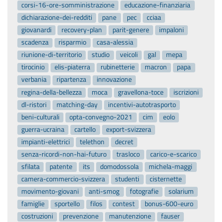
corsi-16-ore-somministrazione
educazione-finanziaria
dichiarazione-dei-redditi
pane
pec
cciaa
giovanardi
recovery-plan
parit-genere
impaloni
scadenza
risparmio
casa-alessia
riunione-di-territorio
studio
veicoli
gal
mepa
tirocinio
elis-piaterra
rubinetterie
macron
papa
verbania
ripartenza
innovazione
regina-della-bellezza
moca
gravellona-toce
iscrizioni
dl-ristori
matching-day
incentivi-autotrasporto
beni-culturali
opta-convegno-2021
cim
eolo
guerra-ucraina
cartello
export-svizzera
impianti-elettrici
telethon
decret
senza-ricordi-non-hai-futuro
trasloco
carico-e-scarico
sfilata
patente
its
domodossola
michela-maggi
camera-commercio-svizzera
studenti
cisternette
movimento-giovani
anti-smog
fotografie
solarium
famiglie
sportello
filos
contest
bonus-600-euro
costruzioni
prevenzione
manutenzione
fauser