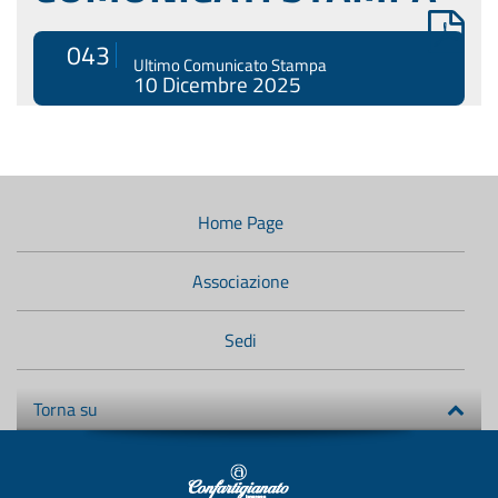
043
Ultimo Comunicato Stampa
10 Dicembre 2025
Menù
di
navigazione
Home Page
secondario:
Associazione
Sedi
Torna su