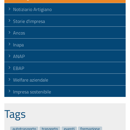
Notiziario Artigiano
Storie d'impresa
Ancos
Inapa
ANAP
EBAP
Welfare aziendale
Impresa sostenibile
Tags
autotrasporto
trasporto
eventi
formazione