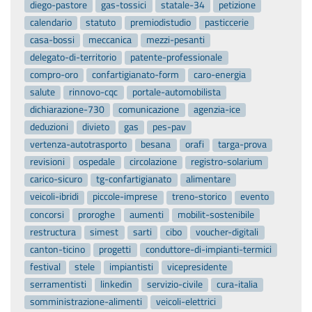
diego-pastore
gas-tossici
statale-34
petizione
calendario
statuto
premiodistudio
pasticcerie
casa-bossi
meccanica
mezzi-pesanti
delegato-di-territorio
patente-professionale
compro-oro
confartigianato-form
caro-energia
salute
rinnovo-cqc
portale-automobilista
dichiarazione-730
comunicazione
agenzia-ice
deduzioni
divieto
gas
pes-pav
vertenza-autotrasporto
besana
orafi
targa-prova
revisioni
ospedale
circolazione
registro-solarium
carico-sicuro
tg-confartigianato
alimentare
veicoli-ibridi
piccole-imprese
treno-storico
evento
concorsi
proroghe
aumenti
mobilit-sostenibile
restructura
simest
sarti
cibo
voucher-digitali
canton-ticino
progetti
conduttore-di-impianti-termici
festival
stele
impiantisti
vicepresidente
serramentisti
linkedin
servizio-civile
cura-italia
somministrazione-alimenti
veicoli-elettrici