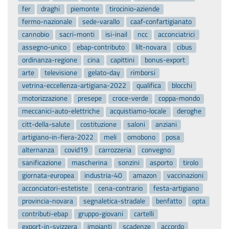
fer
draghi
piemonte
tirocinio-aziende
fermo-nazionale
sede-varallo
caaf-confartigianato
cannobio
sacri-monti
isi-inail
ncc
acconciatrici
assegno-unico
ebap-contributo
lilt-novara
cibus
ordinanza-regione
cina
capittini
bonus-export
arte
televisione
gelato-day
rimborsi
vetrina-eccellenza-artigiana-2022
qualifica
blocchi
motorizzazione
presepe
croce-verde
coppa-mondo
meccanici-auto-elettriche
acquistiamo-locale
deroghe
citt-della-salute
costituzione
saloni
anziani
artigiano-in-fiera-2022
meli
omobono
posa
alternanza
covid19
carrozzeria
convegno
sanificazione
mascherina
sonzini
asporto
tirolo
giornata-europea
industria-40
amazon
vaccinazioni
acconciatori-estetiste
cena-contrario
festa-artigiano
provincia-novara
segnaletica-stradale
benfatto
opta
contributi-ebap
gruppo-giovani
cartelli
export-in-svizzera
impianti
scadenze
accordo