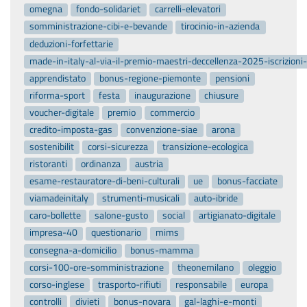
omegna
fondo-solidariet
carrelli-elevatori
somministrazione-cibi-e-bevande
tirocinio-in-azienda
deduzioni-forfettarie
made-in-italy-al-via-il-premio-maestri-deccellenza-2025-iscrizion
apprendistato
bonus-regione-piemonte
pensioni
riforma-sport
festa
inaugurazione
chiusure
voucher-digitale
premio
commercio
credito-imposta-gas
convenzione-siae
arona
sostenibilit
corsi-sicurezza
transizione-ecologica
ristoranti
ordinanza
austria
esame-restauratore-di-beni-culturali
ue
bonus-facciate
viamadeinitaly
strumenti-musicali
auto-ibride
caro-bollette
salone-gusto
social
artigianato-digitale
impresa-40
questionario
mims
consegna-a-domicilio
bonus-mamma
corsi-100-ore-somministrazione
theonemilano
oleggio
corso-inglese
trasporto-rifiuti
responsabile
europa
controlli
divieti
bonus-novara
gal-laghi-e-monti