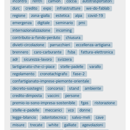
incontro
rentri
camion
coccia
autotrasportatori
durc
credito
expo
infrastrutture
we-do-fablab
regione
zona-gialla
estetica
alpa
covid-19
emergenza
digitale
seminario
pmi
internazionalizzazione
incoming
contributo-a-fondo-perduto
chiusura
divieti-circolazione
parrucchieri
eccellenza-artigiana
brennero
caro-carburante
fsba
fattura-elettronica
adr
sicurezza-lavoro
svizzera
lartigianato-che-ci-piace
stelle-padelle
varallo
regolamento
cronotachigrafo
fase-2
confartigianato-imprese-piemonte-orientale
decreto-sostegni
concorso
stand
ambiente
credito-dimposta
vaccini
persone
premio-io-sono-impresa-sostenibile
fgas
ristorazione
stelle-e-padelle
meccanici
vco
donne
legge-bilancio
odontotecnico
salvo-meli
cave
misure
trecate
white
galliate
agevolazioni