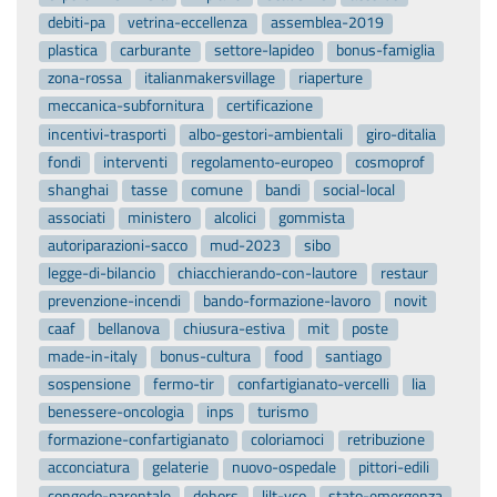
debiti-pa
vetrina-eccellenza
assemblea-2019
plastica
carburante
settore-lapideo
bonus-famiglia
zona-rossa
italianmakersvillage
riaperture
meccanica-subfornitura
certificazione
incentivi-trasporti
albo-gestori-ambientali
giro-ditalia
fondi
interventi
regolamento-europeo
cosmoprof
shanghai
tasse
comune
bandi
social-local
associati
ministero
alcolici
gommista
autoriparazioni-sacco
mud-2023
sibo
legge-di-bilancio
chiacchierando-con-lautore
restaur
prevenzione-incendi
bando-formazione-lavoro
novit
caaf
bellanova
chiusura-estiva
mit
poste
made-in-italy
bonus-cultura
food
santiago
sospensione
fermo-tir
confartigianato-vercelli
lia
benessere-oncologia
inps
turismo
formazione-confartigianato
coloriamoci
retribuzione
acconciatura
gelaterie
nuovo-ospedale
pittori-edili
congedo-parentale
dehors
lilt-vco
stato-emergenza