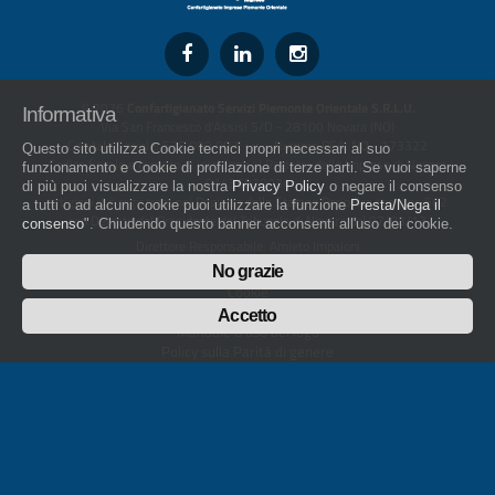
© 2026
Confartigianato Servizi Piemonte Orientale S.R.L.U.
Informativa
Via San Francesco d'Assisi 5/D - 28100 Novara (NO)
Capitale Sociale: 526.000,00 € i.v. - Numero REA: NO - 173322
Questo sito utilizza Cookie tecnici propri necessari al suo
Codice fiscale e numero di iscrizione al Registro delle Imprese di Novara
funzionamento e Cookie di profilazione di terze parti. Se vuoi saperne
01436930034
di più puoi visualizzare la nostra
Privacy Policy
o negare il consenso
artigiani.it è registrato nel Registro della Stampa Periodica con il nr. 562
a tutti o ad alcuni cookie puoi utilizzare la funzione
Presta/Nega il
con Decreto del Presidente del Tribunale di Novara del 07/03/13
consenso
". Chiudendo questo banner acconsenti all'uso dei cookie.
Direttore Responsabile: Amleto Impaloni
Privacy
No grazie
Cookie
Whistleblowing
Accetto
Manuale d'uso del logo
Policy sulla Parità di genere