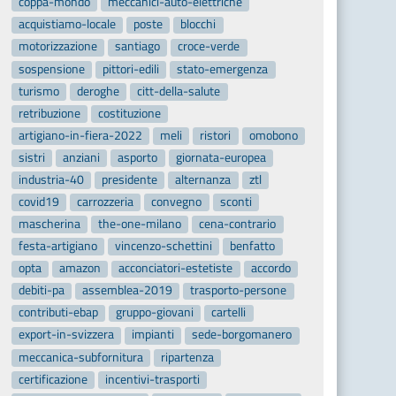
coppa-mondo
meccanici-auto-elettriche
acquistiamo-locale
poste
blocchi
motorizzazione
santiago
croce-verde
sospensione
pittori-edili
stato-emergenza
turismo
deroghe
citt-della-salute
retribuzione
costituzione
artigiano-in-fiera-2022
meli
ristori
omobono
sistri
anziani
asporto
giornata-europea
industria-40
presidente
alternanza
ztl
covid19
carrozzeria
convegno
sconti
mascherina
the-one-milano
cena-contrario
festa-artigiano
vincenzo-schettini
benfatto
opta
amazon
acconciatori-estetiste
accordo
debiti-pa
assemblea-2019
trasporto-persone
contributi-ebap
gruppo-giovani
cartelli
export-in-svizzera
impianti
sede-borgomanero
meccanica-subfornitura
ripartenza
certificazione
incentivi-trasporti