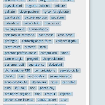
agevolazioni
registro-solarium
misure
galliate
diego-pastore
tg-confartigianato
gas-tossici
piccole-imprese
petizione
calendario
veicoli-ibridi
meccanica
mezzi-pesanti
treno-storico
delegato-di-territorio
pasticcerie
casa-bossi
proroghe
confartigianato-form
voucher-digitali
restructura
simest
sarti
patente-professionale
compro-oro
stele
caro-energia
progetti
vicepresidente
serramentisti
agenzia-ice
deduzioni
dichiarazione-730
comunicazione
servizio-civile
divieto
gas
acconciatrici
assegno-unico
ebap-contributo
lilt-novara
cibus
cannobio
sibo
isi-inail
ncc
gelato-day
ordinanza-regione
cina
restaur
capittini
prevenzione-incendi
bonus-export
arte