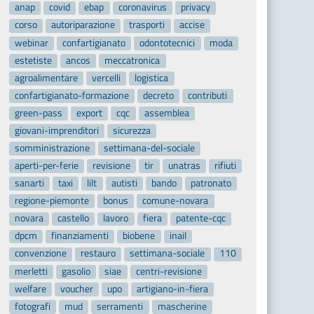
anap
covid
ebap
coronavirus
privacy
corso
autoriparazione
trasporti
accise
webinar
confartigianato
odontotecnici
moda
estetiste
ancos
meccatronica
agroalimentare
vercelli
logistica
confartigianato-formazione
decreto
contributi
green-pass
export
cqc
assemblea
giovani-imprenditori
sicurezza
somministrazione
settimana-del-sociale
aperti-per-ferie
revisione
tir
unatras
rifiuti
sanarti
taxi
lilt
autisti
bando
patronato
regione-piemonte
bonus
comune-novara
novara
castello
lavoro
fiera
patente-cqc
dpcm
finanziamenti
biobene
inail
convenzione
restauro
settimana-sociale
110
merletti
gasolio
siae
centri-revisione
welfare
voucher
upo
artigiano-in-fiera
fotografi
mud
serramenti
mascherine