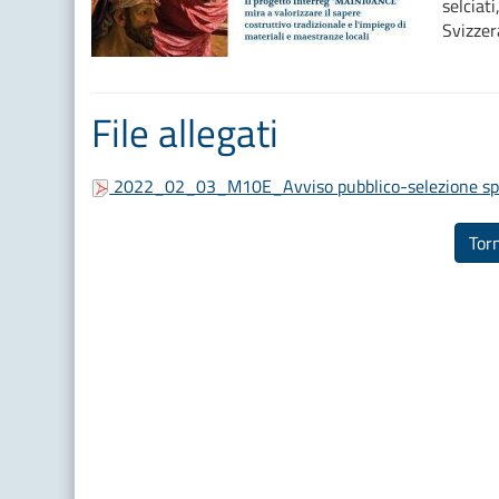
selciat
Svizze
File allegati
2022_02_03_M10E_Avviso pubblico-selezione sperti
Torn