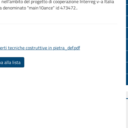
i, nell'ambito del progetto di cooperazione Interreg v-a Italia
ra denominato "main10ance" id 473472..
 tecniche costruttive in pietra_def.pdf
a alla lista