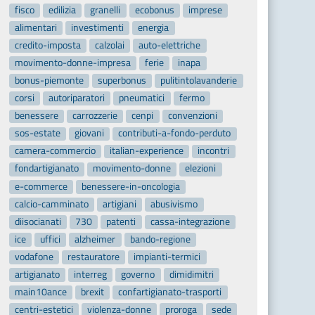
fisco
edilizia
granelli
ecobonus
imprese
alimentari
investimenti
energia
credito-imposta
calzolai
auto-elettriche
movimento-donne-impresa
ferie
inapa
bonus-piemonte
superbonus
pulitintolavanderie
corsi
autoriparatori
pneumatici
fermo
benessere
carrozzerie
cenpi
convenzioni
sos-estate
giovani
contributi-a-fondo-perduto
camera-commercio
italian-experience
incontri
fondartigianato
movimento-donne
elezioni
e-commerce
benessere-in-oncologia
calcio-camminato
artigiani
abusivismo
diisocianati
730
patenti
cassa-integrazione
ice
uffici
alzheimer
bando-regione
vodafone
restauratore
impianti-termici
artigianato
interreg
governo
dimidimitri
main10ance
brexit
confartigianato-trasporti
centri-estetici
violenza-donne
proroga
sede