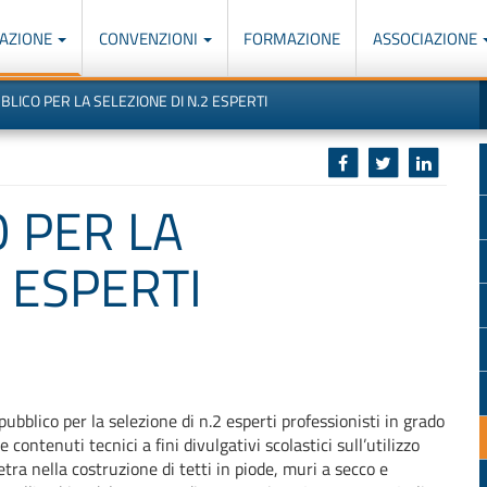
AZIONE
CONVENZIONI
FORMAZIONE
ASSOCIAZIONE
M
I
BLICO PER LA SELEZIONE DI N.2 ESPERTI
u
d
o
r
p
p
n
s
c
 PER LA
2 ESPERTI
pubblico per la selezione di n.2 esperti professionisti in grado
e contenuti tecnici a fini divulgativi scolastici sull’utilizzo
ietra nella costruzione di tetti in piode, muri a secco e