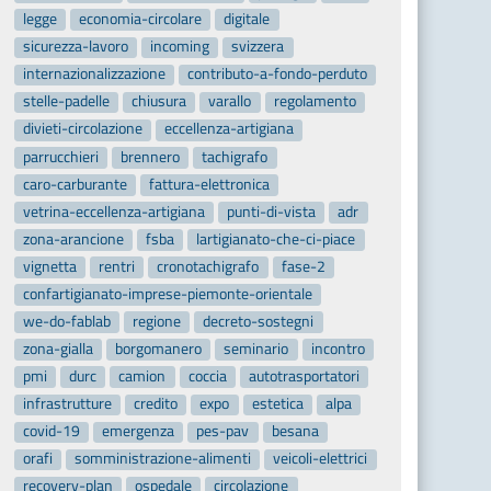
legge
economia-circolare
digitale
sicurezza-lavoro
incoming
svizzera
internazionalizzazione
contributo-a-fondo-perduto
stelle-padelle
chiusura
varallo
regolamento
divieti-circolazione
eccellenza-artigiana
parrucchieri
brennero
tachigrafo
caro-carburante
fattura-elettronica
vetrina-eccellenza-artigiana
punti-di-vista
adr
zona-arancione
fsba
lartigianato-che-ci-piace
vignetta
rentri
cronotachigrafo
fase-2
confartigianato-imprese-piemonte-orientale
we-do-fablab
regione
decreto-sostegni
zona-gialla
borgomanero
seminario
incontro
pmi
durc
camion
coccia
autotrasportatori
infrastrutture
credito
expo
estetica
alpa
covid-19
emergenza
pes-pav
besana
orafi
somministrazione-alimenti
veicoli-elettrici
recovery-plan
ospedale
circolazione