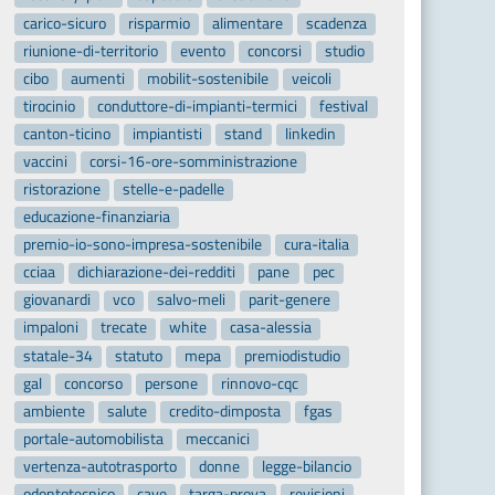
carico-sicuro
risparmio
alimentare
scadenza
riunione-di-territorio
evento
concorsi
studio
cibo
aumenti
mobilit-sostenibile
veicoli
tirocinio
conduttore-di-impianti-termici
festival
canton-ticino
impiantisti
stand
linkedin
vaccini
corsi-16-ore-somministrazione
ristorazione
stelle-e-padelle
educazione-finanziaria
premio-io-sono-impresa-sostenibile
cura-italia
cciaa
dichiarazione-dei-redditi
pane
pec
giovanardi
vco
salvo-meli
parit-genere
impaloni
trecate
white
casa-alessia
statale-34
statuto
mepa
premiodistudio
gal
concorso
persone
rinnovo-cqc
ambiente
salute
credito-dimposta
fgas
portale-automobilista
meccanici
vertenza-autotrasporto
donne
legge-bilancio
odontotecnico
cave
targa-prova
revisioni