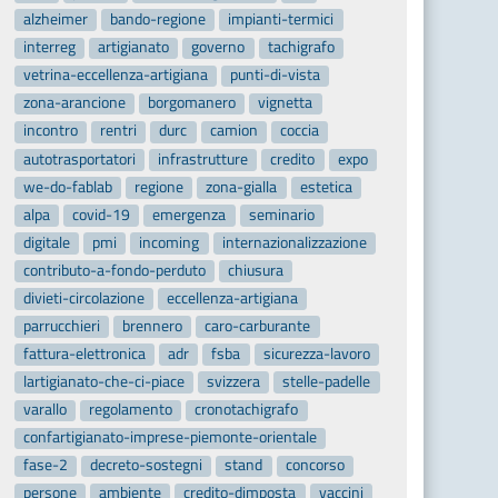
alzheimer
bando-regione
impianti-termici
interreg
artigianato
governo
tachigrafo
vetrina-eccellenza-artigiana
punti-di-vista
zona-arancione
borgomanero
vignetta
incontro
rentri
durc
camion
coccia
autotrasportatori
infrastrutture
credito
expo
we-do-fablab
regione
zona-gialla
estetica
alpa
covid-19
emergenza
seminario
digitale
pmi
incoming
internazionalizzazione
contributo-a-fondo-perduto
chiusura
divieti-circolazione
eccellenza-artigiana
parrucchieri
brennero
caro-carburante
fattura-elettronica
adr
fsba
sicurezza-lavoro
lartigianato-che-ci-piace
svizzera
stelle-padelle
varallo
regolamento
cronotachigrafo
confartigianato-imprese-piemonte-orientale
fase-2
decreto-sostegni
stand
concorso
persone
ambiente
credito-dimposta
vaccini