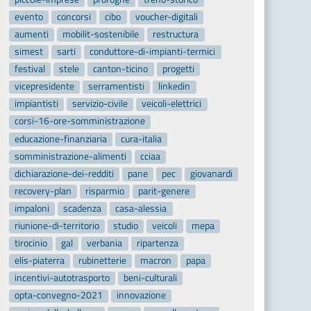
evento
concorsi
cibo
voucher-digitali
aumenti
mobilit-sostenibile
restructura
simest
sarti
conduttore-di-impianti-termici
festival
stele
canton-ticino
progetti
vicepresidente
serramentisti
linkedin
impiantisti
servizio-civile
veicoli-elettrici
corsi-16-ore-somministrazione
educazione-finanziaria
cura-italia
somministrazione-alimenti
cciaa
dichiarazione-dei-redditi
pane
pec
giovanardi
recovery-plan
risparmio
parit-genere
impaloni
scadenza
casa-alessia
riunione-di-territorio
studio
veicoli
mepa
tirocinio
gal
verbania
ripartenza
elis-piaterra
rubinetterie
macron
papa
incentivi-autotrasporto
beni-culturali
opta-convegno-2021
innovazione