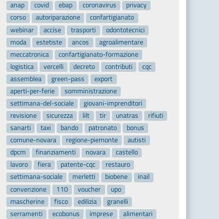
anap
covid
ebap
coronavirus
privacy
corso
autoriparazione
confartigianato
webinar
accise
trasporti
odontotecnici
moda
estetiste
ancos
agroalimentare
meccatronica
confartigianato-formazione
logistica
vercelli
decreto
contributi
cqc
assemblea
green-pass
export
aperti-per-ferie
somministrazione
settimana-del-sociale
giovani-imprenditori
revisione
sicurezza
lilt
tir
unatras
rifiuti
sanarti
taxi
bando
patronato
bonus
comune-novara
regione-piemonte
autisti
dpcm
finanziamenti
novara
castello
lavoro
fiera
patente-cqc
restauro
settimana-sociale
merletti
biobene
inail
convenzione
110
voucher
upo
mascherine
fisco
edilizia
granelli
serramenti
ecobonus
imprese
alimentari