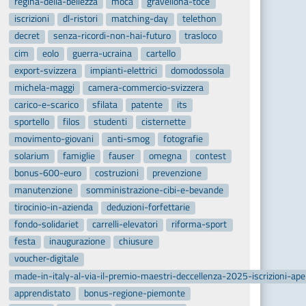
regina-della-bellezza
moca
gravellona-toce
iscrizioni
dl-ristori
matching-day
telethon
decret
senza-ricordi-non-hai-futuro
trasloco
cim
eolo
guerra-ucraina
cartello
export-svizzera
impianti-elettrici
domodossola
michela-maggi
camera-commercio-svizzera
carico-e-scarico
sfilata
patente
its
sportello
filos
studenti
cisternette
movimento-giovani
anti-smog
fotografie
solarium
famiglie
fauser
omegna
contest
bonus-600-euro
costruzioni
prevenzione
manutenzione
somministrazione-cibi-e-bevande
tirocinio-in-azienda
deduzioni-forfettarie
fondo-solidariet
carrelli-elevatori
riforma-sport
festa
inaugurazione
chiusure
voucher-digitale
made-in-italy-al-via-il-premio-maestri-deccellenza-2025-iscrizioni-ap
apprendistato
bonus-regione-piemonte