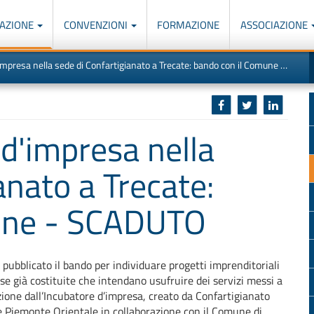
AZIONE
CONVENZIONI
FORMAZIONE
ASSOCIAZIONE
M
I
resa nella sede di Confartigianato a Trecate: bando con il Comune - SCADUTO
u
d
o
r
p
p
n
s
c
d'impresa nella
anato a Trecate:
une - SCADUTO
o pubblicato il bando per individuare progetti imprenditoriali
se già costituite che intendano usufruire dei servizi messi a
zione dall’Incubatore d’impresa, creato da Confartigianato
 Piemonte Orientale in collaborazione con il Comune di