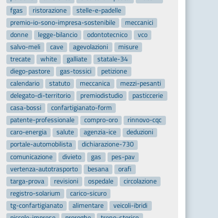
fgas
ristorazione
stelle-e-padelle
premio-io-sono-impresa-sostenibile
meccanici
donne
legge-bilancio
odontotecnico
vco
salvo-meli
cave
agevolazioni
misure
trecate
white
galliate
statale-34
diego-pastore
gas-tossici
petizione
calendario
statuto
meccanica
mezzi-pesanti
delegato-di-territorio
premiodistudio
pasticcerie
casa-bossi
confartigianato-form
patente-professionale
compro-oro
rinnovo-cqc
caro-energia
salute
agenzia-ice
deduzioni
portale-automobilista
dichiarazione-730
comunicazione
divieto
gas
pes-pav
vertenza-autotrasporto
besana
orafi
targa-prova
revisioni
ospedale
circolazione
registro-solarium
carico-sicuro
tg-confartigianato
alimentare
veicoli-ibridi
piccole-imprese
proroghe
treno-storico