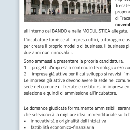
Trecate
propon
di Trec
novemb
all’interno del BANDO e nella MODULISTICA allegata.
L’incubatore fornisce all’impresa uffici, tutoraggio e a
per creare il proprio modello di business, il business pl
due anni non rinnovabili.
Sono ammessi a presentare la propria candidatura:
1. progetti d’impresa a contenuto tecnologico e/o co
2. imprese già attive per il cui sviluppo si ravvisi l’i
Le imprese già attive devono avere la sede nel comune 
sede nel comune di Trecate e costituirsi in impresa ent
selezione e quindi di ammissione all’incubatore.
Le domande giudicate formalmente ammissibili sarann
che selezionerà la migliore idea imprenditoriale sulla ba
• innovatività e originalità dell’iniziativa
• fattibilità economico-finanziaria