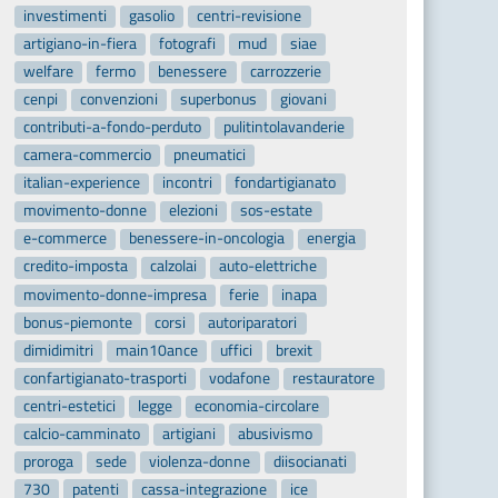
investimenti
gasolio
centri-revisione
artigiano-in-fiera
fotografi
mud
siae
welfare
fermo
benessere
carrozzerie
cenpi
convenzioni
superbonus
giovani
contributi-a-fondo-perduto
pulitintolavanderie
camera-commercio
pneumatici
italian-experience
incontri
fondartigianato
movimento-donne
elezioni
sos-estate
e-commerce
benessere-in-oncologia
energia
credito-imposta
calzolai
auto-elettriche
movimento-donne-impresa
ferie
inapa
bonus-piemonte
corsi
autoriparatori
dimidimitri
main10ance
uffici
brexit
confartigianato-trasporti
vodafone
restauratore
centri-estetici
legge
economia-circolare
calcio-camminato
artigiani
abusivismo
proroga
sede
violenza-donne
diisocianati
730
patenti
cassa-integrazione
ice