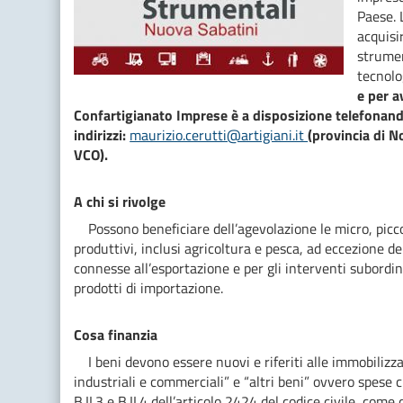
Paese. 
acquisi
strumen
tecnolo
e per a
Confartigianato Imprese è a disposizione telefonand
indirizzi:
maurizio.cerutti@artigiani.it
(provincia di N
VCO).
A chi si rivolge
Possono beneficiare dell’agevolazione le micro, picco
produttivi, inclusi agricoltura e pesca, ad eccezione del
connesse all’esportazione e per gli interventi subordina
prodotti di importazione.
Cosa finanzia
I beni devono essere nuovi e riferiti alle immobilizza
industriali e commerciali” e “altri beni” ovvero spese cla
B.II.3 e B.II.4 dell’articolo 2424 del codice civile, co