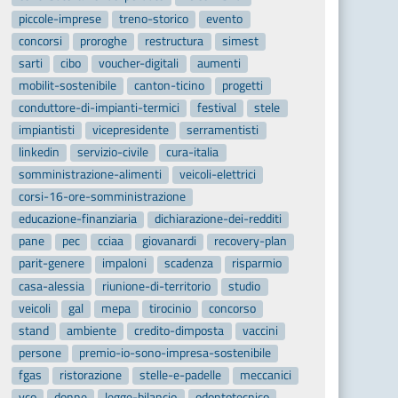
piccole-imprese
treno-storico
evento
concorsi
proroghe
restructura
simest
sarti
cibo
voucher-digitali
aumenti
mobilit-sostenibile
canton-ticino
progetti
conduttore-di-impianti-termici
festival
stele
impiantisti
vicepresidente
serramentisti
linkedin
servizio-civile
cura-italia
somministrazione-alimenti
veicoli-elettrici
corsi-16-ore-somministrazione
educazione-finanziaria
dichiarazione-dei-redditi
pane
pec
cciaa
giovanardi
recovery-plan
parit-genere
impaloni
scadenza
risparmio
casa-alessia
riunione-di-territorio
studio
veicoli
gal
mepa
tirocinio
concorso
stand
ambiente
credito-dimposta
vaccini
persone
premio-io-sono-impresa-sostenibile
fgas
ristorazione
stelle-e-padelle
meccanici
vco
donne
legge-bilancio
odontotecnico