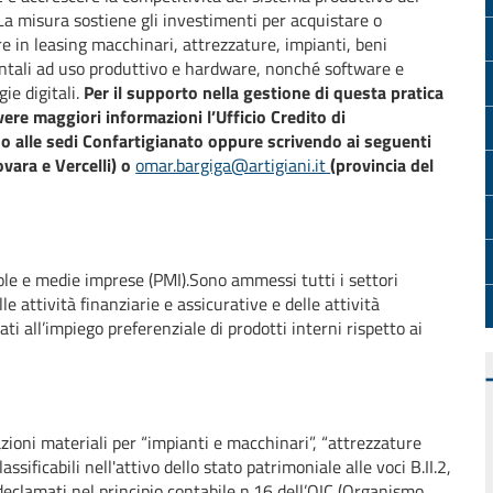
La misura sostiene gli investimenti per acquistare o
re in leasing macchinari, attrezzature, impianti, beni
tali ad uso produttivo e hardware, nonché software e
gie digitali.
Per il supporto nella gestione di questa pratica
vere maggiori informazioni l’Ufficio Credito di
o alle sedi Confartigianato oppure scrivendo ai seguenti
ovara e Vercelli) o
omar.bargiga@artigiani.it
(provincia del
le e medie imprese (PMI).Sono ammessi tutti i settori
le attività finanziarie e assicurative e delle attività
ti all’impiego preferenziale di prodotti interni rispetto ai
zioni materiali per “impianti e macchinari”, “attrezzature
ssificabili nell'attivo dello stato patrimoniale alle voci B.II.2,
me declamati nel principio contabile n.16 dell’OIC (Organismo