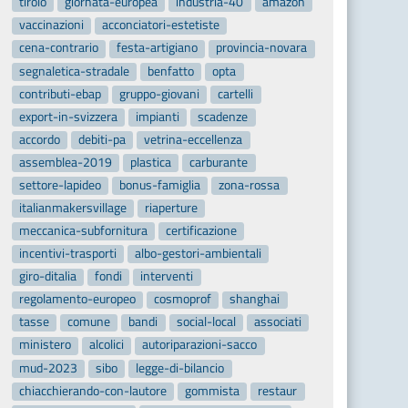
tirolo
giornata-europea
industria-40
amazon
vaccinazioni
acconciatori-estetiste
cena-contrario
festa-artigiano
provincia-novara
segnaletica-stradale
benfatto
opta
contributi-ebap
gruppo-giovani
cartelli
export-in-svizzera
impianti
scadenze
accordo
debiti-pa
vetrina-eccellenza
assemblea-2019
plastica
carburante
settore-lapideo
bonus-famiglia
zona-rossa
italianmakersvillage
riaperture
meccanica-subfornitura
certificazione
incentivi-trasporti
albo-gestori-ambientali
giro-ditalia
fondi
interventi
regolamento-europeo
cosmoprof
shanghai
tasse
comune
bandi
social-local
associati
ministero
alcolici
autoriparazioni-sacco
mud-2023
sibo
legge-di-bilancio
chiacchierando-con-lautore
gommista
restaur