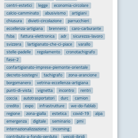
centri-estetici
legge
economia-circolare
calcio-camminato
abusivismo
artigiani
chiusura
divieti-circolazione
parrucchieri
eccellenza-artigiana
brennero
caro-carburante
fsba
fattura-elettronica
adr
sicurezza-lavoro
svizzera
lartigianato-che-ci-piace
varallo
stelle-padelle
regolamento
cronotachigrafo
fase-2
confartigianato-imprese-piemonte-orientale
decreto-sostegni
tachigrafo
zona-arancione
borgomanero
vetrina-eccellenza-artigiana
punti-di-vista
vignetta
incontro
rentri
coccia
autotrasportatori
durc
camion
credito
expo
infrastrutture
we-do-fablab
regione
zona-gialla
estetica
covid-19
alpa
emergenza
digitale
seminario
pmi
internazionalizzazione
incoming
contributo-a-fondo-perduto
veicoli-ibridi