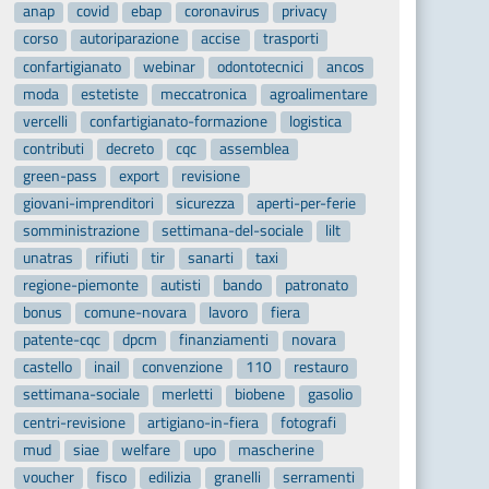
anap
covid
ebap
coronavirus
privacy
corso
autoriparazione
accise
trasporti
confartigianato
webinar
odontotecnici
ancos
moda
estetiste
meccatronica
agroalimentare
vercelli
confartigianato-formazione
logistica
contributi
decreto
cqc
assemblea
green-pass
export
revisione
giovani-imprenditori
sicurezza
aperti-per-ferie
somministrazione
settimana-del-sociale
lilt
unatras
rifiuti
tir
sanarti
taxi
regione-piemonte
autisti
bando
patronato
bonus
comune-novara
lavoro
fiera
patente-cqc
dpcm
finanziamenti
novara
castello
inail
convenzione
110
restauro
settimana-sociale
merletti
biobene
gasolio
centri-revisione
artigiano-in-fiera
fotografi
mud
siae
welfare
upo
mascherine
voucher
fisco
edilizia
granelli
serramenti