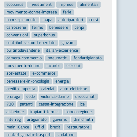
ecobonus
investimenti
imprese
alimentari
movimento-donne-impresa
ferie
bonus-piemonte
inapa
autoriparatori
corsi
carrozzerie
fermo
benessere
cenpi
convenzioni
superbonus
contributi-a-fondo-perduto
giovani
pulitintolavanderie
italian-experience
camera-commercio
pneumatici
fondartigianato
movimento-donne
incontri
elezioni
sos-estate
e-commerce
benessere-in-oncologia
energia
credito-imposta
calzolai
auto-elettriche
proroga
sede
violenza-donne
diisocianati
730
patenti
cassa-integrazione
ice
alzheimer
impianti-termici
bando-regione
interreg
artigianato
governo
dimidimitri
main10ance
uffici
brexit
restauratore
confartigianato-trasporti
vodafone