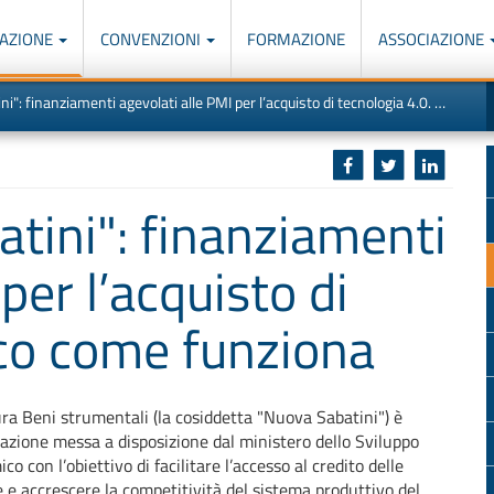
AZIONE
CONVENZIONI
FORMAZIONE
ASSOCIAZIONE
M
I
inanziamenti agevolati alle PMI per l’acquisto di tecnologia 4.0. Ecco come funziona
u
d
o
r
p
p
n
s
c
tini": finanziamenti
per l’acquisto di
cco come funziona
ra Beni strumentali (la cosiddetta "Nuova Sabatini") è
lazione messa a disposizione dal ministero dello Sviluppo
o con l’obiettivo di facilitare l’accesso al credito delle
 e accrescere la competitività del sistema produttivo del