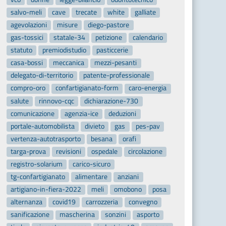
salvo-meli
cave
trecate
white
galliate
agevolazioni
misure
diego-pastore
gas-tossici
statale-34
petizione
calendario
statuto
premiodistudio
pasticcerie
casa-bossi
meccanica
mezzi-pesanti
delegato-di-territorio
patente-professionale
compro-oro
confartigianato-form
caro-energia
salute
rinnovo-cqc
dichiarazione-730
comunicazione
agenzia-ice
deduzioni
portale-automobilista
divieto
gas
pes-pav
vertenza-autotrasporto
besana
orafi
targa-prova
revisioni
ospedale
circolazione
registro-solarium
carico-sicuro
tg-confartigianato
alimentare
anziani
artigiano-in-fiera-2022
meli
omobono
posa
alternanza
covid19
carrozzeria
convegno
sanificazione
mascherina
sonzini
asporto