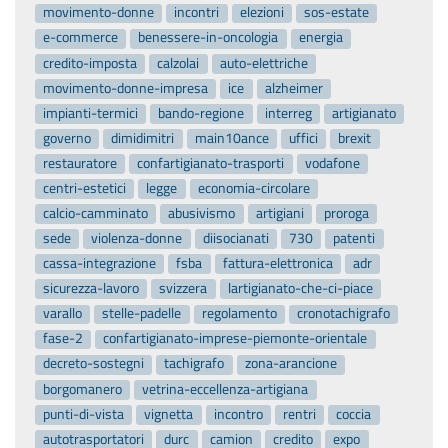
movimento-donne
incontri
elezioni
sos-estate
e-commerce
benessere-in-oncologia
energia
credito-imposta
calzolai
auto-elettriche
movimento-donne-impresa
ice
alzheimer
impianti-termici
bando-regione
interreg
artigianato
governo
dimidimitri
main10ance
uffici
brexit
restauratore
confartigianato-trasporti
vodafone
centri-estetici
legge
economia-circolare
calcio-camminato
abusivismo
artigiani
proroga
sede
violenza-donne
diisocianati
730
patenti
cassa-integrazione
fsba
fattura-elettronica
adr
sicurezza-lavoro
svizzera
lartigianato-che-ci-piace
varallo
stelle-padelle
regolamento
cronotachigrafo
fase-2
confartigianato-imprese-piemonte-orientale
decreto-sostegni
tachigrafo
zona-arancione
borgomanero
vetrina-eccellenza-artigiana
punti-di-vista
vignetta
incontro
rentri
coccia
autotrasportatori
durc
camion
credito
expo