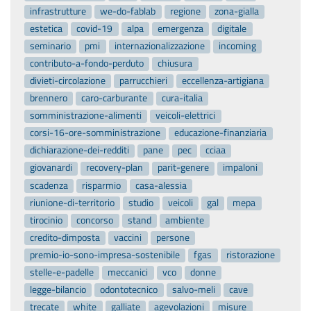
infrastrutture
we-do-fablab
regione
zona-gialla
estetica
covid-19
alpa
emergenza
digitale
seminario
pmi
internazionalizzazione
incoming
contributo-a-fondo-perduto
chiusura
divieti-circolazione
parrucchieri
eccellenza-artigiana
brennero
caro-carburante
cura-italia
somministrazione-alimenti
veicoli-elettrici
corsi-16-ore-somministrazione
educazione-finanziaria
dichiarazione-dei-redditi
pane
pec
cciaa
giovanardi
recovery-plan
parit-genere
impaloni
scadenza
risparmio
casa-alessia
riunione-di-territorio
studio
veicoli
gal
mepa
tirocinio
concorso
stand
ambiente
credito-dimposta
vaccini
persone
premio-io-sono-impresa-sostenibile
fgas
ristorazione
stelle-e-padelle
meccanici
vco
donne
legge-bilancio
odontotecnico
salvo-meli
cave
trecate
white
galliate
agevolazioni
misure