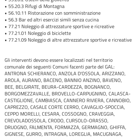
•
55.20.3
Rifugi di Montagna
•
56.10.11
Ristorazione con somministrazione
•
56.3
Bar ed altri esercizi simili senza cucina
•
77.21
Noleggio di attrezzature sportive e ricreative
•
77.21.01
Noleggio di biciclette
•
77.21.09
Noleggio di altre attrezzature sportive e ricreative
Gli interventi devono essere localizzati nel territorio
comunale dei seguenti Comuni facenti parte del GAL:
ANTRONA SCHIERANCO, ANZOLA D'OSSOLA, ARIZZANO,
AROLA, AURANO, BACENO, BANNIO ANZINO, BAVENO,
BEE, BELGIRATE, BEURA-CARDEZZA, BOGNANCO,
BORGOMEZZAVALLE, BROVELLO-CARPUGNINO, CALASCA-
CASTIGLIONE, CAMBIASCA, CANNERO RIVIERA, CANNOBIO,
CAPREZZO, CASALE CORTE CERRO, CAVAGLIO-SPOCCIA,
CEPPO MORELLI, CESARA, COSSOGNO, CRAVEGGIA,
CREVOLADOSSOLA, CRODO, CURSOLO-ORASSO,
DRUOGNO, FALMENTA, FORMAZZA, GERMAGNO, GHIFFA,
GIGNESE, GURRO, INTRAGNA, LOREGLIA, MACUGNAGA,