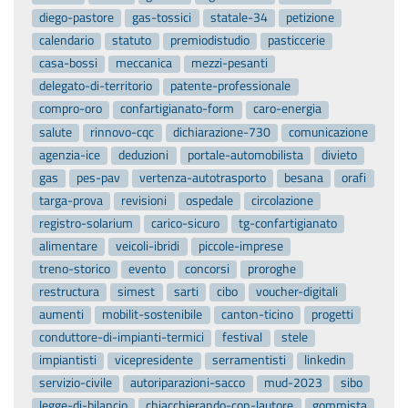
diego-pastore
gas-tossici
statale-34
petizione
calendario
statuto
premiodistudio
pasticcerie
casa-bossi
meccanica
mezzi-pesanti
delegato-di-territorio
patente-professionale
compro-oro
confartigianato-form
caro-energia
salute
rinnovo-cqc
dichiarazione-730
comunicazione
agenzia-ice
deduzioni
portale-automobilista
divieto
gas
pes-pav
vertenza-autotrasporto
besana
orafi
targa-prova
revisioni
ospedale
circolazione
registro-solarium
carico-sicuro
tg-confartigianato
alimentare
veicoli-ibridi
piccole-imprese
treno-storico
evento
concorsi
proroghe
restructura
simest
sarti
cibo
voucher-digitali
aumenti
mobilit-sostenibile
canton-ticino
progetti
conduttore-di-impianti-termici
festival
stele
impiantisti
vicepresidente
serramentisti
linkedin
servizio-civile
autoriparazioni-sacco
mud-2023
sibo
legge-di-bilancio
chiacchierando-con-lautore
gommista