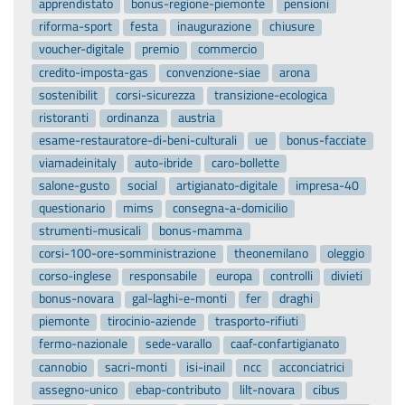
apprendistato
bonus-regione-piemonte
pensioni
riforma-sport
festa
inaugurazione
chiusure
voucher-digitale
premio
commercio
credito-imposta-gas
convenzione-siae
arona
sostenibilit
corsi-sicurezza
transizione-ecologica
ristoranti
ordinanza
austria
esame-restauratore-di-beni-culturali
ue
bonus-facciate
viamadeinitaly
auto-ibride
caro-bollette
salone-gusto
social
artigianato-digitale
impresa-40
questionario
mims
consegna-a-domicilio
strumenti-musicali
bonus-mamma
corsi-100-ore-somministrazione
theonemilano
oleggio
corso-inglese
responsabile
europa
controlli
divieti
bonus-novara
gal-laghi-e-monti
fer
draghi
piemonte
tirocinio-aziende
trasporto-rifiuti
fermo-nazionale
sede-varallo
caaf-confartigianato
cannobio
sacri-monti
isi-inail
ncc
acconciatrici
assegno-unico
ebap-contributo
lilt-novara
cibus