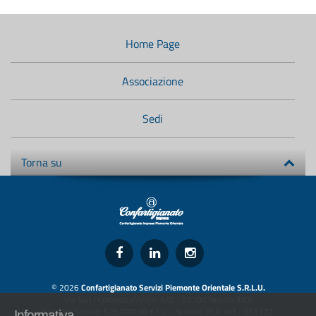
Menù
di
navigazione
Home Page
secondario:
Associazione
Sedi
Torna su
© 2026
Confartigianato Servizi Piemonte Orientale S.R.L.U.
Via San Francesco d'Assisi 5/D - 28100 Novara (NO)
Capitale Sociale: 526.000,00 € i.v. - Numero REA: NO - 173322
Informativa