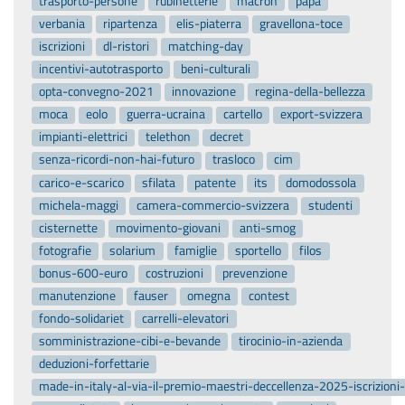
trasporto-persone
rubinetterie
macron
papa
verbania
ripartenza
elis-piaterra
gravellona-toce
iscrizioni
dl-ristori
matching-day
incentivi-autotrasporto
beni-culturali
opta-convegno-2021
innovazione
regina-della-bellezza
moca
eolo
guerra-ucraina
cartello
export-svizzera
impianti-elettrici
telethon
decret
senza-ricordi-non-hai-futuro
trasloco
cim
carico-e-scarico
sfilata
patente
its
domodossola
michela-maggi
camera-commercio-svizzera
studenti
cisternette
movimento-giovani
anti-smog
fotografie
solarium
famiglie
sportello
filos
bonus-600-euro
costruzioni
prevenzione
manutenzione
fauser
omegna
contest
fondo-solidariet
carrelli-elevatori
somministrazione-cibi-e-bevande
tirocinio-in-azienda
deduzioni-forfettarie
made-in-italy-al-via-il-premio-maestri-deccellenza-2025-iscrizion