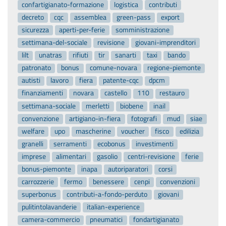
confartigianato-formazione
logistica
contributi
decreto
cqc
assemblea
green-pass
export
sicurezza
aperti-per-ferie
somministrazione
settimana-del-sociale
revisione
giovani-imprenditori
lilt
unatras
rifiuti
tir
sanarti
taxi
bando
patronato
bonus
comune-novara
regione-piemonte
autisti
lavoro
fiera
patente-cqc
dpcm
finanziamenti
novara
castello
110
restauro
settimana-sociale
merletti
biobene
inail
convenzione
artigiano-in-fiera
fotografi
mud
siae
welfare
upo
mascherine
voucher
fisco
edilizia
granelli
serramenti
ecobonus
investimenti
imprese
alimentari
gasolio
centri-revisione
ferie
bonus-piemonte
inapa
autoriparatori
corsi
carrozzerie
fermo
benessere
cenpi
convenzioni
superbonus
contributi-a-fondo-perduto
giovani
pulitintolavanderie
italian-experience
camera-commercio
pneumatici
fondartigianato