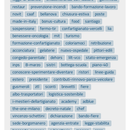
restaur
prevenzione-incendi
bando-formazione-lavoro
novit
caaf
bellanova
chiusura-estiva
poste
made-in-italy
bonus-cultura
food
santiago
sospensione
fermo-tir
confartigianato-vercelli
lia
benessere-oncologia
mit
turismo
formazione-confartigianato
coloriamoci
retribuzione
acconciatura
gelaterie
nuovo-ospedale
pittori-edili
congedo-parentale
dehors
lilt-vco
stato-emergenza
inps
8-marzo
sistri
bottega-scuola
piano-40
conoscere-sperimentare-diventare
ristori
linee-guida
estero
presidente
contributi-rinnovo-parco-veicolare
gusmeroli
ztl
sconti
brevetti
fiere
albo-trasportatori
logistica-sostenibile
i-mestieri-dellartigianato
academy
adblue
the-one-milano
decreto-natale
chef
vincenzo-schettini
dichiarazione
bando-fiere
sede-borgomanero
agenzia-entrate
legge-stabilita