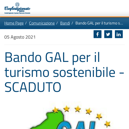
Vai
In
Home Page
Comunicazione
Bandi
Bando GAL per il turismo sostenibile - SCADUTO
al
questa
contenuto
pagina:
Motore
principale
Menù
di
05 Agosto 2021
di
navigazione
ricerca
principale
[1]
Bando GAL per il
Ricerca
nel
sito
turismo sostenibile -
[2]
Contenuti
principali
[5]
SCADUTO
Le
ultime
novità
da
Confartigianato
[6]