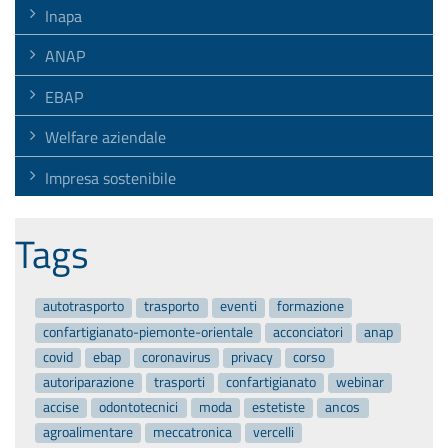
Inapa
ANAP
EBAP
Welfare aziendale
Impresa sostenibile
Tags
autotrasporto
trasporto
eventi
formazione
confartigianato-piemonte-orientale
acconciatori
anap
covid
ebap
coronavirus
privacy
corso
autoriparazione
trasporti
confartigianato
webinar
accise
odontotecnici
moda
estetiste
ancos
agroalimentare
meccatronica
vercelli