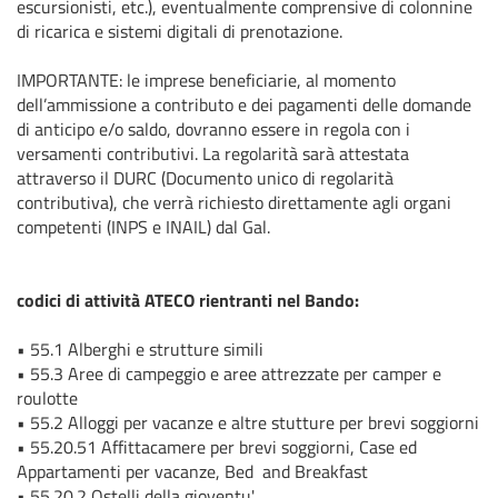
escursionisti, etc.), eventualmente comprensive di colonnine
di ricarica e sistemi digitali di prenotazione.
IMPORTANTE: le imprese beneficiarie, al momento
dell’ammissione a contributo e dei pagamenti delle domande
di anticipo e/o saldo, dovranno essere in regola con i
versamenti contributivi. La regolarità sarà attestata
attraverso il DURC (Documento unico di regolarità
contributiva), che verrà richiesto direttamente agli organi
competenti (INPS e INAIL) dal Gal.
codici di attività ATECO rientranti nel Bando:
•
55.1
Alberghi e strutture simili
•
55.3
Aree di campeggio e aree attrezzate per camper e
roulotte
•
55.2
Alloggi per vacanze e altre stutture per brevi soggiorni
•
55.20.51
Affittacamere per brevi soggiorni, Case ed
Appartamenti per vacanze, Bed
and Breakfast
•
55.20.2
Ostelli della gioventu'