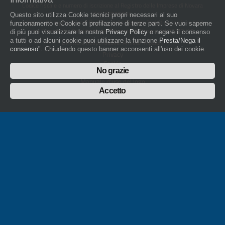
Codice fiscale e numero di iscrizione al Registro delle Imprese di Novara
01436930034
Questo sito utilizza Cookie tecnici propri necessari al suo
artigiani.it è registrato nel Registro della Stampa Periodica con il nr. 562
funzionamento e Cookie di profilazione di terze parti. Se vuoi saperne
con Decreto del Presidente del Tribunale di Novara del 07/03/13
di più puoi visualizzare la nostra
Privacy Policy
o negare il consenso
a tutti o ad alcuni cookie puoi utilizzare la funzione
Presta/Nega il
Direttore Responsabile: Amleto Impaloni
consenso
". Chiudendo questo banner acconsenti all'uso dei cookie.
Privacy
Cookie
No grazie
Whistleblowing
Manuale d'uso del logo
Policy sulla Parità di genere
Accetto