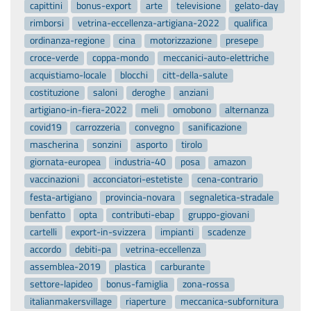
capittini
bonus-export
arte
televisione
gelato-day
rimborsi
vetrina-eccellenza-artigiana-2022
qualifica
ordinanza-regione
cina
motorizzazione
presepe
croce-verde
coppa-mondo
meccanici-auto-elettriche
acquistiamo-locale
blocchi
citt-della-salute
costituzione
saloni
deroghe
anziani
artigiano-in-fiera-2022
meli
omobono
alternanza
covid19
carrozzeria
convegno
sanificazione
mascherina
sonzini
asporto
tirolo
giornata-europea
industria-40
posa
amazon
vaccinazioni
acconciatori-estetiste
cena-contrario
festa-artigiano
provincia-novara
segnaletica-stradale
benfatto
opta
contributi-ebap
gruppo-giovani
cartelli
export-in-svizzera
impianti
scadenze
accordo
debiti-pa
vetrina-eccellenza
assemblea-2019
plastica
carburante
settore-lapideo
bonus-famiglia
zona-rossa
italianmakersvillage
riaperture
meccanica-subfornitura