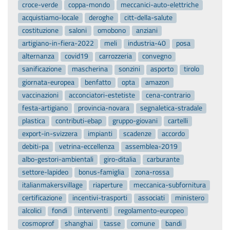
croce-verde
coppa-mondo
meccanici-auto-elettriche
acquistiamo-locale
deroghe
citt-della-salute
costituzione
saloni
omobono
anziani
artigiano-in-fiera-2022
meli
industria-40
posa
alternanza
covid19
carrozzeria
convegno
sanificazione
mascherina
sonzini
asporto
tirolo
giornata-europea
benfatto
opta
amazon
vaccinazioni
acconciatori-estetiste
cena-contrario
festa-artigiano
provincia-novara
segnaletica-stradale
plastica
contributi-ebap
gruppo-giovani
cartelli
export-in-svizzera
impianti
scadenze
accordo
debiti-pa
vetrina-eccellenza
assemblea-2019
albo-gestori-ambientali
giro-ditalia
carburante
settore-lapideo
bonus-famiglia
zona-rossa
italianmakersvillage
riaperture
meccanica-subfornitura
certificazione
incentivi-trasporti
associati
ministero
alcolici
fondi
interventi
regolamento-europeo
cosmoprof
shanghai
tasse
comune
bandi