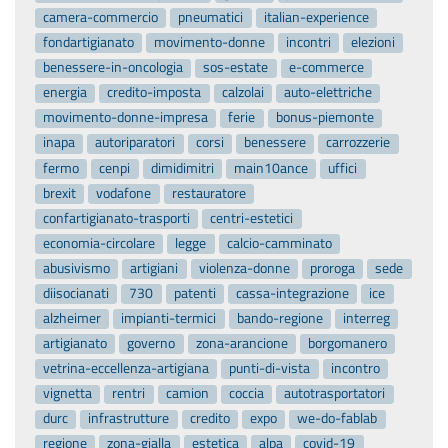
camera-commercio
pneumatici
italian-experience
fondartigianato
movimento-donne
incontri
elezioni
benessere-in-oncologia
sos-estate
e-commerce
energia
credito-imposta
calzolai
auto-elettriche
movimento-donne-impresa
ferie
bonus-piemonte
inapa
autoriparatori
corsi
benessere
carrozzerie
fermo
cenpi
dimidimitri
main10ance
uffici
brexit
vodafone
restauratore
confartigianato-trasporti
centri-estetici
economia-circolare
legge
calcio-camminato
abusivismo
artigiani
violenza-donne
proroga
sede
diisocianati
730
patenti
cassa-integrazione
ice
alzheimer
impianti-termici
bando-regione
interreg
artigianato
governo
zona-arancione
borgomanero
vetrina-eccellenza-artigiana
punti-di-vista
incontro
vignetta
rentri
camion
coccia
autotrasportatori
durc
infrastrutture
credito
expo
we-do-fablab
regione
zona-gialla
estetica
alpa
covid-19