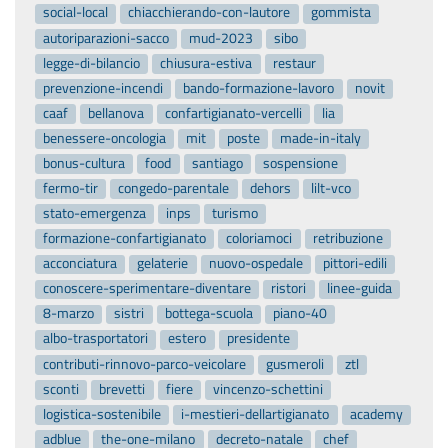
social-local
chiacchierando-con-lautore
gommista
autoriparazioni-sacco
mud-2023
sibo
legge-di-bilancio
chiusura-estiva
restaur
prevenzione-incendi
bando-formazione-lavoro
novit
caaf
bellanova
confartigianato-vercelli
lia
benessere-oncologia
mit
poste
made-in-italy
bonus-cultura
food
santiago
sospensione
fermo-tir
congedo-parentale
dehors
lilt-vco
stato-emergenza
inps
turismo
formazione-confartigianato
coloriamoci
retribuzione
acconciatura
gelaterie
nuovo-ospedale
pittori-edili
conoscere-sperimentare-diventare
ristori
linee-guida
8-marzo
sistri
bottega-scuola
piano-40
albo-trasportatori
estero
presidente
contributi-rinnovo-parco-veicolare
gusmeroli
ztl
sconti
brevetti
fiere
vincenzo-schettini
logistica-sostenibile
i-mestieri-dellartigianato
academy
adblue
the-one-milano
decreto-natale
chef