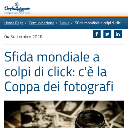
Vai
In
Home Page
Comunicazione
News
Sfida mondiale a colpi di click: c'è la Coppa dei fotografi
al
questa
contenuto
pagina:
Motore
principale
Menù
di
04 Settembre 2018
di
navigazione
ricerca
principale
[1]
Sfida mondiale a
Ricerca
nel
sito
colpi di click: c'è la
[2]
Contenuti
principali
[5]
Coppa dei fotografi
Le
ultime
novità
da
Confartigianato
[6]