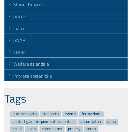
Storie d'impresa
Ancos
Inapa
ANAP
EBAP
Welfare aziendale
Impresa sostenibile
Tags
autotrasporto
trasporto
eventi
formazione
confartigianato-piemonte-orientale
acconciatori
anap
covid
ebap
coronavirus
privacy
corso