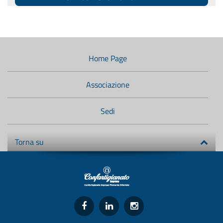
Menù
di
navigazione
Home Page
secondario:
Associazione
Sedi
Torna su