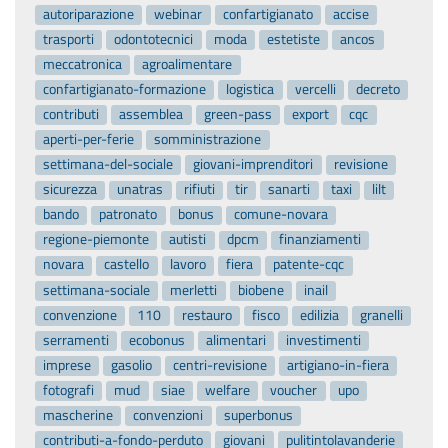
autoriparazione
webinar
confartigianato
accise
trasporti
odontotecnici
moda
estetiste
ancos
meccatronica
agroalimentare
confartigianato-formazione
logistica
vercelli
decreto
contributi
assemblea
green-pass
export
cqc
aperti-per-ferie
somministrazione
settimana-del-sociale
giovani-imprenditori
revisione
sicurezza
unatras
rifiuti
tir
sanarti
taxi
lilt
bando
patronato
bonus
comune-novara
regione-piemonte
autisti
dpcm
finanziamenti
novara
castello
lavoro
fiera
patente-cqc
settimana-sociale
merletti
biobene
inail
convenzione
110
restauro
fisco
edilizia
granelli
serramenti
ecobonus
alimentari
investimenti
imprese
gasolio
centri-revisione
artigiano-in-fiera
fotografi
mud
siae
welfare
voucher
upo
mascherine
convenzioni
superbonus
contributi-a-fondo-perduto
giovani
pulitintolavanderie