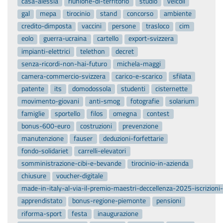
casa-alessia
riunione-di-territorio
studio
veicoli
gal
mepa
tirocinio
stand
concorso
ambiente
credito-dimposta
vaccini
persone
trasloco
cim
eolo
guerra-ucraina
cartello
export-svizzera
impianti-elettrici
telethon
decret
senza-ricordi-non-hai-futuro
michela-maggi
camera-commercio-svizzera
carico-e-scarico
sfilata
patente
its
domodossola
studenti
cisternette
movimento-giovani
anti-smog
fotografie
solarium
famiglie
sportello
filos
omegna
contest
bonus-600-euro
costruzioni
prevenzione
manutenzione
fauser
deduzioni-forfettarie
fondo-solidariet
carrelli-elevatori
somministrazione-cibi-e-bevande
tirocinio-in-azienda
chiusure
voucher-digitale
made-in-italy-al-via-il-premio-maestri-deccellenza-2025-iscrizion
apprendistato
bonus-regione-piemonte
pensioni
riforma-sport
festa
inaugurazione