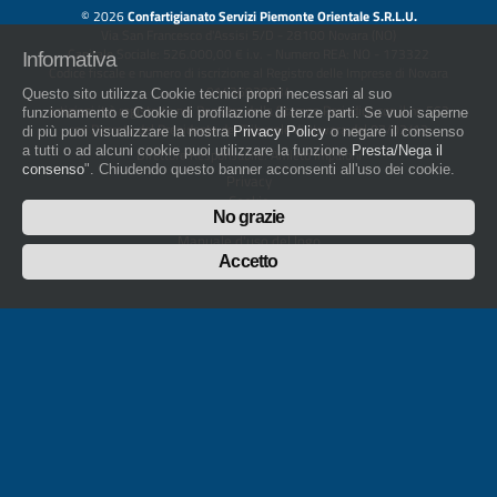
© 2026
Confartigianato Servizi Piemonte Orientale S.R.L.U.
Via San Francesco d'Assisi 5/D - 28100 Novara (NO)
Capitale Sociale: 526.000,00 € i.v. - Numero REA: NO - 173322
Informativa
Codice fiscale e numero di iscrizione al Registro delle Imprese di Novara
01436930034
Questo sito utilizza Cookie tecnici propri necessari al suo
artigiani.it è registrato nel Registro della Stampa Periodica con il nr. 562
funzionamento e Cookie di profilazione di terze parti. Se vuoi saperne
con Decreto del Presidente del Tribunale di Novara del 07/03/13
di più puoi visualizzare la nostra
Privacy Policy
o negare il consenso
a tutti o ad alcuni cookie puoi utilizzare la funzione
Presta/Nega il
Direttore Responsabile: Amleto Impaloni
consenso
". Chiudendo questo banner acconsenti all'uso dei cookie.
Privacy
Cookie
No grazie
Whistleblowing
Manuale d'uso del logo
Policy sulla Parità di genere
Accetto