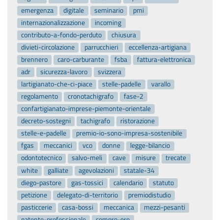
emergenza
digitale
seminario
pmi
internazionalizzazione
incoming
contributo-a-fondo-perduto
chiusura
divieti-circolazione
parrucchieri
eccellenza-artigiana
brennero
caro-carburante
fsba
fattura-elettronica
adr
sicurezza-lavoro
svizzera
lartigianato-che-ci-piace
stelle-padelle
varallo
regolamento
cronotachigrafo
fase-2
confartigianato-imprese-piemonte-orientale
decreto-sostegni
tachigrafo
ristorazione
stelle-e-padelle
premio-io-sono-impresa-sostenibile
fgas
meccanici
vco
donne
legge-bilancio
odontotecnico
salvo-meli
cave
misure
trecate
white
galliate
agevolazioni
statale-34
diego-pastore
gas-tossici
calendario
statuto
petizione
delegato-di-territorio
premiodistudio
pasticcerie
casa-bossi
meccanica
mezzi-pesanti
patente-professionale
compro-oro