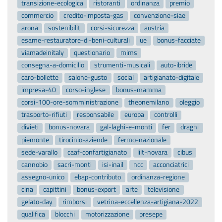
transizione-ecologica
ristoranti
ordinanza
premio
commercio
credito-imposta-gas
convenzione-siae
arona
sostenibilit
corsi-sicurezza
austria
esame-restauratore-di-beni-culturali
ue
bonus-facciate
viamadeinitaly
questionario
mims
consegna-a-domicilio
strumenti-musicali
auto-ibride
caro-bollette
salone-gusto
social
artigianato-digitale
impresa-40
corso-inglese
bonus-mamma
corsi-100-ore-somministrazione
theonemilano
oleggio
trasporto-rifiuti
responsabile
europa
controlli
divieti
bonus-novara
gal-laghi-e-monti
fer
draghi
piemonte
tirocinio-aziende
fermo-nazionale
sede-varallo
caaf-confartigianato
lilt-novara
cibus
cannobio
sacri-monti
isi-inail
ncc
acconciatrici
assegno-unico
ebap-contributo
ordinanza-regione
cina
capittini
bonus-export
arte
televisione
gelato-day
rimborsi
vetrina-eccellenza-artigiana-2022
qualifica
blocchi
motorizzazione
presepe