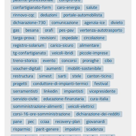
confartigianato-form
caro-energia
salute
rinnovo-cqc
deduzioni
portale-automobilista
dichiarazione-730
comunicazione
agenzia-ice
divieto
gas
besana
orafi
pes-pav
vertenza-autotrasporto
targa-prova
revisioni
ospedale
circolazione
registro-solarium
carico-sicuro
alimentare
tg-confartigianato
veicoli-ibridi
piccole-imprese
treno-storico
evento
concorsi
proroghe
cibo
voucher-digitali
aumenti
mobilit-sostenibile
restructura
simest
sarti
stele
canton-ticino
progetti
conduttore-di-impianti-termici
festival
serramentisti
linkedin
impiantisti
vicepresidente
servizio-civile
educazione-finanziaria
cura-italia
somministrazione-alimenti
veicoli-elettrici
corsi-16-ore-somministrazione
dichiarazione-dei-redditi
pane
pec
cciaa
recovery-plan
giovanardi
risparmio
parit-genere
impaloni
scadenza