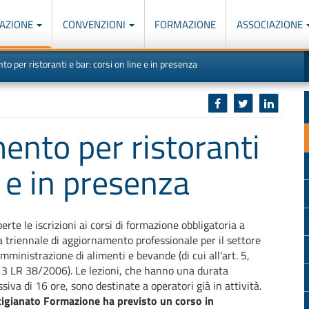
AZIONE
CONVENZIONI
FORMAZIONE
ASSOCIAZIONE
M
I
o per ristoranti e bar: corsi on line e in presenza
u
d
o
r
p
p
n
s
c
ento per ristoranti
e e in presenza
erte le iscrizioni ai corsi di formazione obbligatoria a
 triennale di aggiornamento professionale per il settore
omministrazione di alimenti e bevande (di cui all'art. 5,
 LR 38/2006). Le lezioni, che hanno una durata
siva di 16 ore, sono destinate a operatori già in attività.
igianato Formazione ha previsto un corso in