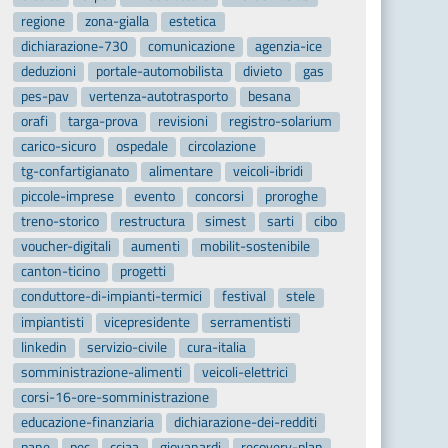
regione
zona-gialla
estetica
dichiarazione-730
comunicazione
agenzia-ice
deduzioni
portale-automobilista
divieto
gas
pes-pav
vertenza-autotrasporto
besana
orafi
targa-prova
revisioni
registro-solarium
carico-sicuro
ospedale
circolazione
tg-confartigianato
alimentare
veicoli-ibridi
piccole-imprese
evento
concorsi
proroghe
treno-storico
restructura
simest
sarti
cibo
voucher-digitali
aumenti
mobilit-sostenibile
canton-ticino
progetti
conduttore-di-impianti-termici
festival
stele
impiantisti
vicepresidente
serramentisti
linkedin
servizio-civile
cura-italia
somministrazione-alimenti
veicoli-elettrici
corsi-16-ore-somministrazione
educazione-finanziaria
dichiarazione-dei-redditi
pane
pec
cciaa
giovanardi
recovery-plan