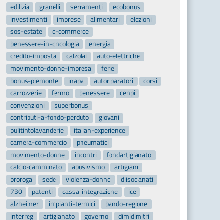
edilizia
granelli
serramenti
ecobonus
investimenti
imprese
alimentari
elezioni
sos-estate
e-commerce
benessere-in-oncologia
energia
credito-imposta
calzolai
auto-elettriche
movimento-donne-impresa
ferie
bonus-piemonte
inapa
autoriparatori
corsi
carrozzerie
fermo
benessere
cenpi
convenzioni
superbonus
contributi-a-fondo-perduto
giovani
pulitintolavanderie
italian-experience
camera-commercio
pneumatici
movimento-donne
incontri
fondartigianato
calcio-camminato
abusivismo
artigiani
proroga
sede
violenza-donne
diisocianati
730
patenti
cassa-integrazione
ice
alzheimer
impianti-termici
bando-regione
interreg
artigianato
governo
dimidimitri