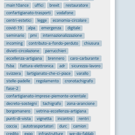
main10ance
uffici
brexit
restauratore
confartigianato-trasporti
vodafone
centri-estetici
legge
economia-circolare
covid-19
alpa
emergenza
digitale
seminario
pmi
internazionalizzazione
incoming
contributo-a-fondo-perduto
chiusura
divieti-circolazione
parrucchieri
eccellenza-artigiana
brennero
caro-carburante
fsba
fattura-elettronica
adr
sicurezza-lavoro
svizzera
lartigianato-che-ci-piace
varallo
stelle-padelle
regolamento
cronotachigrafo
fase-2
confartigianato-imprese-piemonte-orientale
decreto-sostegni
tachigrafo
zona-arancione
borgomanero
vetrina-eccellenza-artigiana
punti-di-vista
vignetta
incontro
rentri
coccia
autotrasportatori
durc
camion
credito
expo
infrastrutture
we-do-fablab