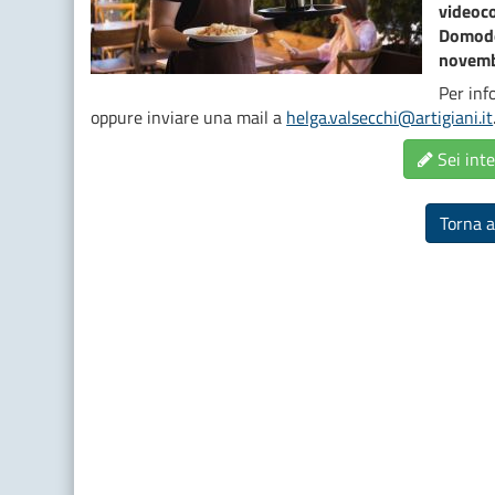
videoco
Domodos
novemb
Per inf
oppure inviare una mail a
helga.valsecchi@artigiani.it
Sei inte
Torna a