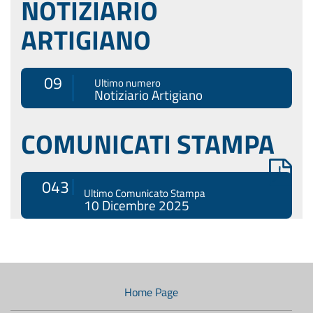
NOTIZIARIO
ARTIGIANO
09
Ultimo numero
Notiziario Artigiano
COMUNICATI STAMPA
043
Ultimo Comunicato Stampa
10 Dicembre 2025
Menù
di
navigazione
Home Page
secondario: