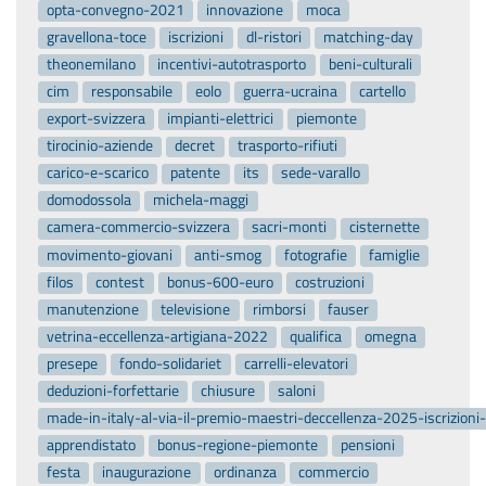
opta-convegno-2021
innovazione
moca
gravellona-toce
iscrizioni
dl-ristori
matching-day
theonemilano
incentivi-autotrasporto
beni-culturali
cim
responsabile
eolo
guerra-ucraina
cartello
export-svizzera
impianti-elettrici
piemonte
tirocinio-aziende
decret
trasporto-rifiuti
carico-e-scarico
patente
its
sede-varallo
domodossola
michela-maggi
camera-commercio-svizzera
sacri-monti
cisternette
movimento-giovani
anti-smog
fotografie
famiglie
filos
contest
bonus-600-euro
costruzioni
manutenzione
televisione
rimborsi
fauser
vetrina-eccellenza-artigiana-2022
qualifica
omegna
presepe
fondo-solidariet
carrelli-elevatori
deduzioni-forfettarie
chiusure
saloni
made-in-italy-al-via-il-premio-maestri-deccellenza-2025-iscrizion
apprendistato
bonus-regione-piemonte
pensioni
festa
inaugurazione
ordinanza
commercio