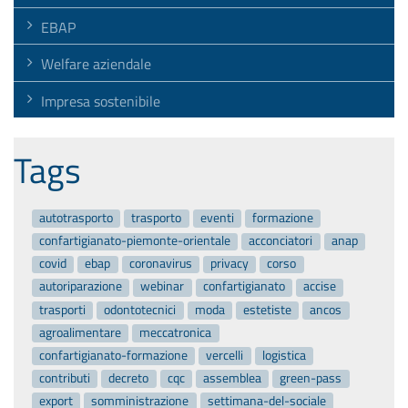
EBAP
Welfare aziendale
Impresa sostenibile
Tags
autotrasporto
trasporto
eventi
formazione
confartigianato-piemonte-orientale
acconciatori
anap
covid
ebap
coronavirus
privacy
corso
autoriparazione
webinar
confartigianato
accise
trasporti
odontotecnici
moda
estetiste
ancos
agroalimentare
meccatronica
confartigianato-formazione
vercelli
logistica
contributi
decreto
cqc
assemblea
green-pass
export
somministrazione
settimana-del-sociale