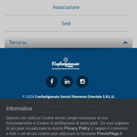
Associazione
Sedi
Torna su
© 2026
Confartigianato Servizi Piemonte Orientale S.R.L.U.
Via San Francesco d'Assisi 5/D - 28100 Novara (NO)
Capitale Sociale: 526.000,00 € i.v. - Numero REA: NO - 173322
Informativa
Codice fiscale e numero di iscrizione al Registro delle Imprese di Novara
01436930034
Questo sito utilizza Cookie tecnici propri necessari al suo
artigiani.it è registrato nel Registro della Stampa Periodica con il nr. 562
funzionamento e Cookie di profilazione di terze parti. Se vuoi saperne
con Decreto del Presidente del Tribunale di Novara del 07/03/13
di più puoi visualizzare la nostra
Privacy Policy
o negare il consenso
a tutti o ad alcuni cookie puoi utilizzare la funzione
Presta/Nega il
Direttore Responsabile: Amleto Impaloni