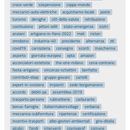
croce-verde
sospensione
coppa-mondo
meccanici-auto-elettriche
acquistiamo-locale
poste
turismo
deroghe
citt-della-salute
retribuzione
costituzione
pittori-edili
stato-emergenza
sistri
anziani
artigiano-in-fiera-2022
meli
ristori
omobono
industria-40
presidente
alternanza
ztl
covid19
carrozzeria
convegno
sconti
mascherina
asporto
giornata-europea
opta
amazon
acconciatori-estetiste
the-one-milano
cena-contrario
festa-artigiano
vincenzo-schettini
benfatto
contributi-ebap
gruppo-giovani
cartelli
export-in-svizzera
impianti
sede-borgomanero
accordo
debiti-pa
assemblea-2019
trasporto-persone
rubinetterie
carburante
bonus-famiglia
italianmakersvillage
verbania
meccanica-subfornitura
ripartenza
certificazione
incentivi-trasporti
albo-gestori-ambientali
giro-ditalia
alcolici
fondi
interventi
cosmoprof
comune