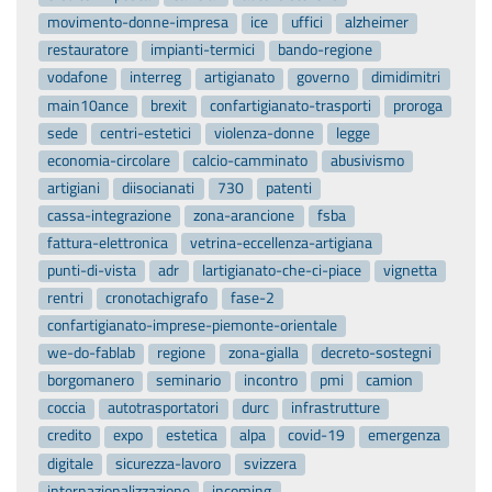
movimento-donne-impresa
ice
uffici
alzheimer
restauratore
impianti-termici
bando-regione
vodafone
interreg
artigianato
governo
dimidimitri
main10ance
brexit
confartigianato-trasporti
proroga
sede
centri-estetici
violenza-donne
legge
economia-circolare
calcio-camminato
abusivismo
artigiani
diisocianati
730
patenti
cassa-integrazione
zona-arancione
fsba
fattura-elettronica
vetrina-eccellenza-artigiana
punti-di-vista
adr
lartigianato-che-ci-piace
vignetta
rentri
cronotachigrafo
fase-2
confartigianato-imprese-piemonte-orientale
we-do-fablab
regione
zona-gialla
decreto-sostegni
borgomanero
seminario
incontro
pmi
camion
coccia
autotrasportatori
durc
infrastrutture
credito
expo
estetica
alpa
covid-19
emergenza
digitale
sicurezza-lavoro
svizzera
internazionalizzazione
incoming