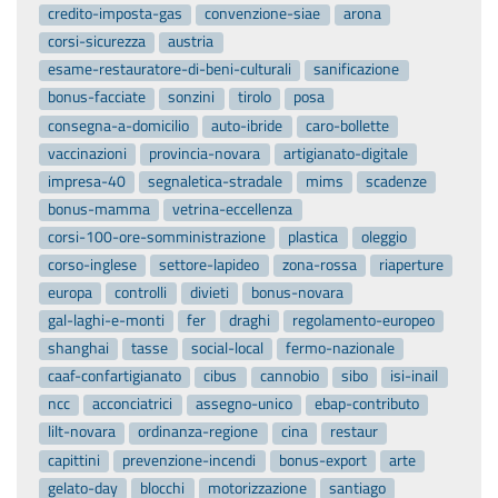
credito-imposta-gas
convenzione-siae
arona
corsi-sicurezza
austria
esame-restauratore-di-beni-culturali
sanificazione
bonus-facciate
sonzini
tirolo
posa
consegna-a-domicilio
auto-ibride
caro-bollette
vaccinazioni
provincia-novara
artigianato-digitale
impresa-40
segnaletica-stradale
mims
scadenze
bonus-mamma
vetrina-eccellenza
corsi-100-ore-somministrazione
plastica
oleggio
corso-inglese
settore-lapideo
zona-rossa
riaperture
europa
controlli
divieti
bonus-novara
gal-laghi-e-monti
fer
draghi
regolamento-europeo
shanghai
tasse
social-local
fermo-nazionale
caaf-confartigianato
cibus
cannobio
sibo
isi-inail
ncc
acconciatrici
assegno-unico
ebap-contributo
lilt-novara
ordinanza-regione
cina
restaur
capittini
prevenzione-incendi
bonus-export
arte
gelato-day
blocchi
motorizzazione
santiago