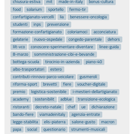
chiusura-estiva
mit
made-in-italy
bonus-cultura
food
solarium
sportello
fermo-tir
confartigianato-vercelli
lia
benessere-oncologia
studenti
inps
prevenzione
formazione-confartigianato
coloriamoci
acconciatura
gelaterie
nuovo-ospedale
congedo-parentale
dehors
lilt-vco
conoscere-sperimentare-diventare
linee-guida
8-marzo
somministrazione-cibi-e-bevande
bottega-scuola
tirocinio-in-azienda
piano-40
albo-trasportatori
estero
contributi-rinnovo-parco-veicolare
gusmeroli
riforma-sport
brevetti
fiere
voucher-digitale
premio
logistica-sostenibile
i-mestieri-dellartigianato
academy
sostenibilit
adblue
transizione-ecologica
ristoranti
decreto-natale
chef
ue
dichiarazione
bando-fiere
viamadeinitaly
agenzia-entrate
legge-stabilita
elis-piaterra
salone-gusto
macron
papa
social
questionario
strumenti-musicali