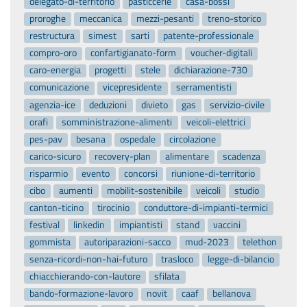
delegato-di-territorio
pasticcerie
casa-bossi
proroghe
meccanica
mezzi-pesanti
treno-storico
restructura
simest
sarti
patente-professionale
compro-oro
confartigianato-form
voucher-digitali
caro-energia
progetti
stele
dichiarazione-730
comunicazione
vicepresidente
serramentisti
agenzia-ice
deduzioni
divieto
gas
servizio-civile
orafi
somministrazione-alimenti
veicoli-elettrici
pes-pav
besana
ospedale
circolazione
carico-sicuro
recovery-plan
alimentare
scadenza
risparmio
evento
concorsi
riunione-di-territorio
cibo
aumenti
mobilit-sostenibile
veicoli
studio
canton-ticino
tirocinio
conduttore-di-impianti-termici
festival
linkedin
impiantisti
stand
vaccini
gommista
autoriparazioni-sacco
mud-2023
telethon
senza-ricordi-non-hai-futuro
trasloco
legge-di-bilancio
chiacchierando-con-lautore
sfilata
bando-formazione-lavoro
novit
caaf
bellanova