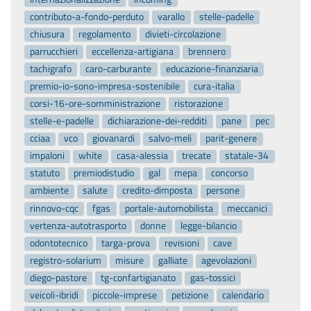
contributo-a-fondo-perduto
varallo
stelle-padelle
chiusura
regolamento
divieti-circolazione
parrucchieri
eccellenza-artigiana
brennero
tachigrafo
caro-carburante
educazione-finanziaria
premio-io-sono-impresa-sostenibile
cura-italia
corsi-16-ore-somministrazione
ristorazione
stelle-e-padelle
dichiarazione-dei-redditi
pane
pec
cciaa
vco
giovanardi
salvo-meli
parit-genere
impaloni
white
casa-alessia
trecate
statale-34
statuto
premiodistudio
gal
mepa
concorso
ambiente
salute
credito-dimposta
persone
rinnovo-cqc
fgas
portale-automobilista
meccanici
vertenza-autotrasporto
donne
legge-bilancio
odontotecnico
targa-prova
revisioni
cave
registro-solarium
misure
galliate
agevolazioni
diego-pastore
tg-confartigianato
gas-tossici
veicoli-ibridi
piccole-imprese
petizione
calendario