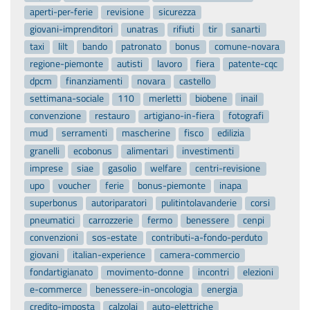
aperti-per-ferie
revisione
sicurezza
giovani-imprenditori
unatras
rifiuti
tir
sanarti
taxi
lilt
bando
patronato
bonus
comune-novara
regione-piemonte
autisti
lavoro
fiera
patente-cqc
dpcm
finanziamenti
novara
castello
settimana-sociale
110
merletti
biobene
inail
convenzione
restauro
artigiano-in-fiera
fotografi
mud
serramenti
mascherine
fisco
edilizia
granelli
ecobonus
alimentari
investimenti
imprese
siae
gasolio
welfare
centri-revisione
upo
voucher
ferie
bonus-piemonte
inapa
superbonus
autoriparatori
pulitintolavanderie
corsi
pneumatici
carrozzerie
fermo
benessere
cenpi
convenzioni
sos-estate
contributi-a-fondo-perduto
giovani
italian-experience
camera-commercio
fondartigianato
movimento-donne
incontri
elezioni
e-commerce
benessere-in-oncologia
energia
credito-imposta
calzolai
auto-elettriche