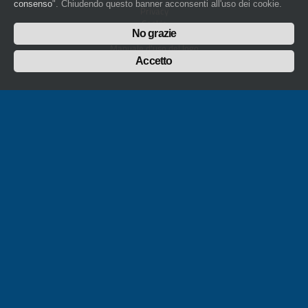
consenso
". Chiudendo questo banner acconsenti all'uso dei cookie.
Privacy
Cookie
No grazie
Whistleblowing
Manuale d'uso del logo
Policy sulla Parità di genere
Accetto