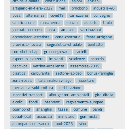
citt-della-salute
costituzione
saloni
anziani
artigiano-in-fiera-2022
meli
omobono
industria-40
posa
alternanza
covid19
carrozzeria
convegno
sanificazione
mascherina
sonzini
asporto
tirolo
giornata-europea
opta
amazon
vaccinazioni
acconciatori-estetiste
cena-contrario
festa-artigiano
provincia-novara
segnaletica-stradale
benfatto
contributi-ebap
gruppo-giovani
cartelli
export-in-svizzera
impianti
scadenze
accordo
debiti-pa
vetrina-eccellenza
assemblea-2019
plastica
carburante
settore-lapideo
bonus-famiglia
zona-rossa
italianmakersvillage
riaperture
meccanica-subfornitura
certificazione
incentivi-trasporti
albo-gestori-ambientali
giro-ditalia
alcolici
fondi
interventi
regolamento-europeo
cosmoprof
shanghai
tasse
comune
bandi
social-local
associati
ministero
gommista
autoriparazioni-sacco
mud-2023
sibo