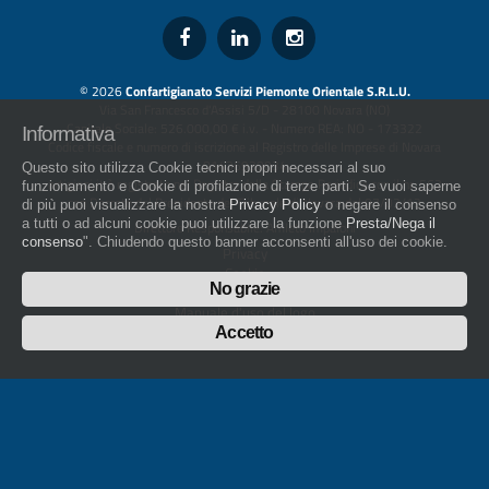
© 2026
Confartigianato Servizi Piemonte Orientale S.R.L.U.
Via San Francesco d'Assisi 5/D - 28100 Novara (NO)
Capitale Sociale: 526.000,00 € i.v. - Numero REA: NO - 173322
Informativa
Codice fiscale e numero di iscrizione al Registro delle Imprese di Novara
01436930034
Questo sito utilizza Cookie tecnici propri necessari al suo
artigiani.it è registrato nel Registro della Stampa Periodica con il nr. 562
funzionamento e Cookie di profilazione di terze parti. Se vuoi saperne
con Decreto del Presidente del Tribunale di Novara del 07/03/13
di più puoi visualizzare la nostra
Privacy Policy
o negare il consenso
a tutti o ad alcuni cookie puoi utilizzare la funzione
Presta/Nega il
Direttore Responsabile: Amleto Impaloni
consenso
". Chiudendo questo banner acconsenti all'uso dei cookie.
Privacy
Cookie
No grazie
Whistleblowing
Manuale d'uso del logo
Policy sulla Parità di genere
Accetto