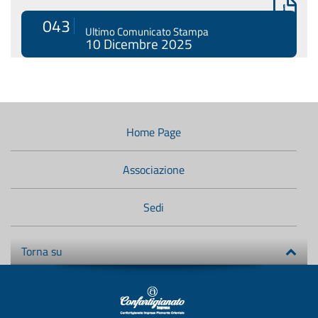
043
Ultimo Comunicato Stampa
10 Dicembre 2025
Menù
di
navigazione
Home Page
secondario:
Associazione
Sedi
Torna su