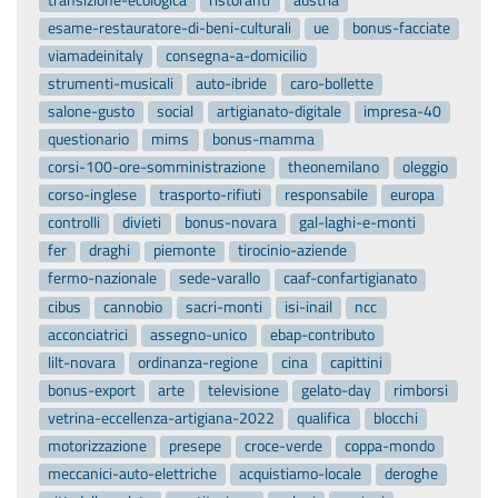
esame-restauratore-di-beni-culturali
ue
bonus-facciate
viamadeinitaly
consegna-a-domicilio
strumenti-musicali
auto-ibride
caro-bollette
salone-gusto
social
artigianato-digitale
impresa-40
questionario
mims
bonus-mamma
corsi-100-ore-somministrazione
theonemilano
oleggio
corso-inglese
trasporto-rifiuti
responsabile
europa
controlli
divieti
bonus-novara
gal-laghi-e-monti
fer
draghi
piemonte
tirocinio-aziende
fermo-nazionale
sede-varallo
caaf-confartigianato
cibus
cannobio
sacri-monti
isi-inail
ncc
acconciatrici
assegno-unico
ebap-contributo
lilt-novara
ordinanza-regione
cina
capittini
bonus-export
arte
televisione
gelato-day
rimborsi
vetrina-eccellenza-artigiana-2022
qualifica
blocchi
motorizzazione
presepe
croce-verde
coppa-mondo
meccanici-auto-elettriche
acquistiamo-locale
deroghe