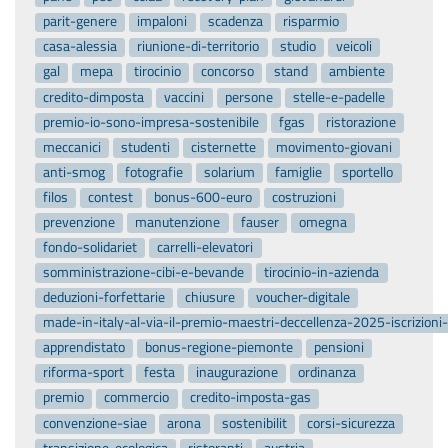
parit-genere
impaloni
scadenza
risparmio
casa-alessia
riunione-di-territorio
studio
veicoli
gal
mepa
tirocinio
concorso
stand
ambiente
credito-dimposta
vaccini
persone
stelle-e-padelle
premio-io-sono-impresa-sostenibile
fgas
ristorazione
meccanici
studenti
cisternette
movimento-giovani
anti-smog
fotografie
solarium
famiglie
sportello
filos
contest
bonus-600-euro
costruzioni
prevenzione
manutenzione
fauser
omegna
fondo-solidariet
carrelli-elevatori
somministrazione-cibi-e-bevande
tirocinio-in-azienda
deduzioni-forfettarie
chiusure
voucher-digitale
made-in-italy-al-via-il-premio-maestri-deccellenza-2025-iscrizion
apprendistato
bonus-regione-piemonte
pensioni
riforma-sport
festa
inaugurazione
ordinanza
premio
commercio
credito-imposta-gas
convenzione-siae
arona
sostenibilit
corsi-sicurezza
transizione-ecologica
ristoranti
austria