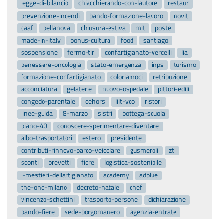
legge-di-bilancio
chiacchierando-con-lautore
restaur
prevenzione-incendi
bando-formazione-lavoro
novit
caaf
bellanova
chiusura-estiva
mit
poste
made-in-italy
bonus-cultura
food
santiago
sospensione
fermo-tir
confartigianato-vercelli
lia
benessere-oncologia
stato-emergenza
inps
turismo
formazione-confartigianato
coloriamoci
retribuzione
acconciatura
gelaterie
nuovo-ospedale
pittori-edili
congedo-parentale
dehors
lilt-vco
ristori
linee-guida
8-marzo
sistri
bottega-scuola
piano-40
conoscere-sperimentare-diventare
albo-trasportatori
estero
presidente
contributi-rinnovo-parco-veicolare
gusmeroli
ztl
sconti
brevetti
fiere
logistica-sostenibile
i-mestieri-dellartigianato
academy
adblue
the-one-milano
decreto-natale
chef
vincenzo-schettini
trasporto-persone
dichiarazione
bando-fiere
sede-borgomanero
agenzia-entrate