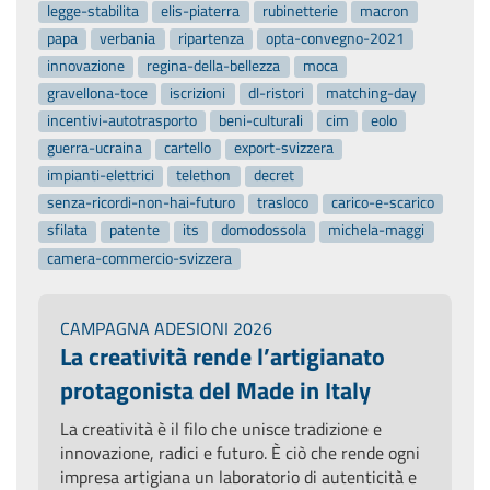
legge-stabilita
elis-piaterra
rubinetterie
macron
papa
verbania
ripartenza
opta-convegno-2021
innovazione
regina-della-bellezza
moca
gravellona-toce
iscrizioni
dl-ristori
matching-day
incentivi-autotrasporto
beni-culturali
cim
eolo
guerra-ucraina
cartello
export-svizzera
impianti-elettrici
telethon
decret
senza-ricordi-non-hai-futuro
trasloco
carico-e-scarico
sfilata
patente
its
domodossola
michela-maggi
camera-commercio-svizzera
CAMPAGNA ADESIONI 2026
La creatività rende l’artigianato
protagonista del Made in Italy
La creatività è il filo che unisce tradizione e
innovazione, radici e futuro. È ciò che rende ogni
impresa artigiana un laboratorio di autenticità e