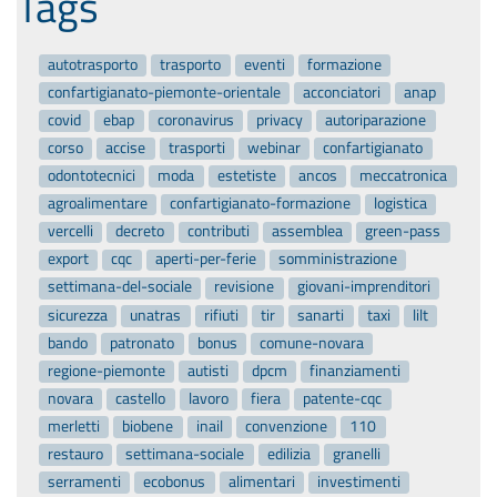
Tags
autotrasporto
trasporto
eventi
formazione
confartigianato-piemonte-orientale
acconciatori
anap
covid
ebap
coronavirus
privacy
autoriparazione
corso
accise
trasporti
webinar
confartigianato
odontotecnici
moda
estetiste
ancos
meccatronica
agroalimentare
confartigianato-formazione
logistica
vercelli
decreto
contributi
assemblea
green-pass
export
cqc
aperti-per-ferie
somministrazione
settimana-del-sociale
revisione
giovani-imprenditori
sicurezza
unatras
rifiuti
tir
sanarti
taxi
lilt
bando
patronato
bonus
comune-novara
regione-piemonte
autisti
dpcm
finanziamenti
novara
castello
lavoro
fiera
patente-cqc
merletti
biobene
inail
convenzione
110
restauro
settimana-sociale
edilizia
granelli
serramenti
ecobonus
alimentari
investimenti