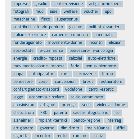
imprese
gasolio
centri-revisione
artigiano-in-fiera
fotografi
mud
siae
welfare
voucher
upo
mascherine
fisco
superbonus
contributi-a-fondo-perduto
giovani
pulitintolavanderie
italian-experience
camera-commercio
pneumatici
fondartigianato
movimento-donne
incontri
elezioni
sos-estate
e-commerce
benessere-in-oncologia
energia
credito-imposta
calzolai
auto-elettriche
movimento-donne-impresa
ferie
bonus-piemonte
inapa
autoriparatori
corsi
carrozzerie
fermo
benessere
cenpi
convenzioni
brexit
restauratore
confartigianato-trasporti
vodafone
centri-estetici
legge
economia-circolare
calcio-camminato
abusivismo
artigiani
proroga
sede
violenza-donne
diisocianati
730
patenti
cassa-integrazione
ice
alzheimer
impianti-termici
bando-regione
interreg
artigianato
governo
dimidimitri
main10ance
uffici
vignetta
incontro
rentri
camion
coccia