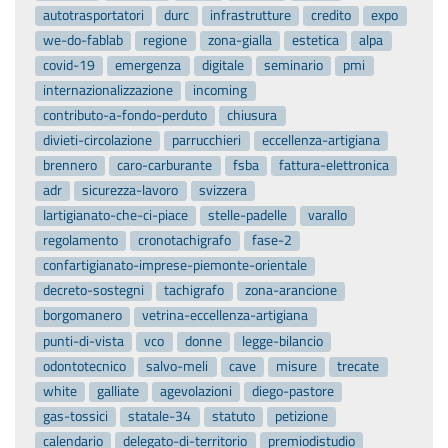
autotrasportatori
durc
infrastrutture
credito
expo
we-do-fablab
regione
zona-gialla
estetica
alpa
covid-19
emergenza
digitale
seminario
pmi
internazionalizzazione
incoming
contributo-a-fondo-perduto
chiusura
divieti-circolazione
parrucchieri
eccellenza-artigiana
brennero
caro-carburante
fsba
fattura-elettronica
adr
sicurezza-lavoro
svizzera
lartigianato-che-ci-piace
stelle-padelle
varallo
regolamento
cronotachigrafo
fase-2
confartigianato-imprese-piemonte-orientale
decreto-sostegni
tachigrafo
zona-arancione
borgomanero
vetrina-eccellenza-artigiana
punti-di-vista
vco
donne
legge-bilancio
odontotecnico
salvo-meli
cave
misure
trecate
white
galliate
agevolazioni
diego-pastore
gas-tossici
statale-34
statuto
petizione
calendario
delegato-di-territorio
premiodistudio