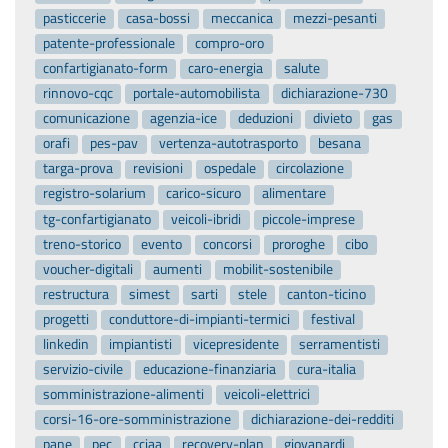
pasticcerie
casa-bossi
meccanica
mezzi-pesanti
patente-professionale
compro-oro
confartigianato-form
caro-energia
salute
rinnovo-cqc
portale-automobilista
dichiarazione-730
comunicazione
agenzia-ice
deduzioni
divieto
gas
orafi
pes-pav
vertenza-autotrasporto
besana
targa-prova
revisioni
ospedale
circolazione
registro-solarium
carico-sicuro
alimentare
tg-confartigianato
veicoli-ibridi
piccole-imprese
treno-storico
evento
concorsi
proroghe
cibo
voucher-digitali
aumenti
mobilit-sostenibile
restructura
simest
sarti
stele
canton-ticino
progetti
conduttore-di-impianti-termici
festival
linkedin
impiantisti
vicepresidente
serramentisti
servizio-civile
educazione-finanziaria
cura-italia
somministrazione-alimenti
veicoli-elettrici
corsi-16-ore-somministrazione
dichiarazione-dei-redditi
pane
pec
cciaa
recovery-plan
giovanardi