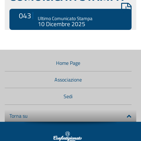
043
Ultimo Comunicato Stampa
10 Dicembre 2025
Menù
di
navigazione
Home Page
secondario:
Associazione
Sedi
Torna su