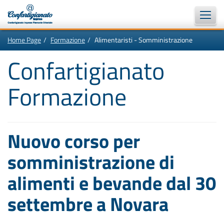
Vai
In
Home Page
Formazione
Alimentaristi - Somministrazione
al
questa
contenuto
pagina:
Motore
principale
Menù
Confartigianato
di
di
navigazione
ricerca
principale
Formazione
[1]
Ricerca
nel
sito
[2]
Contenuti
principali
Nuovo corso per
[5]
Le
ultime
somministrazione di
novità
da
Confartigianato
alimenti e bevande dal 30
[6]
settembre a Novara