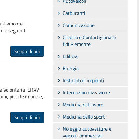
Autoveicoli
Carburanti
se Piemonte
Comunicazione
ri le seguenti
Credito e Confartigianato
fidi Piemonte
Scopri di più
Edilizia
Energia
Installatori impianti
 Volontaria  ERAV 
Internazionalizzazione
nomi, piccole imprese,
Medicina del lavoro
Medicina dello sport
Scopri di più
Noleggio autovetture e
veicoli commerciali