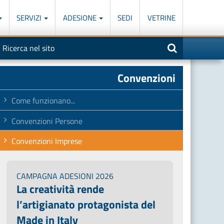
SERVIZI
ADESIONE
SEDI
VETRINE
otore
nserisci
na
i
icerca
iù
arole
Convenzioni
el
eguente
ampo
Come funzionano...
Convenzioni Persone
Convenzioni Imprese
CAMPAGNA ADESIONI 2026
La creatività rende
l’artigianato protagonista del
Made in Italy