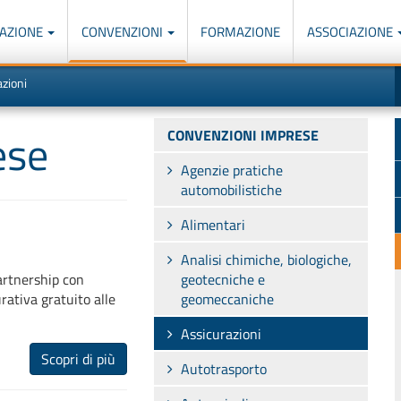
AZIONE
CONVENZIONI
FORMAZIONE
ASSOCIAZIONE
M
I
azioni
u
d
o
r
p
p
ese
CONVENZIONI IMPRESE
n
s
c
Agenzie pratiche
automobilistiche
Alimentari
Analisi chimiche, biologiche,
geotecniche e
partnership con
geomeccaniche
rativa gratuito alle
Assicurazioni
Scopri di più
Autotrasporto