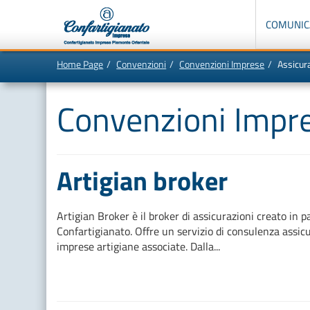
Menù
di
COMUNIC
navigazione
principale:
Home Page
Convenzioni
Convenzioni Imprese
Assicur
Vai
In
al
questa
contenuto
pagina:
Convenzioni Impr
principale
Menù
di
navigazione
principale
[1]
Ricerca
nel
Artigian broker
sito
[2]
Contenuti
principali
[5]
Artigian Broker è il broker di assicurazioni creato in 
Le
Confartigianato. Offre un servizio di consulenza assicu
ultime
novità
imprese artigiane associate. Dalla...
da
Confartigianato
[6]