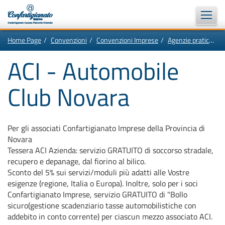
Vai
In
Home Page
Convenzioni
Convenzioni Imprese
Agenzie pratiche automobilistiche
al
questa
contenuto
pagina:
Motore
principale
Menù
ACI - Automobile
di
di
navigazione
ricerca
principale
Club Novara
[1]
Ricerca
nel
sito
[2]
Contenuti
principali
Per gli associati Confartigianato Imprese della Provincia di
[5]
Novara
Le
ultime
Tessera ACI Azienda: servizio GRATUITO di soccorso stradale,
novità
recupero e depanage, dal fiorino al bilico.
da
Confartigianato
Sconto del 5% sui servizi/moduli più adatti alle Vostre
[6]
esigenze (regione, Italia o Europa). Inoltre, solo per i soci
Confartigianato Imprese, servizio GRATUITO di "Bollo
sicuro(gestione scadenziario tasse automobilistiche con
addebito in conto corrente) per ciascun mezzo associato ACI.