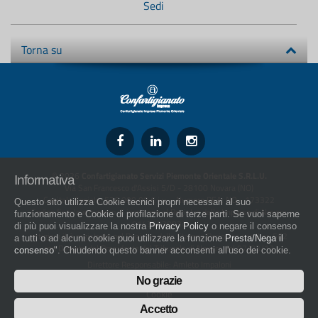
Sedi
Torna su
© 2026
Confartigianato Servizi Piemonte Orientale S.R.L.U.
Informativa
Via San Francesco d'Assisi 5/D - 28100 Novara (NO)
Capitale Sociale: 526.000,00 € i.v. - Numero REA: NO - 173322
Questo sito utilizza Cookie tecnici propri necessari al suo
Codice fiscale e numero di iscrizione al Registro delle Imprese di Novara
funzionamento e Cookie di profilazione di terze parti. Se vuoi saperne
01436930034
di più puoi visualizzare la nostra
Privacy Policy
o negare il consenso
artigiani.it è registrato nel Registro della Stampa Periodica con il nr. 562
a tutti o ad alcuni cookie puoi utilizzare la funzione
Presta/Nega il
con Decreto del Presidente del Tribunale di Novara del 07/03/13
consenso
". Chiudendo questo banner acconsenti all'uso dei cookie.
Direttore Responsabile: Amleto Impaloni
Privacy
No grazie
Cookie
Whistleblowing
Accetto