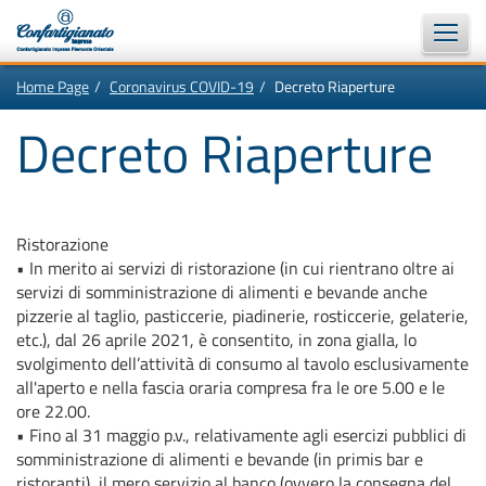
Vai
In
Home Page
Coronavirus COVID-19
Decreto Riaperture
al
questa
contenuto
pagina:
Motore
principale
Menù
Decreto Riaperture
di
di
navigazione
ricerca
principale
[1]
Ricerca
nel
sito
Ristorazione
[2]
Contenuti
•
In merito ai servizi di ristorazione (in cui rientrano oltre ai
principali
[5]
servizi di somministrazione di alimenti e bevande anche
Le
pizzerie al taglio, pasticcerie, piadinerie, rosticcerie, gelaterie,
ultime
novità
etc.), dal 26 aprile 2021, è consentito, in zona gialla, lo
da
svolgimento dell’attività di consumo al tavolo esclusivamente
Confartigianato
[6]
all'aperto e nella fascia oraria compresa fra le ore 5.00 e le
ore 22.00.
•
Fino al 31 maggio p.v., relativamente agli esercizi pubblici di
somministrazione di alimenti e bevande (in primis bar e
ristoranti), il mero servizio al banco (ovvero la consegna del