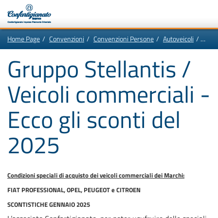
Vai
In
Home Page
Convenzioni
Convenzioni Persone
Autoveicoli
Grupp
al
questa
contenuto
pagina:
Motore
principale
Menù
Gruppo Stellantis /
di
di
navigazione
ricerca
principale
Veicoli commerciali -
[1]
Ricerca
nel
sito
Ecco gli sconti del
[2]
Contenuti
principali
[5]
2025
Le
ultime
novità
da
Confartigianato
[6]
Condizioni speciali di acquisto dei veicoli commerciali dei Marchi:
FIAT PROFESSIONAL, OPEL, PEUGEOT e CITROEN
SCONTISTICHE GENNAIO 2025