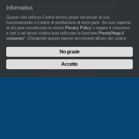
© 2026
Confartigianato Servizi Piemonte Orientale S.R.L.U.
Informativa
Via San Francesco d'Assisi 5/D - 28100 Novara (NO)
Capitale Sociale: 526.000,00 € i.v. - Numero REA: NO - 173322
Questo sito utilizza Cookie tecnici propri necessari al suo
Codice fiscale e numero di iscrizione al Registro delle Imprese di Novara
funzionamento e Cookie di profilazione di terze parti. Se vuoi saperne
01436930034
di più puoi visualizzare la nostra
Privacy Policy
o negare il consenso
artigiani.it è registrato nel Registro della Stampa Periodica con il nr. 562
a tutti o ad alcuni cookie puoi utilizzare la funzione
Presta/Nega il
con Decreto del Presidente del Tribunale di Novara del 07/03/13
consenso
". Chiudendo questo banner acconsenti all'uso dei cookie.
Direttore Responsabile: Amleto Impaloni
Privacy
No grazie
Cookie
Whistleblowing
Accetto
Manuale d'uso del logo
Policy sulla Parità di genere