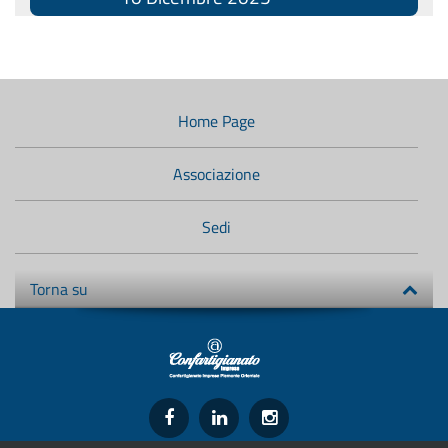
Menù
di
navigazione
Home Page
secondario:
Associazione
Sedi
Torna su