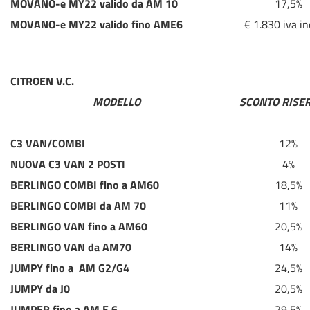
MOVANO-e MY22 valido da AM 10
17,5%
MOVANO-e MY22 valido fino AME6
€ 1.830 iva in
CITROEN V.C.
MODELLO
SCONTO RISE
C3 VAN/COMBI
12%
NUOVA C3 VAN 2 POSTI
4%
BERLINGO COMBI fino a AM60
18,5%
BERLINGO COMBI da AM 70
11%
BERLINGO VAN fino a AM60
20,5%
BERLINGO VAN da AM70
14%
JUMPY fino a AM G2/G4
24,5%
JUMPY da J0
20,5%
JUMPER fino a AM E 6
29,5%