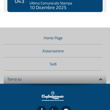
043
Ultimo Comunicato Stampa
10 Dicembre 2025
Menù
di
navigazione
Home Page
secondario:
Associazione
Sedi
Torna su