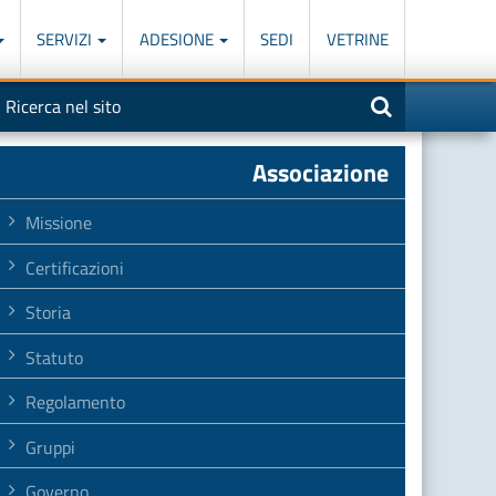
SERVIZI
ADESIONE
SEDI
VETRINE
otore
nserisci
na
i
icerca
iù
arole
Associazione
el
eguente
ampo
Missione
Certificazioni
Storia
Statuto
Regolamento
Gruppi
Governo