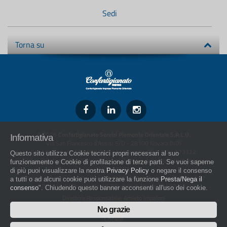
Sedi
Torna su
© 2026
Confartigianato Servizi Piemonte Orientale S.R.L.U.
Informativa
Via San Francesco d'Assisi 5/D - 28100 Novara (NO)
Capitale Sociale: 526.000,00 € i.v. - Numero REA: NO - 173322
Questo sito utilizza Cookie tecnici propri necessari al suo
Codice fiscale e numero di iscrizione al Registro delle Imprese di Novara
funzionamento e Cookie di profilazione di terze parti. Se vuoi saperne
01436930034
di più puoi visualizzare la nostra
Privacy Policy
o negare il consenso
artigiani.it è registrato nel Registro della Stampa Periodica con il nr. 562
a tutti o ad alcuni cookie puoi utilizzare la funzione
Presta/Nega il
con Decreto del Presidente del Tribunale di Novara del 07/03/13
consenso
". Chiudendo questo banner acconsenti all'uso dei cookie.
Direttore Responsabile: Amleto Impaloni
Privacy
No grazie
Cookie