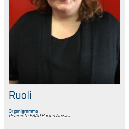
Ruoli
Organigramma
Referente EBAP Bacino Novara