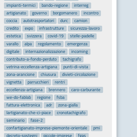
impianti-termici
bando-regione
interreg
artigianato
governo
borgomanero
incontro
coccia
autotrasportatori
durc
camion
credito
expo
infrastrutture
sicurezza-lavoro
estetica
svizzera
covid-19
stelle-padelle
varallo
alpa
regolamento
emergenza
digitale
internazionalizzazione
incoming
contributo-a-fondo-perduto
tachigrafo
vetrina-eccellenza-artigiana
punti-di-vista
zona-arancione
chiusura
divieti-circolazione
vignetta
parrucchieri
rentri
eccellenza-artigiana
brennero
caro-carburante
we-do-fablab
regione
fsba
fattura-elettronica
adr
zona-gialla
lartigianato-che-ci-piace
cronotachigrafo
seminario
fase-2
confartigianato-imprese-piemonte-orientale
pmi
decreto-sostegni
piccole-imprese
fgas