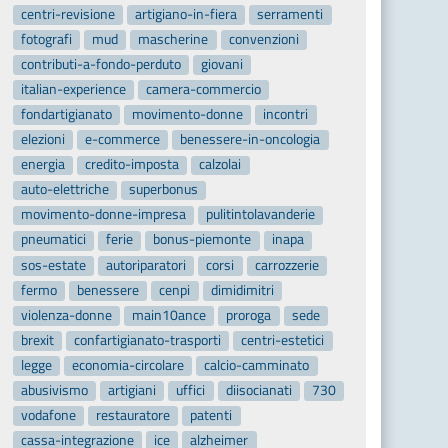
centri-revisione
artigiano-in-fiera
serramenti
fotografi
mud
mascherine
convenzioni
contributi-a-fondo-perduto
giovani
italian-experience
camera-commercio
fondartigianato
movimento-donne
incontri
elezioni
e-commerce
benessere-in-oncologia
energia
credito-imposta
calzolai
auto-elettriche
superbonus
movimento-donne-impresa
pulitintolavanderie
pneumatici
ferie
bonus-piemonte
inapa
sos-estate
autoriparatori
corsi
carrozzerie
fermo
benessere
cenpi
dimidimitri
violenza-donne
main10ance
proroga
sede
brexit
confartigianato-trasporti
centri-estetici
legge
economia-circolare
calcio-camminato
abusivismo
artigiani
uffici
diisocianati
730
vodafone
restauratore
patenti
cassa-integrazione
ice
alzheimer