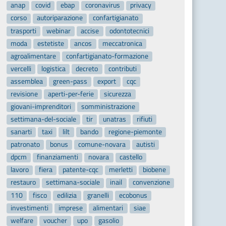
anap
covid
ebap
coronavirus
privacy
corso
autoriparazione
confartigianato
trasporti
webinar
accise
odontotecnici
moda
estetiste
ancos
meccatronica
agroalimentare
confartigianato-formazione
vercelli
logistica
decreto
contributi
assemblea
green-pass
export
cqc
revisione
aperti-per-ferie
sicurezza
giovani-imprenditori
somministrazione
settimana-del-sociale
tir
unatras
rifiuti
sanarti
taxi
lilt
bando
regione-piemonte
patronato
bonus
comune-novara
autisti
dpcm
finanziamenti
novara
castello
lavoro
fiera
patente-cqc
merletti
biobene
restauro
settimana-sociale
inail
convenzione
110
fisco
edilizia
granelli
ecobonus
investimenti
imprese
alimentari
siae
welfare
voucher
upo
gasolio