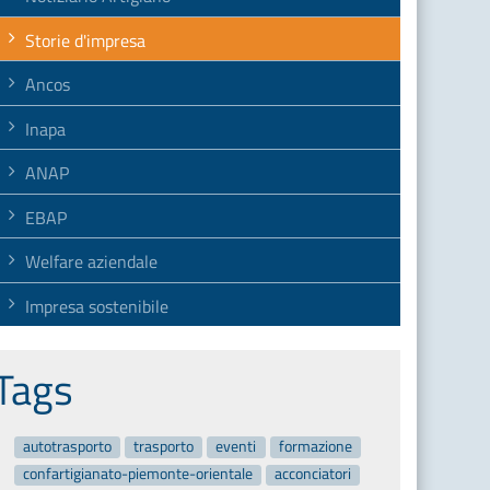
Storie d'impresa
Ancos
Inapa
ANAP
EBAP
Welfare aziendale
Impresa sostenibile
Tags
autotrasporto
trasporto
eventi
formazione
confartigianato-piemonte-orientale
acconciatori