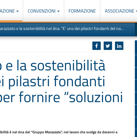
AZIONE
CONVENZIONI
FORMAZIONE
ASSOCIAZIONE
M
I
 e la sostenibilità nel dna: “E' uno dei pilastri fondanti del nostro lavoro per fornire “soluzioni per il pianeta”"
u
d
o
r
p
p
n
s
c
 la sostenibilità
i pilastri fondanti
er fornire “soluzioni
ibilità è nel dna del “Gruppo Marazzato”, nel lavoro che svolge da decenni e