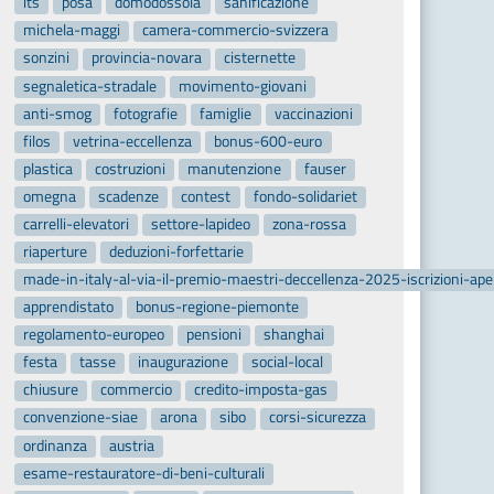
its
posa
domodossola
sanificazione
michela-maggi
camera-commercio-svizzera
sonzini
provincia-novara
cisternette
segnaletica-stradale
movimento-giovani
anti-smog
fotografie
famiglie
vaccinazioni
filos
vetrina-eccellenza
bonus-600-euro
plastica
costruzioni
manutenzione
fauser
omegna
scadenze
contest
fondo-solidariet
carrelli-elevatori
settore-lapideo
zona-rossa
riaperture
deduzioni-forfettarie
made-in-italy-al-via-il-premio-maestri-deccellenza-2025-iscrizioni-ap
apprendistato
bonus-regione-piemonte
regolamento-europeo
pensioni
shanghai
festa
tasse
inaugurazione
social-local
chiusure
commercio
credito-imposta-gas
convenzione-siae
arona
sibo
corsi-sicurezza
ordinanza
austria
esame-restauratore-di-beni-culturali