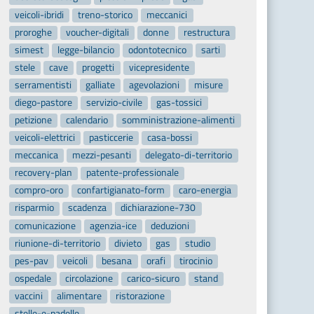
veicoli-ibridi
treno-storico
meccanici
proroghe
voucher-digitali
donne
restructura
simest
legge-bilancio
odontotecnico
sarti
stele
cave
progetti
vicepresidente
serramentisti
galliate
agevolazioni
misure
diego-pastore
servizio-civile
gas-tossici
petizione
calendario
somministrazione-alimenti
veicoli-elettrici
pasticcerie
casa-bossi
meccanica
mezzi-pesanti
delegato-di-territorio
recovery-plan
patente-professionale
compro-oro
confartigianato-form
caro-energia
risparmio
scadenza
dichiarazione-730
comunicazione
agenzia-ice
deduzioni
riunione-di-territorio
divieto
gas
studio
pes-pav
veicoli
besana
orafi
tirocinio
ospedale
circolazione
carico-sicuro
stand
vaccini
alimentare
ristorazione
stelle-e-padelle