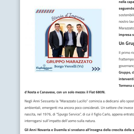
nella cap
seguendo i
sostenibil
nostro lav
Marazzato
impresa s
Un Gru
Il primo r
frattempo 
governanc
Gruppo, c
interventi
Tormena ch
d’Aosta e Canavese, con un solo mezzo: il Fiat 680N.
Negli Anni Sessanta la “Marazzato Lucillo” comincia a dedicarsi allo sposta
ambientali, emergenti ma ancora poco considerati. Un settore che invece c
nascita, nel 1976, di “Spurgo Service”, di cui il figlio Carlo, appena entrat
interrogarsi sull’impatto dell’uomo sulla natura.
Gli Anni Novanta e Duemila si snodano all’insegna della crescita della s