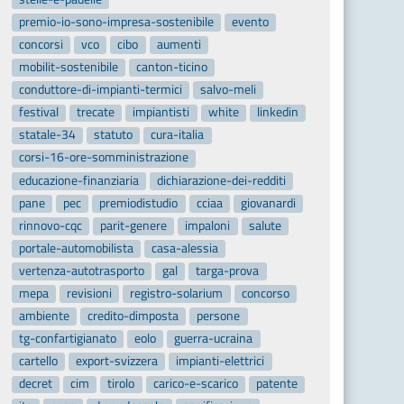
premio-io-sono-impresa-sostenibile
evento
concorsi
vco
cibo
aumenti
mobilit-sostenibile
canton-ticino
conduttore-di-impianti-termici
salvo-meli
festival
trecate
impiantisti
white
linkedin
statale-34
statuto
cura-italia
corsi-16-ore-somministrazione
educazione-finanziaria
dichiarazione-dei-redditi
pane
pec
premiodistudio
cciaa
giovanardi
rinnovo-cqc
parit-genere
impaloni
salute
portale-automobilista
casa-alessia
vertenza-autotrasporto
gal
targa-prova
mepa
revisioni
registro-solarium
concorso
ambiente
credito-dimposta
persone
tg-confartigianato
eolo
guerra-ucraina
cartello
export-svizzera
impianti-elettrici
decret
cim
tirolo
carico-e-scarico
patente