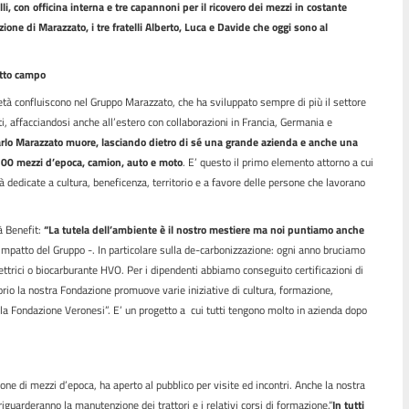
i, con officina interna e tre capannoni per il ricovero dei mezzi in costante
zione di Marazzato, i tre fratelli Alberto, Luca e Davide che oggi sono al
tutto campo
età confluiscono nel Gruppo Marazzato, che ha sviluppato sempre di più il settore
ti, affacciandosi anche all’estero con collaborazioni in Francia, Germania e
 Carlo Marazzato muore, lasciando dietro di sé una grande azienda e anche una
300 mezzi d’epoca, camion, auto e moto
. E’ questo il primo elemento attorno a cui
dedicate a cultura, beneficenza, territorio e a favore delle persone che lavorano
à Benefit:
“La tutela dell’ambiente è il nostro mestiere ma noi puntiamo anche
’Impatto del Gruppo -. In particolare sulla de-carbonizzazione: ogni anno bruciamo
ettrici o biocarburante HVO. Per i dipendenti abbiamo conseguito certificazioni di
orio la nostra Fondazione promuove varie iniziative di cultura, formazione,
della Fondazione Veronesi”. E’ un progetto a cui tutti tengono molto in azienda dopo
one di mezzi d’epoca, ha aperto al pubblico per visite ed incontri. Anche la nostra
guarderanno la manutenzione dei trattori e i relativi corsi di formazione.“
In tutti