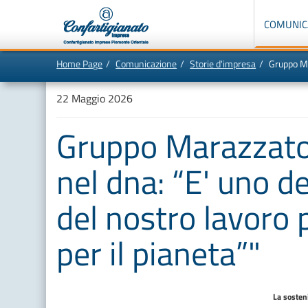
Menù
di
COMUNIC
navigazione
principale:
Home Page
Comunicazione
Storie d'impresa
Gruppo Marazzato
Vai
In
al
questa
contenuto
pagina:
22 Maggio 2026
principale
Menù
di
navigazione
Gruppo Marazzato e
principale
[1]
Ricerca
nel
nel dna: “E' uno de
sito
[2]
Contenuti
del nostro lavoro p
principali
[5]
Le
ultime
per il pianeta”"
novità
da
Confartigianato
[6]
La sosten