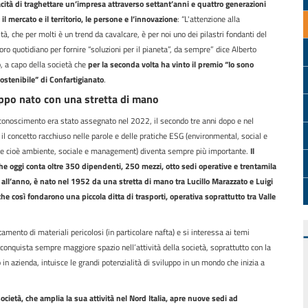
acità di traghettare un’impresa attraverso settant’anni e quattro generazioni
l mercato e il territorio, le persone e l’innovazione
: “L'attenzione alla
ità, che per molti è un trend da cavalcare, è per noi uno dei pilastri fondanti del
oro quotidiano per fornire “soluzioni per il pianeta”, da sempre” dice Alberto
, a capo della società che
per la seconda volta ha vinto il premio “Io sono
ostenibile” di Confartigianato
.
ppo nato con una stretta di mano
iconoscimento era stato assegnato nel 2022, il secondo tre anni dopo e nel
il concetto racchiuso nelle parole e delle pratiche ESG (environmental, social e
e cioè ambiente, sociale e management) diventa sempre più importante.
Il
he oggi conta oltre 350 dipendenti, 250 mezzi, otto sedi operative e trentamila
 all’anno, è nato nel 1952 da una stretta di mano tra Lucillo Marazzato e Luigi
e così fondarono una piccola ditta di trasporti, operativa soprattutto tra Valle
mento di materiali pericolosi (in particolare nafta) e si interessa ai temi
onquista sempre maggiore spazio nell’attività della società, soprattutto con la
o in azienda, intuisce le grandi potenzialità di sviluppo in un mondo che inizia a
ocietà, che amplia la sua attività nel Nord Italia, apre nuove sedi ad