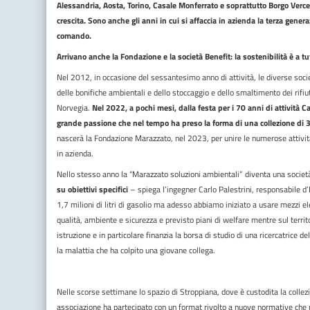
Alessandria, Aosta, Torino, Casale Monferrato e soprattutto Borgo Vercell
crescita. Sono anche gli anni in cui si affaccia in azienda la terza genera
comando.
Arrivano anche la Fondazione e la società Benefit: la sostenibilità è a 
Nel 2012, in occasione del sessantesimo anno di attività, le diverse soci
delle bonifiche ambientali e dello stoccaggio e dello smaltimento dei rifiu
Norvegia.
Nel 2022, a pochi mesi, dalla festa per i 70 anni di attività
grande passione che nel tempo ha preso la forma di una collezione di 
nascerà la Fondazione Marazzato, nel 2023, per unire le numerose attività 
in azienda.
Nello stesso anno la “Marazzato soluzioni ambientali” diventa una societ
su obiettivi specifici
– spiega l’ingegner Carlo Palestrini, responsabile d
1,7 milioni di litri di gasolio ma adesso abbiamo iniziato a usare mezzi el
qualità, ambiente e sicurezza e previsto piani di welfare mentre sul territ
istruzione e in particolare finanzia la borsa di studio di una ricercatrice 
la malattia che ha colpito una giovane collega.
Nelle scorse settimane lo spazio di Stroppiana, dove è custodita la collezi
associazione ha partecipato con un format rivolto a nuove normative che ri