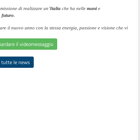
missione di realizzare un’
Italia
che ha nelle
mani
e
 futuro
.
ntare il nuovo anno con la stessa energia, passione e visione che vi
uardare il videomessaggio
 tutte le news