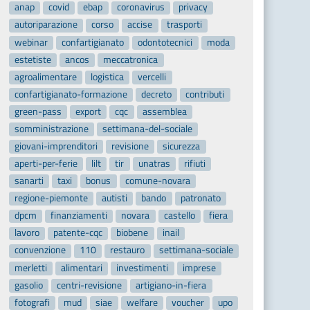
anap
covid
ebap
coronavirus
privacy
autoriparazione
corso
accise
trasporti
webinar
confartigianato
odontotecnici
moda
estetiste
ancos
meccatronica
agroalimentare
logistica
vercelli
confartigianato-formazione
decreto
contributi
green-pass
export
cqc
assemblea
somministrazione
settimana-del-sociale
giovani-imprenditori
revisione
sicurezza
aperti-per-ferie
lilt
tir
unatras
rifiuti
sanarti
taxi
bonus
comune-novara
regione-piemonte
autisti
bando
patronato
dpcm
finanziamenti
novara
castello
fiera
lavoro
patente-cqc
biobene
inail
convenzione
110
restauro
settimana-sociale
merletti
alimentari
investimenti
imprese
gasolio
centri-revisione
artigiano-in-fiera
fotografi
mud
siae
welfare
voucher
upo