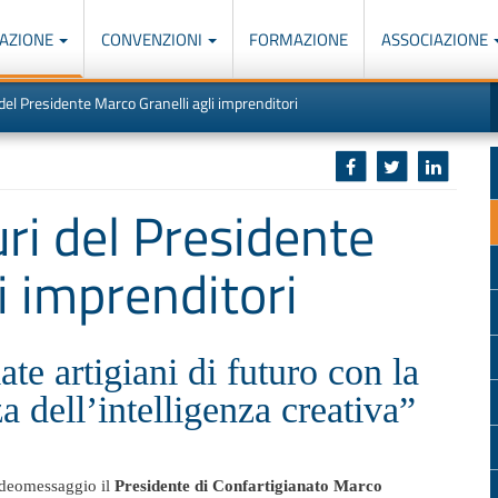
AZIONE
CONVENZIONI
FORMAZIONE
ASSOCIAZIONE
M
I
del Presidente Marco Granelli agli imprenditori
u
d
o
r
p
p
n
s
c
ri del Presidente
i imprenditori
ate artigiani di futuro con la
za dell’intelligenza creativa”
ideomessaggio il
Presidente di Confartigianato Marco