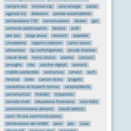
compro-oro
rinnovo-cqc
caro-energia
salute
agenzia-ice
deduzioni
portale-automobilista
dichiarazione-730
comunicazione
divieto
gas
vertenza-autotrasporto
besana
orafi
pes-pav
targa-prova
revisioni
ospedale
circolazione
registro-solarium
carico-sicuro
alimentare
tg-confartigianato
piccole-imprese
veicoli-ibridi
treno-storico
evento
concorsi
proroghe
cibo
voucher-digitali
aumenti
mobilit-sostenibile
restructura
simest
sarti
festival
stele
canton-ticino
progetti
conduttore-di-impianti-termici
vicepresidente
serramentisti
linkedin
impiantisti
servizio-civile
educazione-finanziaria
cura-italia
somministrazione-alimenti
veicoli-elettrici
corsi-16-ore-somministrazione
dichiarazione-dei-redditi
pane
pec
cciaa
giovanardi
recovery-plan
risparmio