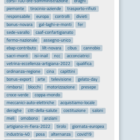
corsi-100-ore-somministrazione
draghi
piemonte
tirocinio-aziende
trasporto-rifiuti
responsabile
europa
controlli
divieti
bonus-novara
gal-laghi-e-monti
fer
sede-varallo
caaf-confartigianato
fermo-nazionale
assegno-unico
ebap-contributo
lilt-novara
cibus
cannobio
sacri-monti
isi-inail
ncc
acconciatrici
vetrina-eccellenza-artigiana-2022
qualifica
ordinanza-regione
cina
capittini
bonus-export
arte
televisione
gelato-day
rimborsi
blocchi
motorizzazione
presepe
croce-verde
coppa-mondo
meccanici-auto-elettriche
acquistiamo-locale
deroghe
citt-della-salute
costituzione
saloni
meli
omobono
anziani
artigiano-in-fiera-2022
tirolo
giornata-europea
industria-40
posa
alternanza
covid19