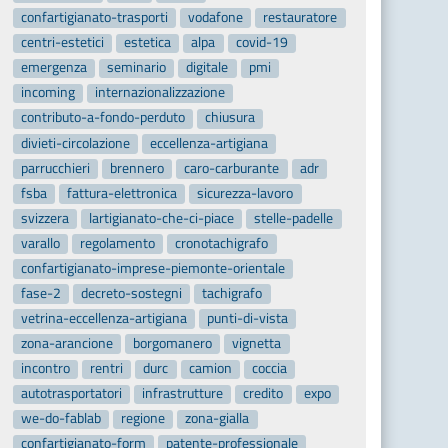
confartigianato-trasporti
vodafone
restauratore
centri-estetici
estetica
alpa
covid-19
emergenza
seminario
digitale
pmi
incoming
internazionalizzazione
contributo-a-fondo-perduto
chiusura
divieti-circolazione
eccellenza-artigiana
parrucchieri
brennero
caro-carburante
adr
fsba
fattura-elettronica
sicurezza-lavoro
svizzera
lartigianato-che-ci-piace
stelle-padelle
varallo
regolamento
cronotachigrafo
confartigianato-imprese-piemonte-orientale
fase-2
decreto-sostegni
tachigrafo
vetrina-eccellenza-artigiana
punti-di-vista
zona-arancione
borgomanero
vignetta
incontro
rentri
durc
camion
coccia
autotrasportatori
infrastrutture
credito
expo
we-do-fablab
regione
zona-gialla
confartigianato-form
patente-professionale