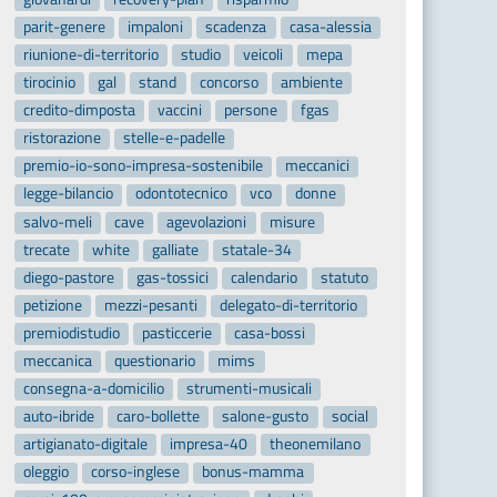
parit-genere
impaloni
scadenza
casa-alessia
riunione-di-territorio
studio
veicoli
mepa
tirocinio
gal
stand
concorso
ambiente
credito-dimposta
vaccini
persone
fgas
ristorazione
stelle-e-padelle
premio-io-sono-impresa-sostenibile
meccanici
legge-bilancio
odontotecnico
vco
donne
salvo-meli
cave
agevolazioni
misure
trecate
white
galliate
statale-34
diego-pastore
gas-tossici
calendario
statuto
petizione
mezzi-pesanti
delegato-di-territorio
premiodistudio
pasticcerie
casa-bossi
meccanica
questionario
mims
consegna-a-domicilio
strumenti-musicali
auto-ibride
caro-bollette
salone-gusto
social
artigianato-digitale
impresa-40
theonemilano
oleggio
corso-inglese
bonus-mamma