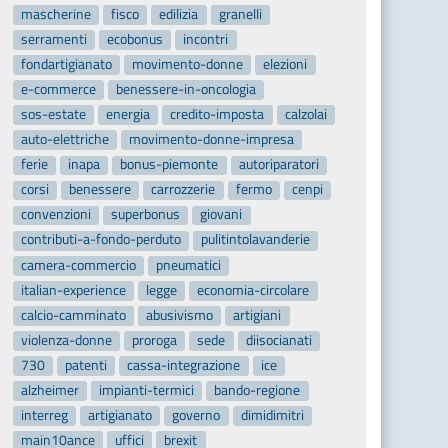
mascherine
fisco
edilizia
granelli
serramenti
ecobonus
incontri
fondartigianato
movimento-donne
elezioni
e-commerce
benessere-in-oncologia
sos-estate
energia
credito-imposta
calzolai
auto-elettriche
movimento-donne-impresa
ferie
inapa
bonus-piemonte
autoriparatori
corsi
benessere
carrozzerie
fermo
cenpi
convenzioni
superbonus
giovani
contributi-a-fondo-perduto
pulitintolavanderie
camera-commercio
pneumatici
italian-experience
legge
economia-circolare
calcio-camminato
abusivismo
artigiani
violenza-donne
proroga
sede
diisocianati
730
patenti
cassa-integrazione
ice
alzheimer
impianti-termici
bando-regione
interreg
artigianato
governo
dimidimitri
main10ance
uffici
brexit