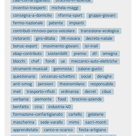
caaf-confartigianato
tirocinio-in-azienda
incentivi-trasporti
michela-maggi
consegna-a-domicilio
riforma-sport
gruppo-giovani
fermo-nazionale
patente
impianti
contributi-rinnovo-parco-veicolare
transizione-ecologica
ristoranti
giro-ditalia
lilt-novara
decreto-natale
bonus-export
movimento-giovani
isi-inail
ebap-contributo
sostenibilit
premio
ztl
omegna
blocchi
chef
fondi
ue
meccanici-auto-elettriche
strumenti-musicali
gommista
salone-gusto
questionario
vincenzo-schettini
social
deroghe
anti-smog
pensioni
theonemilano
responsabile
meli
trasporto-rifiuti
ordinanza
decret
cibus
verbania
piemonte
food
tirocinio-aziende
benfatto
cina
industria-40
formazione-confartigianato
cartello
gelaterie
mascherina
sede-varallo
mims
sacri-monti
apprendistato
carico-e-scarico
festa-artigiano