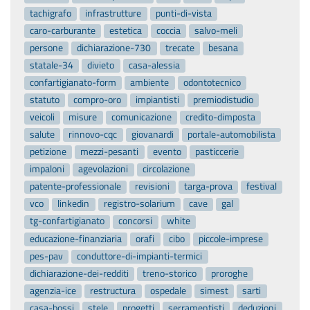
tachigrafo
infrastrutture
punti-di-vista
caro-carburante
estetica
coccia
salvo-meli
persone
dichiarazione-730
trecate
besana
statale-34
divieto
casa-alessia
confartigianato-form
ambiente
odontotecnico
statuto
compro-oro
impiantisti
premiodistudio
veicoli
misure
comunicazione
credito-dimposta
salute
rinnovo-cqc
giovanardi
portale-automobilista
petizione
mezzi-pesanti
evento
pasticcerie
impaloni
agevolazioni
circolazione
patente-professionale
revisioni
targa-prova
festival
vco
linkedin
registro-solarium
cave
gal
tg-confartigianato
concorsi
white
educazione-finanziaria
orafi
cibo
piccole-imprese
pes-pav
conduttore-di-impianti-termici
dichiarazione-dei-redditi
treno-storico
proroghe
agenzia-ice
restructura
ospedale
simest
sarti
casa-bossi
stele
progetti
serramentisti
deduzioni