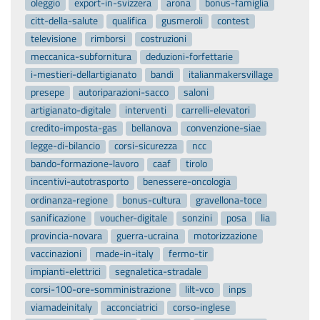
oleggio
export-in-svizzera
arona
bonus-famiglia
citt-della-salute
qualifica
gusmeroli
contest
televisione
rimborsi
costruzioni
meccanica-subfornitura
deduzioni-forfettarie
i-mestieri-dellartigianato
bandi
italianmakersvillage
presepe
autoriparazioni-sacco
saloni
artigianato-digitale
interventi
carrelli-elevatori
credito-imposta-gas
bellanova
convenzione-siae
legge-di-bilancio
corsi-sicurezza
ncc
bando-formazione-lavoro
caaf
tirolo
incentivi-autotrasporto
benessere-oncologia
ordinanza-regione
bonus-cultura
gravellona-toce
sanificazione
voucher-digitale
sonzini
posa
lia
provincia-novara
guerra-ucraina
motorizzazione
vaccinazioni
made-in-italy
fermo-tir
impianti-elettrici
segnaletica-stradale
corsi-100-ore-somministrazione
lilt-vco
inps
viamadeinitaly
acconciatrici
corso-inglese