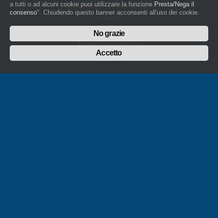
a tutti o ad alcuni cookie puoi utilizzare la funzione
Presta/Nega il
Direttore Responsabile: Amleto Impaloni
consenso
". Chiudendo questo banner acconsenti all'uso dei cookie.
Privacy
Cookie
No grazie
Whistleblowing
Manuale d'uso del logo
Policy sulla Parità di genere
Accetto