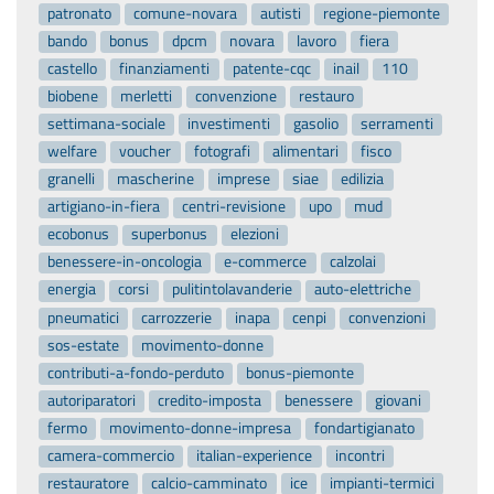
patronato
comune-novara
autisti
regione-piemonte
bando
bonus
dpcm
novara
lavoro
fiera
castello
finanziamenti
patente-cqc
inail
110
biobene
merletti
convenzione
restauro
settimana-sociale
investimenti
gasolio
serramenti
welfare
voucher
fotografi
alimentari
fisco
granelli
mascherine
imprese
siae
edilizia
artigiano-in-fiera
centri-revisione
upo
mud
ecobonus
superbonus
elezioni
benessere-in-oncologia
e-commerce
calzolai
energia
corsi
pulitintolavanderie
auto-elettriche
pneumatici
carrozzerie
inapa
cenpi
convenzioni
sos-estate
movimento-donne
contributi-a-fondo-perduto
bonus-piemonte
autoriparatori
credito-imposta
benessere
giovani
fermo
movimento-donne-impresa
fondartigianato
camera-commercio
italian-experience
incontri
restauratore
calcio-camminato
ice
impianti-termici