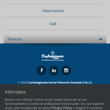
Associazione
Sedi
Torna su
© 2026
Confartigianato Servizi Piemonte Orientale S.R.L.U.
Via San Francesco d'Assisi 5/D - 28100 Novara (NO)
Capitale Sociale: 526.000,00 € i.v. - Numero REA: NO - 173322
Informativa
Codice fiscale e numero di iscrizione al Registro delle Imprese di Novara
01436930034
Questo sito utilizza Cookie tecnici propri necessari al suo
artigiani.it è registrato nel Registro della Stampa Periodica con il nr. 562
funzionamento e Cookie di profilazione di terze parti. Se vuoi saperne
con Decreto del Presidente del Tribunale di Novara del 07/03/13
di più puoi visualizzare la nostra
Privacy Policy
o negare il consenso