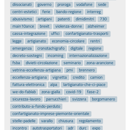
diisocianati
governo
proroga
vodafone
sede
centri-estetici
ferie
bando-regione
interreg
abusivismo
artigiani
patenti
dimidimitri
730
main10ance
brexit
violenza-donne
alzheimer
cassa-integrazione
uffici
confartigianato-trasporti
legge
artigianato
economia-circolare
rentri
emergenza
cronotachigrafo
digitale
regione
decreto-sostegni
incoming
internazionalizzazione
fsba
divieti-circolazione
seminario
zona-arancione
vetrina-eccellenza-artigiana
pmi
brennero
eccellenza-artigiana
vignetta
credito
camion
fattura-elettronica
alpa
lartigianato-che-ci-piace
we-do-fablab
zona-gialla
covid-19
fase-2
sicurezza-lavoro
parrucchieri
svizzera
borgomanero
contributo-a-fondo-perduto
confartigianato-imprese-piemonte-orientale
stelle-padelle
varallo
chiusura
regolamento
incontro
autotrasportatori
adr
durc
expo