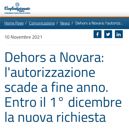
Vai
In
Home Page
Comunicazione
News
Dehors a Novara: l'autorizzazione scade a fine anno. Entro il 1° dicembre la nuova richiesta
al
questa
contenuto
pagina:
Motore
principale
Menù
di
10 Novembre 2021
di
navigazione
ricerca
principale
[1]
Dehors a Novara:
Ricerca
nel
sito
l'autorizzazione
[2]
Contenuti
principali
[5]
scade a fine anno.
Le
ultime
novità
da
Entro il 1° dicembre
Confartigianato
[6]
la nuova richiesta