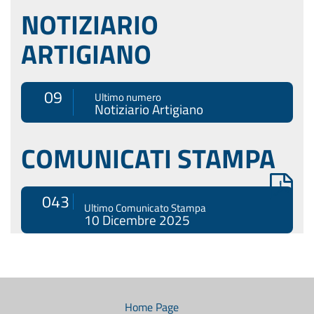
NOTIZIARIO
ARTIGIANO
09
Ultimo numero
Notiziario Artigiano
COMUNICATI STAMPA
043
Ultimo Comunicato Stampa
10 Dicembre 2025
Menù
di
navigazione
Home Page
secondario: