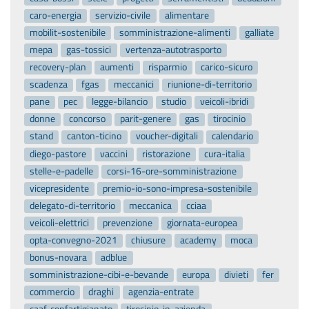
caro-energia
servizio-civile
alimentare
mobilit-sostenibile
somministrazione-alimenti
galliate
mepa
gas-tossici
vertenza-autotrasporto
recovery-plan
aumenti
risparmio
carico-sicuro
scadenza
fgas
meccanici
riunione-di-territorio
pane
pec
legge-bilancio
studio
veicoli-ibridi
donne
concorso
parit-genere
gas
tirocinio
stand
canton-ticino
voucher-digitali
calendario
diego-pastore
vaccini
ristorazione
cura-italia
stelle-e-padelle
corsi-16-ore-somministrazione
vicepresidente
premio-io-sono-impresa-sostenibile
delegato-di-territorio
meccanica
cciaa
veicoli-elettrici
prevenzione
giornata-europea
opta-convegno-2021
chiusure
academy
moca
bonus-novara
adblue
somministrazione-cibi-e-bevande
europa
divieti
fer
commercio
draghi
agenzia-entrate