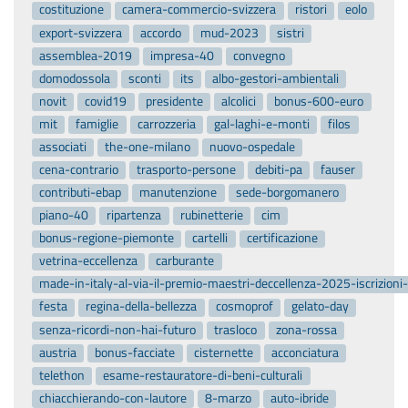
costituzione
camera-commercio-svizzera
ristori
eolo
export-svizzera
accordo
mud-2023
sistri
assemblea-2019
impresa-40
convegno
domodossola
sconti
its
albo-gestori-ambientali
novit
covid19
presidente
alcolici
bonus-600-euro
mit
famiglie
carrozzeria
gal-laghi-e-monti
filos
associati
the-one-milano
nuovo-ospedale
cena-contrario
trasporto-persone
debiti-pa
fauser
contributi-ebap
manutenzione
sede-borgomanero
piano-40
ripartenza
rubinetterie
cim
bonus-regione-piemonte
cartelli
certificazione
vetrina-eccellenza
carburante
made-in-italy-al-via-il-premio-maestri-deccellenza-2025-iscrizion
festa
regina-della-bellezza
cosmoprof
gelato-day
senza-ricordi-non-hai-futuro
trasloco
zona-rossa
austria
bonus-facciate
cisternette
acconciatura
telethon
esame-restauratore-di-beni-culturali
chiacchierando-con-lautore
8-marzo
auto-ibride