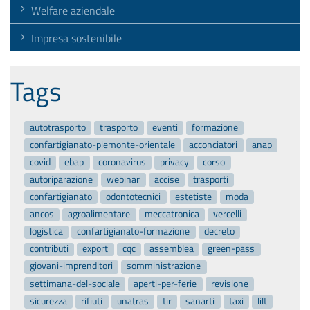
Welfare aziendale
Impresa sostenibile
Tags
autotrasporto
trasporto
eventi
formazione
confartigianato-piemonte-orientale
acconciatori
anap
covid
ebap
coronavirus
privacy
corso
autoriparazione
webinar
accise
trasporti
confartigianato
odontotecnici
estetiste
moda
ancos
agroalimentare
meccatronica
vercelli
logistica
confartigianato-formazione
decreto
contributi
export
cqc
assemblea
green-pass
giovani-imprenditori
somministrazione
settimana-del-sociale
aperti-per-ferie
revisione
sicurezza
rifiuti
unatras
tir
sanarti
taxi
lilt