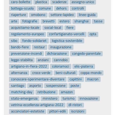
caro-bollette
plastica
scadenze
assegno-unico
bottega-scuola
comune
dehors
controlli
riaperture
omobono
settore-lapideo
linee-guida
arte
fotografie
brevetti
estero
shanghai
tasse
acquistiamo-locale
social-local
fiere
regolamento-europeo
confartigianato-vercelli
opta
sibo
fondo-solidariet
logistica-sostenibile
bando-fiere
restaur
inaugurazione
prevenzione-incendi
dichiarazione
congedo-parentale
legge-stabilita
anziani
cannobio
artigiano-in-fiera-2022
coloriamoci
elis-piaterra
alternanza
croce-verde
beni-culturali
coppa-mondo
conoscere-sperimentare-diventare
capittini
macron
santiago
asporto
sospensione
poste
matching-day
retribuzione
amazon
stato-emergenza
ministero
turismo
innovazione
vetrina-eccellenza-artigiana-2022
dl-ristori
acconciatori-estetiste
pittori-edili
iscrizioni