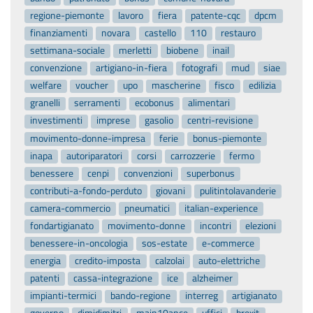
regione-piemonte
lavoro
fiera
patente-cqc
dpcm
finanziamenti
novara
castello
110
restauro
settimana-sociale
merletti
biobene
inail
convenzione
artigiano-in-fiera
fotografi
mud
siae
welfare
voucher
upo
mascherine
fisco
edilizia
granelli
serramenti
ecobonus
alimentari
investimenti
imprese
gasolio
centri-revisione
movimento-donne-impresa
ferie
bonus-piemonte
inapa
autoriparatori
corsi
carrozzerie
fermo
benessere
cenpi
convenzioni
superbonus
contributi-a-fondo-perduto
giovani
pulitintolavanderie
camera-commercio
pneumatici
italian-experience
fondartigianato
movimento-donne
incontri
elezioni
benessere-in-oncologia
sos-estate
e-commerce
energia
credito-imposta
calzolai
auto-elettriche
patenti
cassa-integrazione
ice
alzheimer
impianti-termici
bando-regione
interreg
artigianato