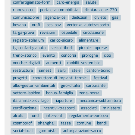
confartigianato-form
caro-energia
salute
rinnovo-cqc
portale-automobilista
dichiarazione-730
comunicazione
agenzia-ice
deduzioni
divieto
gas
besana
orafi
pes-pav
vertenza-autotrasporto
targa-prova
revisioni
ospedale
circolazione
registro-solarium
carico-sicuro
alimentare
tg-confartigianato
veicoli-ibridi
piccole-imprese
treno-storico
evento
concorsi
proroghe
cibo
voucher-digitali
aumenti
mobilit-sostenibile
restructura
simest
sarti
stele
canton-ticino
progetti
conduttore-di-impianti-termici
festival
albo-gestori-ambientali
giro-ditalia
carburante
settore-lapideo
bonus-famiglia
zona-rossa
italianmakersvillage
riaperture
meccanica-subfornitura
certificazione
incentivi-trasporti
associati
ministero
alcolici
fondi
interventi
regolamento-europeo
cosmoprof
shanghai
tasse
comune
bandi
social-local
gommista
autoriparazioni-sacco