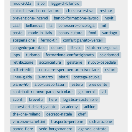
mud-2023
sibo
legge-di-bilancio
chiacchierando-con-lautore
chiusura-estiva
restaur
prevenzione-incendi
bando-formazione-lavoro
novit
caaf
bellanova
lia
benessere-oncologia
mit
poste
made-in-italy
bonus-cultura
food
santiago
sospensione
fermo-tir
confartigianato-vercelli
congedo-parentale
dehors
lilt-vco
stato-emergenza
inps
turismo
formazione-confartigianato
coloriamoci
retribuzione
acconciatura
gelaterie
nuovo-ospedale
pittori-edili
conoscere-sperimentare-diventare
ristori
linee-guida
8-marzo
sistri
bottega-scuola
piano-40
albo-trasportatori
estero
presidente
contributi-rinnovo-parco-veicolare
gusmeroli
ztl
sconti
brevetti
fiere
logistica-sostenibile
i-mestieri-dellartigianato
academy
adblue
the-one-milano
decreto-natale
chef
vincenzo-schettini
trasporto-persone
dichiarazione
bando-fiere
sede-borgomanero
agenzia-entrate