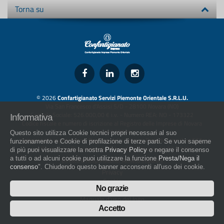
Torna su
© 2026
Confartigianato Servizi Piemonte Orientale S.R.L.U.
Via San Francesco d'Assisi 5/D - 28100 Novara (NO)
Capitale Sociale: 526.000,00 € i.v. - Numero REA: NO - 173322
Informativa
Codice fiscale e numero di iscrizione al Registro delle Imprese di Novara
01436930034
Questo sito utilizza Cookie tecnici propri necessari al suo
artigiani.it è registrato nel Registro della Stampa Periodica con il nr. 562
funzionamento e Cookie di profilazione di terze parti. Se vuoi saperne
con Decreto del Presidente del Tribunale di Novara del 07/03/13
di più puoi visualizzare la nostra
Privacy Policy
o negare il consenso
a tutti o ad alcuni cookie puoi utilizzare la funzione
Presta/Nega il
Direttore Responsabile: Amleto Impaloni
consenso
". Chiudendo questo banner acconsenti all'uso dei cookie.
Privacy
Cookie
No grazie
Whistleblowing
Manuale d'uso del logo
Policy sulla Parità di genere
Accetto