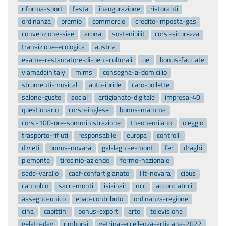
riforma-sport
festa
inaugurazione
ristoranti
ordinanza
premio
commercio
credito-imposta-gas
convenzione-siae
arona
sostenibilit
corsi-sicurezza
transizione-ecologica
austria
esame-restauratore-di-beni-culturali
ue
bonus-facciate
viamadeinitaly
mims
consegna-a-domicilio
strumenti-musicali
auto-ibride
caro-bollette
salone-gusto
social
artigianato-digitale
impresa-40
questionario
corso-inglese
bonus-mamma
corsi-100-ore-somministrazione
theonemilano
oleggio
trasporto-rifiuti
responsabile
europa
controlli
divieti
bonus-novara
gal-laghi-e-monti
fer
draghi
piemonte
tirocinio-aziende
fermo-nazionale
sede-varallo
caaf-confartigianato
lilt-novara
cibus
cannobio
sacri-monti
isi-inail
ncc
acconciatrici
assegno-unico
ebap-contributo
ordinanza-regione
cina
capittini
bonus-export
arte
televisione
gelato-day
rimborsi
vetrina-eccellenza-artigiana-2022