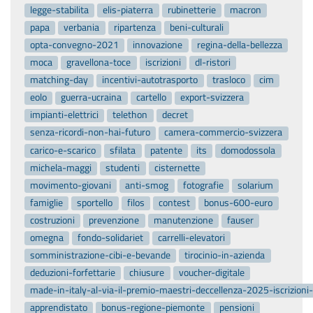
legge-stabilita
elis-piaterra
rubinetterie
macron
papa
verbania
ripartenza
beni-culturali
opta-convegno-2021
innovazione
regina-della-bellezza
moca
gravellona-toce
iscrizioni
dl-ristori
matching-day
incentivi-autotrasporto
trasloco
cim
eolo
guerra-ucraina
cartello
export-svizzera
impianti-elettrici
telethon
decret
senza-ricordi-non-hai-futuro
camera-commercio-svizzera
carico-e-scarico
sfilata
patente
its
domodossola
michela-maggi
studenti
cisternette
movimento-giovani
anti-smog
fotografie
solarium
famiglie
sportello
filos
contest
bonus-600-euro
costruzioni
prevenzione
manutenzione
fauser
omegna
fondo-solidariet
carrelli-elevatori
somministrazione-cibi-e-bevande
tirocinio-in-azienda
deduzioni-forfettarie
chiusure
voucher-digitale
made-in-italy-al-via-il-premio-maestri-deccellenza-2025-iscrizion
apprendistato
bonus-regione-piemonte
pensioni