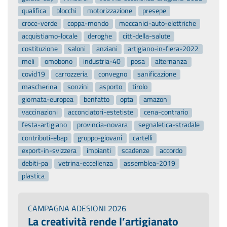
qualifica
blocchi
motorizzazione
presepe
croce-verde
coppa-mondo
meccanici-auto-elettriche
acquistiamo-locale
deroghe
citt-della-salute
costituzione
saloni
anziani
artigiano-in-fiera-2022
meli
omobono
industria-40
posa
alternanza
covid19
carrozzeria
convegno
sanificazione
mascherina
sonzini
asporto
tirolo
giornata-europea
benfatto
opta
amazon
vaccinazioni
acconciatori-estetiste
cena-contrario
festa-artigiano
provincia-novara
segnaletica-stradale
contributi-ebap
gruppo-giovani
cartelli
export-in-svizzera
impianti
scadenze
accordo
debiti-pa
vetrina-eccellenza
assemblea-2019
plastica
CAMPAGNA ADESIONI 2026
La creatività rende l’artigianato