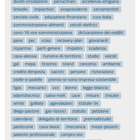
divieti-circolazione
parrucchieri
eccellenza-artigiana
linkedin
impiantisti
vicepresidente
serramentisti
servizio-civile
educazione-finanziaria
cura-italia
somministrazione-alimenti
veicoli-elettrici
corsi-16-ore-somministrazione
dichiarazione-dei-redditi
pane
pec
cciaa
recovery-plan
giovanardi
risparmio
parit-genere
impaloni
scadenza
casa-alessia
riunione-di-territorio
studio
veicoli
gal
mepa
tirocinio
stand
concorso
ambiente
credito-dimposta
vaccini
persone
ristorazione
stelle-e-padelle
premio-io-sono-impresa-sostenibile
fgas
meccanici
vco
donne
legge-bilancio
odontotecnico
salvo-meli
cave
misure
trecate
white
galliate
agevolazioni
statale-34
diego-pastore
gas-tossici
statuto
petizione
calendario
delegato-di-territorio
premiodistudio
pasticcerie
casa-bossi
meccanica
mezzi-pesanti
patente-professionale
compro-oro