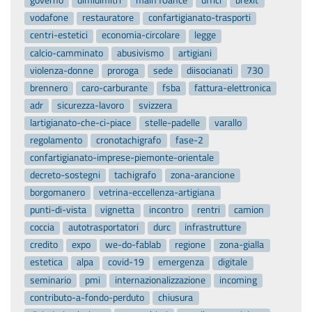
governo
dimidimitri
main10ance
uffici
brexit
vodafone
restauratore
confartigianato-trasporti
centri-estetici
economia-circolare
legge
calcio-camminato
abusivismo
artigiani
violenza-donne
proroga
sede
diisocianati
730
brennero
caro-carburante
fsba
fattura-elettronica
adr
sicurezza-lavoro
svizzera
lartigianato-che-ci-piace
stelle-padelle
varallo
regolamento
cronotachigrafo
fase-2
confartigianato-imprese-piemonte-orientale
decreto-sostegni
tachigrafo
zona-arancione
borgomanero
vetrina-eccellenza-artigiana
punti-di-vista
vignetta
incontro
rentri
camion
coccia
autotrasportatori
durc
infrastrutture
credito
expo
we-do-fablab
regione
zona-gialla
estetica
alpa
covid-19
emergenza
digitale
seminario
pmi
internazionalizzazione
incoming
contributo-a-fondo-perduto
chiusura