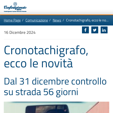
Vai
In
Home Page
Comunicazione
News
Cronotachigrafo, ecco le novità
al
questa
contenuto
pagina:
Motore
principale
Menù
di
16 Dicembre 2024
di
navigazione
ricerca
principale
[1]
Cronotachigrafo,
Ricerca
nel
sito
ecco le novità
[2]
Contenuti
principali
[5]
Le
ultime
Dal 31 dicembre controllo
novità
da
Confartigianato
su strada 56 giorni
[6]