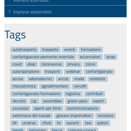
Impresa sostenibile
Tags
autotrasporto
trasporto
eventi
formazione
confartigianato-piemonte-orientale
acconciatori
anap
covid
ebap
coronavirus
privacy
corso
autoriparazione
trasporti
webinar
confartigianato
accise
odontotecnici
ancos
moda
estetiste
meccatronica
agroalimentare
vercelli
confartigianato-formazione
logistica
contributi
decreto
cqc
assemblea
green-pass
export
sicurezza
aperti-per-ferie
somministrazione
settimana-del-sociale
giovani-imprenditori
revisione
lilt
unatras
rifiuti
tir
sanarti
taxi
autisti
bando
patronato
bonus
comune-novara