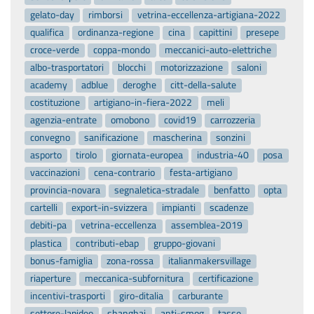
gelato-day
rimborsi
vetrina-eccellenza-artigiana-2022
qualifica
ordinanza-regione
cina
capittini
presepe
croce-verde
coppa-mondo
meccanici-auto-elettriche
albo-trasportatori
blocchi
motorizzazione
saloni
academy
adblue
deroghe
citt-della-salute
costituzione
artigiano-in-fiera-2022
meli
agenzia-entrate
omobono
covid19
carrozzeria
convegno
sanificazione
mascherina
sonzini
asporto
tirolo
giornata-europea
industria-40
posa
vaccinazioni
cena-contrario
festa-artigiano
provincia-novara
segnaletica-stradale
benfatto
opta
cartelli
export-in-svizzera
impianti
scadenze
debiti-pa
vetrina-eccellenza
assemblea-2019
plastica
contributi-ebap
gruppo-giovani
bonus-famiglia
zona-rossa
italianmakersvillage
riaperture
meccanica-subfornitura
certificazione
incentivi-trasporti
giro-ditalia
carburante
settore-lapideo
shanghai
anti-smog
tasse