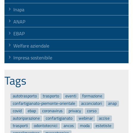
Inapa
ANAP
EBAP
Welfare aziendale
Impresa sostenibile
Tags
autotrasporto
trasporto
eventi
formazione
confartigianato-piemonte-orientale
acconciatori
anap
covid
ebap
coronavirus
privacy
corso
autoriparazione
confartigianato
webinar
accise
trasporti
odontotecnici
ancos
moda
estetiste