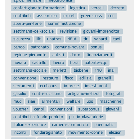
agroalimentare
meccatronica
confartigianato-formazione
logistica
vercelli
decreto
contributi
assemblea
export
green-pass
cqc
aperti-per-ferie
somministrazione
settimana-del-sociale
revisione
giovani-imprenditori
sicurezza
lilt
unatras
rifiuti
tir
sanarti
taxi
bando
patronato
comune-novara
bonus
regione-piemonte
autisti
dpcm
finanziamenti
novara
castello
lavoro
fiera
patente-cqc
settimana-sociale
merletti
biobene
110
inail
convenzione
restauro
fisco
edilizia
granelli
serramenti
ecobonus
imprese
investimenti
gasolio
centri-revisione
artigiano-in-fiera
fotografi
mud
siae
alimentari
welfare
upo
mascherine
voucher
cenpi
convenzioni
superbonus
giovani
contributi-a-fondo-perduto
pulitintolavanderie
italian-experience
camera-commercio
pneumatici
incontri
fondartigianato
movimento-donne
elezioni