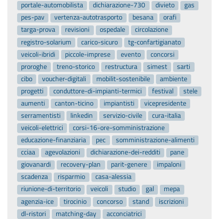
portale-automobilista
dichiarazione-730
divieto
gas
pes-pav
vertenza-autotrasporto
besana
orafi
targa-prova
revisioni
ospedale
circolazione
registro-solarium
carico-sicuro
tg-confartigianato
veicoli-ibridi
piccole-imprese
evento
concorsi
proroghe
treno-storico
restructura
simest
sarti
cibo
voucher-digitali
mobilit-sostenibile
ambiente
progetti
conduttore-di-impianti-termici
festival
stele
aumenti
canton-ticino
impiantisti
vicepresidente
serramentisti
linkedin
servizio-civile
cura-italia
veicoli-elettrici
corsi-16-ore-somministrazione
educazione-finanziaria
pec
somministrazione-alimenti
cciaa
agevolazioni
dichiarazione-dei-redditi
pane
giovanardi
recovery-plan
parit-genere
impaloni
scadenza
risparmio
casa-alessia
riunione-di-territorio
veicoli
studio
gal
mepa
agenzia-ice
tirocinio
concorso
stand
iscrizioni
dl-ristori
matching-day
acconciatrici