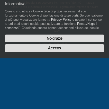
Capitale Sociale: 526.000,00 € i.v. - Numero REA: NO - 173322
Informativa
Codice fiscale e numero di iscrizione al Registro delle Imprese di Novara
01436930034
Questo sito utilizza Cookie tecnici propri necessari al suo
artigiani.it è registrato nel Registro della Stampa Periodica con il nr. 562
funzionamento e Cookie di profilazione di terze parti. Se vuoi saperne
con Decreto del Presidente del Tribunale di Novara del 07/03/13
di più puoi visualizzare la nostra
Privacy Policy
o negare il consenso
a tutti o ad alcuni cookie puoi utilizzare la funzione
Presta/Nega il
Direttore Responsabile: Amleto Impaloni
consenso
". Chiudendo questo banner acconsenti all'uso dei cookie.
Privacy
Cookie
No grazie
Whistleblowing
Manuale d'uso del logo
Policy sulla Parità di genere
Accetto