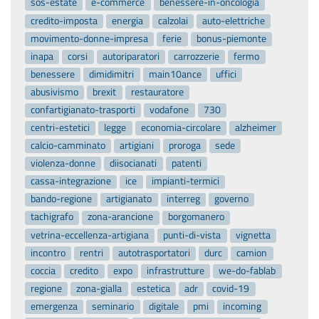
sos-estate
e-commerce
benessere-in-oncologia
credito-imposta
energia
calzolai
auto-elettriche
movimento-donne-impresa
ferie
bonus-piemonte
inapa
corsi
autoriparatori
carrozzerie
fermo
benessere
dimidimitri
main10ance
uffici
abusivismo
brexit
restauratore
confartigianato-trasporti
vodafone
730
centri-estetici
legge
economia-circolare
alzheimer
calcio-camminato
artigiani
proroga
sede
violenza-donne
diisocianati
patenti
cassa-integrazione
ice
impianti-termici
bando-regione
artigianato
interreg
governo
tachigrafo
zona-arancione
borgomanero
vetrina-eccellenza-artigiana
punti-di-vista
vignetta
incontro
rentri
autotrasportatori
durc
camion
coccia
credito
expo
infrastrutture
we-do-fablab
regione
zona-gialla
estetica
adr
covid-19
emergenza
seminario
digitale
pmi
incoming