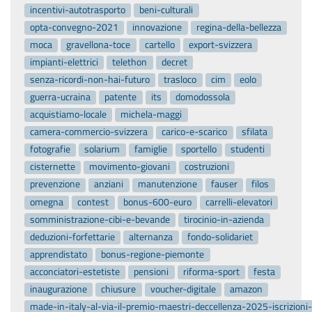
incentivi-autotrasporto
beni-culturali
opta-convegno-2021
innovazione
regina-della-bellezza
moca
gravellona-toce
cartello
export-svizzera
impianti-elettrici
telethon
decret
senza-ricordi-non-hai-futuro
trasloco
cim
eolo
guerra-ucraina
patente
its
domodossola
acquistiamo-locale
michela-maggi
camera-commercio-svizzera
carico-e-scarico
sfilata
fotografie
solarium
famiglie
sportello
studenti
cisternette
movimento-giovani
costruzioni
prevenzione
anziani
manutenzione
fauser
filos
omegna
contest
bonus-600-euro
carrelli-elevatori
somministrazione-cibi-e-bevande
tirocinio-in-azienda
deduzioni-forfettarie
alternanza
fondo-solidariet
apprendistato
bonus-regione-piemonte
acconciatori-estetiste
pensioni
riforma-sport
festa
inaugurazione
chiusure
voucher-digitale
amazon
made-in-italy-al-via-il-premio-maestri-deccellenza-2025-iscrizion