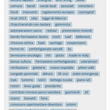
comune
bandi
social-local
associati
ministero
fondi
interventi
regolamento-europeo
cosmoprof
mud-2023
sibo
legge-di-bilancio
chiacchierando-con-lautore
gommista
autoriparazioni-sacco
restaur
prevenzione-incendi
bando-formazione-lavoro
novit
caaf
bellanova
chiusura-estiva
food
santiago
sospensione
fermo-tir
confartigianato-vercelli
lia
benessere-oncologia
mit
poste
made-in-italy
bonus-cultura
formazione-confartigianato
coloriamoci
retribuzione
gelaterie
nuovo-ospedale
pittori-edili
congedo-parentale
dehors
lilt-vco
stato-emergenza
inps
turismo
sistri
bottega-scuola
piano-40
ristori
linee-guida
presidente
contributi-rinnovo-parco-veicolare
gusmeroli
ztl
sconti
brevetti
fiere
conoscere-sperimentare-diventare
estero