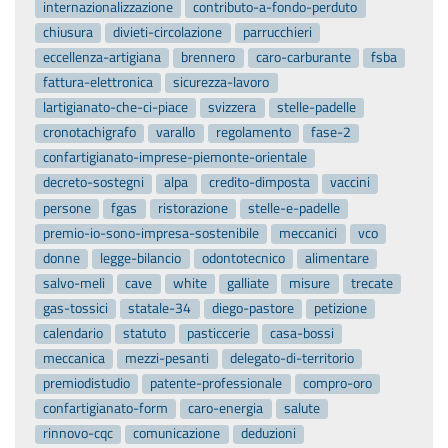
internazionalizzazione
contributo-a-fondo-perduto
chiusura
divieti-circolazione
parrucchieri
eccellenza-artigiana
brennero
caro-carburante
fsba
fattura-elettronica
sicurezza-lavoro
lartigianato-che-ci-piace
svizzera
stelle-padelle
cronotachigrafo
varallo
regolamento
fase-2
confartigianato-imprese-piemonte-orientale
decreto-sostegni
alpa
credito-dimposta
vaccini
persone
fgas
ristorazione
stelle-e-padelle
premio-io-sono-impresa-sostenibile
meccanici
vco
donne
legge-bilancio
odontotecnico
alimentare
salvo-meli
cave
white
galliate
misure
trecate
gas-tossici
statale-34
diego-pastore
petizione
calendario
statuto
pasticcerie
casa-bossi
meccanica
mezzi-pesanti
delegato-di-territorio
premiodistudio
patente-professionale
compro-oro
confartigianato-form
caro-energia
salute
rinnovo-cqc
comunicazione
deduzioni