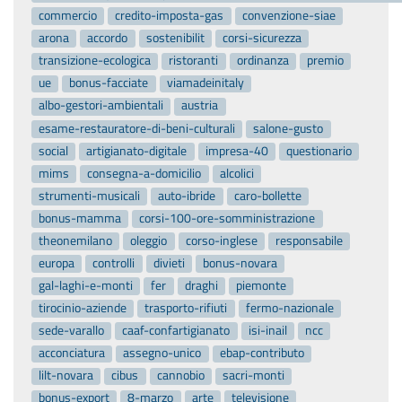
commercio
credito-imposta-gas
convenzione-siae
arona
accordo
sostenibilit
corsi-sicurezza
transizione-ecologica
ristoranti
ordinanza
premio
ue
bonus-facciate
viamadeinitaly
albo-gestori-ambientali
austria
esame-restauratore-di-beni-culturali
salone-gusto
social
artigianato-digitale
impresa-40
questionario
mims
consegna-a-domicilio
alcolici
strumenti-musicali
auto-ibride
caro-bollette
bonus-mamma
corsi-100-ore-somministrazione
theonemilano
oleggio
corso-inglese
responsabile
europa
controlli
divieti
bonus-novara
gal-laghi-e-monti
fer
draghi
piemonte
tirocinio-aziende
trasporto-rifiuti
fermo-nazionale
sede-varallo
caaf-confartigianato
isi-inail
ncc
acconciatura
assegno-unico
ebap-contributo
lilt-novara
cibus
cannobio
sacri-monti
bonus-export
8-marzo
arte
televisione