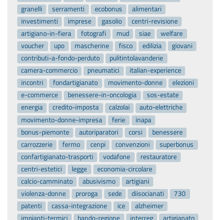
granelli
serramenti
ecobonus
alimentari
investimenti
imprese
gasolio
centri-revisione
artigiano-in-fiera
fotografi
mud
siae
welfare
voucher
upo
mascherine
fisco
edilizia
giovani
contributi-a-fondo-perduto
pulitintolavanderie
camera-commercio
pneumatici
italian-experience
incontri
fondartigianato
movimento-donne
elezioni
e-commerce
benessere-in-oncologia
sos-estate
energia
credito-imposta
calzolai
auto-elettriche
movimento-donne-impresa
ferie
inapa
bonus-piemonte
autoriparatori
corsi
benessere
carrozzerie
fermo
cenpi
convenzioni
superbonus
confartigianato-trasporti
vodafone
restauratore
centri-estetici
legge
economia-circolare
calcio-camminato
abusivismo
artigiani
violenza-donne
proroga
sede
diisocianati
730
patenti
cassa-integrazione
ice
alzheimer
impianti-termici
bando-regione
interreg
artigianato