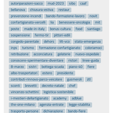
autoriparazioni-sacco
mud-2023
sibo
caaf
bellanova
chiusura-estiva
restaur
prevenzione-incendi
bando-formazione-lavoro
novit
confartigianato-vercelli
lia
benessere-oncologia
mit
poste
made-in-italy
bonus-cultura
food
santiago
sospensione
fermo-tir
pittori-edili
congedo-parentale
dehors
lilt-vco
stato-emergenza
inps
turismo
formazione-confartigianato
coloriamoci
retribuzione
acconciatura
gelaterie
nuovo-ospedale
conoscere-sperimentare-diventare
ristori
linee-guida
8-marzo
sistri
bottega-scuola
piano-40
fiere
albo-trasportatori
estero
presidente
contributi-rinnovo-parco-veicolare
gusmeroli
ztl
sconti
brevetti
decreto-natale
chef
vincenzo-schettini
logistica-sostenibile
i-mestieri-dellartigianato
academy
adblue
the-one-milano
agenzia-entrate
legge-stabilita
trasporto-persone
dichiarazione
bando-fiere