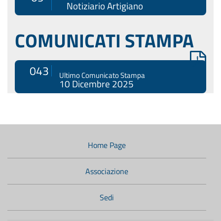
Notiziario Artigiano
COMUNICATI STAMPA
043
Ultimo Comunicato Stampa
10 Dicembre 2025
Menù
di
navigazione
Home Page
secondario:
Associazione
Sedi