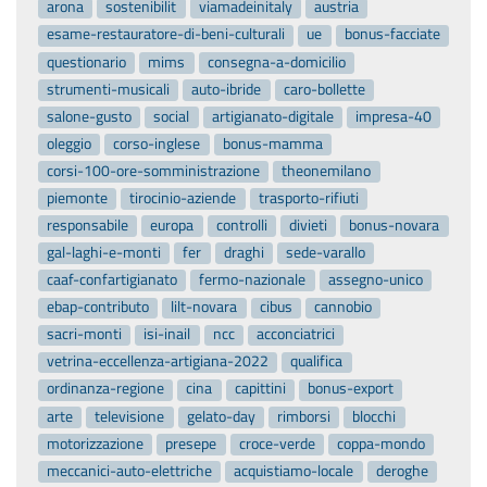
arona
sostenibilit
viamadeinitaly
austria
esame-restauratore-di-beni-culturali
ue
bonus-facciate
questionario
mims
consegna-a-domicilio
strumenti-musicali
auto-ibride
caro-bollette
salone-gusto
social
artigianato-digitale
impresa-40
oleggio
corso-inglese
bonus-mamma
corsi-100-ore-somministrazione
theonemilano
piemonte
tirocinio-aziende
trasporto-rifiuti
responsabile
europa
controlli
divieti
bonus-novara
gal-laghi-e-monti
fer
draghi
sede-varallo
caaf-confartigianato
fermo-nazionale
assegno-unico
ebap-contributo
lilt-novara
cibus
cannobio
sacri-monti
isi-inail
ncc
acconciatrici
vetrina-eccellenza-artigiana-2022
qualifica
ordinanza-regione
cina
capittini
bonus-export
arte
televisione
gelato-day
rimborsi
blocchi
motorizzazione
presepe
croce-verde
coppa-mondo
meccanici-auto-elettriche
acquistiamo-locale
deroghe