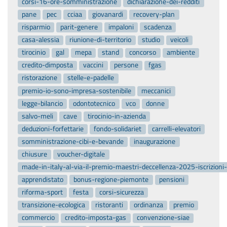
corsi-16-ore-somministrazione
dichiarazione-dei-redditi
pane
pec
cciaa
giovanardi
recovery-plan
risparmio
parit-genere
impaloni
scadenza
casa-alessia
riunione-di-territorio
studio
veicoli
tirocinio
gal
mepa
stand
concorso
ambiente
credito-dimposta
vaccini
persone
fgas
ristorazione
stelle-e-padelle
premio-io-sono-impresa-sostenibile
meccanici
legge-bilancio
odontotecnico
vco
donne
salvo-meli
cave
tirocinio-in-azienda
deduzioni-forfettarie
fondo-solidariet
carrelli-elevatori
somministrazione-cibi-e-bevande
inaugurazione
chiusure
voucher-digitale
made-in-italy-al-via-il-premio-maestri-deccellenza-2025-iscrizion
apprendistato
bonus-regione-piemonte
pensioni
riforma-sport
festa
corsi-sicurezza
transizione-ecologica
ristoranti
ordinanza
premio
commercio
credito-imposta-gas
convenzione-siae