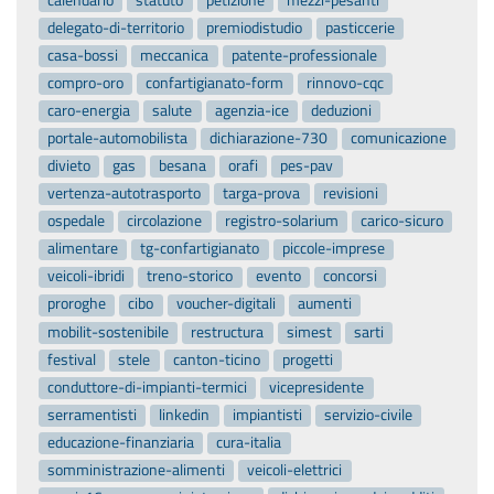
delegato-di-territorio
premiodistudio
pasticcerie
casa-bossi
meccanica
patente-professionale
compro-oro
confartigianato-form
rinnovo-cqc
caro-energia
salute
agenzia-ice
deduzioni
portale-automobilista
dichiarazione-730
comunicazione
divieto
gas
besana
orafi
pes-pav
vertenza-autotrasporto
targa-prova
revisioni
ospedale
circolazione
registro-solarium
carico-sicuro
alimentare
tg-confartigianato
piccole-imprese
veicoli-ibridi
treno-storico
evento
concorsi
proroghe
cibo
voucher-digitali
aumenti
mobilit-sostenibile
restructura
simest
sarti
festival
stele
canton-ticino
progetti
conduttore-di-impianti-termici
vicepresidente
serramentisti
linkedin
impiantisti
servizio-civile
educazione-finanziaria
cura-italia
somministrazione-alimenti
veicoli-elettrici