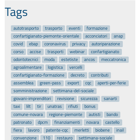
Tags
autotrasporto
trasporto
eventi
formazione
confartigianato-piemonte-orientale
acconciatori
anap
covid
ebap
coronavirus
privacy
autoriparazione
corso
accise
trasporti
webinar
confartigianato
odontotecnici
moda
estetiste
ancos
meccatronica
agroalimentare
logistica
vercelli
confartigianato-formazione
decreto
contributi
assemblea
green-pass
export
cqc
aperti-per-ferie
somministrazione
settimana-del-sociale
giovani-imprenditori
revisione
sicurezza
sanarti
taxi
lilt
tir
unatras
rifiuti
bonus
comune-novara
regione-piemonte
autisti
bando
patronato
dpcm
finanziamenti
novara
castello
fiera
lavoro
patente-cqc
merletti
biobene
inail
convenzione
110
restauro
settimana-sociale