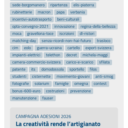
sede-borgomanero
ripartenza
elis-piaterra
rubinetterie
macron
papa
verbania
incentivi-autotrasporto
beni-culturali
opta-convegno-2021
innovazione
regina-della-bellezza
moca
gravellona-toce
iscrizioni
dl-ristori
matching-day
senza-ricordi-non-hai-futuro
trasloco
cim
eolo
guerra-ucraina
cartello
export-svizzera
impianti-elettrici
telethon
decret
michela-maggi
camera-commercio-svizzera
carico-e-scarico
sfilata
patente
its
domodossola
sportello
filos
studenti
cisternette
movimento-giovani
anti-smog
fotografie
solarium
famiglie
omegna
contest
bonus-600-euro
costruzioni
prevenzione
manutenzione
fauser
CAMPAGNA ADESIONI 2026
La creatività rende l’artigianato