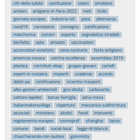
citt-della-salute
costituzione
saloni
omobono
anziani
artigiano-in-fiera-2022
meli
tirolo
giornata-europea
industria-40
posa
alternanza
covid19
carrozzeria
convegno
sanificazione
mascherina
sonzini
asporto
segnaletica-stradale
benfatto
opta
amazon
vaccinazioni
acconciatori-estetiste
cena-contrario
festa-artigiano
provincia-novara
vetrina-eccellenza
assemblea-2019
plastica
contributi-ebap
gruppo-giovani
cartelli
export-in-svizzera
impianti
scadenze
accordo
debiti-pa
certificazione
incentivi-trasporti
albo-gestori-ambientali
giro-ditalia
carburante
settore-lapideo
bonus-famiglia
zona-rossa
italianmakersvillage
riaperture
meccanica-subfornitura
associati
ministero
alcolici
fondi
interventi
regolamento-europeo
cosmoprof
shanghai
tasse
comune
bandi
social-local
legge-di-bilancio
chiacchierando-con-lautore
gommista