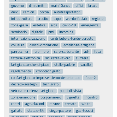
governo
dimidimitri
main10ance
uffici
brexit
durc
camion
coccia
autotrasportatori
infrastrutture
credito
expo
we-do-fablab
regione
zona-gialla
estetica
alpa
covid-19
emergenza
seminario
digitale
pmi
incoming
internazionalizzazione
contributo-a-fondo-perduto
chiusura
divieti-circolazione
eccellenza-artigiana
parrucchieri
brennero
caro-carburante
adr
fsba
fattura-elettronica
sicurezza-lavoro
svizzera
lartigianato-che-ci-piace
stelle-padelle
varallo
regolamento
cronotachigrafo
confartigianato-imprese-piemonte-orientale
fase-2
decreto-sostegni
tachigrafo
vetrina-eccellenza-artigiana
punti-di-vista
zona-arancione
borgomanero
vignetta
incontro
rentri
agevolazioni
misure
trecate
white
galliate
statale-34
diego-pastore
gas-tossici
calendario
statuto
petizione
mezzi-pesanti