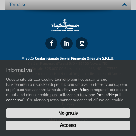
Torna su
© 2026
Confartigianato Servizi Piemonte Orientale S.R.L.U.
Via San Francesco d'Assisi 5/D - 28100 Novara (NO)
Capitale Sociale: 526.000,00 € i.v. - Numero REA: NO - 173322
Informativa
Codice fiscale e numero di iscrizione al Registro delle Imprese di Novara
01436930034
Questo sito utilizza Cookie tecnici propri necessari al suo
artigiani.it è registrato nel Registro della Stampa Periodica con il nr. 562
funzionamento e Cookie di profilazione di terze parti. Se vuoi saperne
con Decreto del Presidente del Tribunale di Novara del 07/03/13
di più puoi visualizzare la nostra
Privacy Policy
o negare il consenso
a tutti o ad alcuni cookie puoi utilizzare la funzione
Presta/Nega il
Direttore Responsabile: Amleto Impaloni
consenso
". Chiudendo questo banner acconsenti all'uso dei cookie.
Privacy
Cookie
No grazie
Whistleblowing
Manuale d'uso del logo
Policy sulla Parità di genere
Accetto