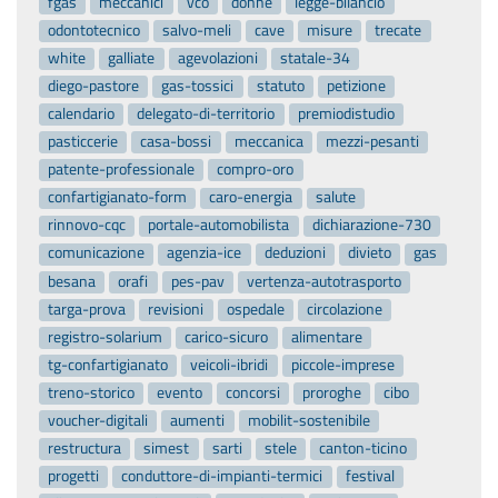
fgas
meccanici
vco
donne
legge-bilancio
odontotecnico
salvo-meli
cave
misure
trecate
white
galliate
agevolazioni
statale-34
diego-pastore
gas-tossici
statuto
petizione
calendario
delegato-di-territorio
premiodistudio
pasticcerie
casa-bossi
meccanica
mezzi-pesanti
patente-professionale
compro-oro
confartigianato-form
caro-energia
salute
rinnovo-cqc
portale-automobilista
dichiarazione-730
comunicazione
agenzia-ice
deduzioni
divieto
gas
besana
orafi
pes-pav
vertenza-autotrasporto
targa-prova
revisioni
ospedale
circolazione
registro-solarium
carico-sicuro
alimentare
tg-confartigianato
veicoli-ibridi
piccole-imprese
treno-storico
evento
concorsi
proroghe
cibo
voucher-digitali
aumenti
mobilit-sostenibile
restructura
simest
sarti
stele
canton-ticino
progetti
conduttore-di-impianti-termici
festival