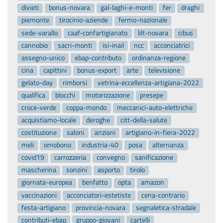
divieti
bonus-novara
gal-laghi-e-monti
fer
draghi
piemonte
tirocinio-aziende
fermo-nazionale
sede-varallo
caaf-confartigianato
lilt-novara
cibus
cannobio
sacri-monti
isi-inail
ncc
acconciatrici
assegno-unico
ebap-contributo
ordinanza-regione
cina
capittini
bonus-export
arte
televisione
gelato-day
rimborsi
vetrina-eccellenza-artigiana-2022
qualifica
blocchi
motorizzazione
presepe
croce-verde
coppa-mondo
meccanici-auto-elettriche
acquistiamo-locale
deroghe
citt-della-salute
costituzione
saloni
anziani
artigiano-in-fiera-2022
meli
omobono
industria-40
posa
alternanza
covid19
carrozzeria
convegno
sanificazione
mascherina
sonzini
asporto
tirolo
giornata-europea
benfatto
opta
amazon
vaccinazioni
acconciatori-estetiste
cena-contrario
festa-artigiano
provincia-novara
segnaletica-stradale
contributi-ebap
gruppo-giovani
cartelli