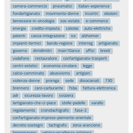
camera-commercio
pneumatici
italian-experience
fondartigianato
movimento-donne
incontri
elezioni
benessere-in-oncologia
sos-estate
e-commerce
energia
credito-imposta
calzolai
auto-elettriche
patenti
cassa-integrazione
ice
alzheimer
impianti-termici
bando-regione
interreg
artigianato
governo
dimidimitri
main10ance
uffici
brexit
vodafone
restauratore
confartigianato-trasporti
centri-estetici
economia-circolare
legge
calcio-camminato
abusivismo
artigiani
violenza-donne
proroga
sede
diisocianati
730
brennero
caro-carburante
fsba
fattura-elettronica
adr
sicurezza-lavoro
svizzera
lartigianato-che-ci-piace
stelle-padelle
varallo
regolamento
cronotachigrafo
fase-2
confartigianato-imprese-piemonte-orientale
decreto-sostegni
tachigrafo
zona-arancione
borgomanero
vetrina-eccellenza-artigiana