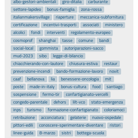
albo-gestori-ambientali
giro-ditalia
carburante
settore-lapideo
bonus-famiglia
zona-rossa
italianmakersvillage
riaperture
meccanica-subfornitura
certificazione
incentivi-trasporti
associati
ministero
alcolici
fondi
interventi
regolamento-europeo
cosmoprof
shanghai
tasse
comune
bandi
social-local
gommista
autoriparazioni-sacco
mud-2023
sibo
legge-di-bilancio
chiacchierando-con-lautore
chiusura-estiva
restaur
prevenzione-incendi
bando-formazione-lavoro
novit
caaf
bellanova
lia
benessere-oncologia
mit
poste
made-in-italy
bonus-cultura
food
santiago
sospensione
fermo-tir
confartigianato-vercelli
congedo-parentale
dehors
lilt-vco
stato-emergenza
inps
turismo
formazione-confartigianato
coloriamoci
retribuzione
acconciatura
gelaterie
nuovo-ospedale
pittori-edili
conoscere-sperimentare-diventare
ristori
linee-guida
8-marzo
sistri
bottega-scuola