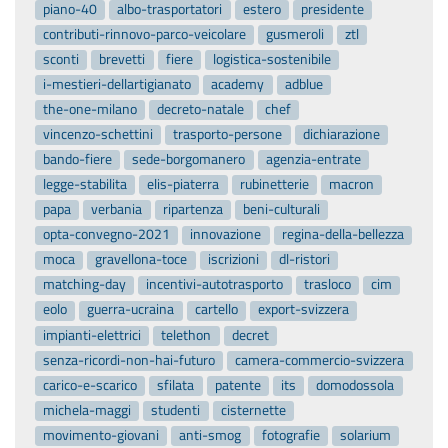
piano-40
albo-trasportatori
estero
presidente
contributi-rinnovo-parco-veicolare
gusmeroli
ztl
sconti
brevetti
fiere
logistica-sostenibile
i-mestieri-dellartigianato
academy
adblue
the-one-milano
decreto-natale
chef
vincenzo-schettini
trasporto-persone
dichiarazione
bando-fiere
sede-borgomanero
agenzia-entrate
legge-stabilita
elis-piaterra
rubinetterie
macron
papa
verbania
ripartenza
beni-culturali
opta-convegno-2021
innovazione
regina-della-bellezza
moca
gravellona-toce
iscrizioni
dl-ristori
matching-day
incentivi-autotrasporto
trasloco
cim
eolo
guerra-ucraina
cartello
export-svizzera
impianti-elettrici
telethon
decret
senza-ricordi-non-hai-futuro
camera-commercio-svizzera
carico-e-scarico
sfilata
patente
its
domodossola
michela-maggi
studenti
cisternette
movimento-giovani
anti-smog
fotografie
solarium