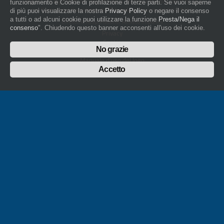
artigiani.it è registrato nel Registro della Stampa Periodica con il nr. 562
funzionamento e Cookie di profilazione di terze parti. Se vuoi saperne
con Decreto del Presidente del Tribunale di Novara del 07/03/13
di più puoi visualizzare la nostra
Privacy Policy
o negare il consenso
a tutti o ad alcuni cookie puoi utilizzare la funzione
Presta/Nega il
Direttore Responsabile: Amleto Impaloni
consenso
". Chiudendo questo banner acconsenti all'uso dei cookie.
Privacy
Cookie
No grazie
Whistleblowing
Manuale d'uso del logo
Policy sulla Parità di genere
Accetto