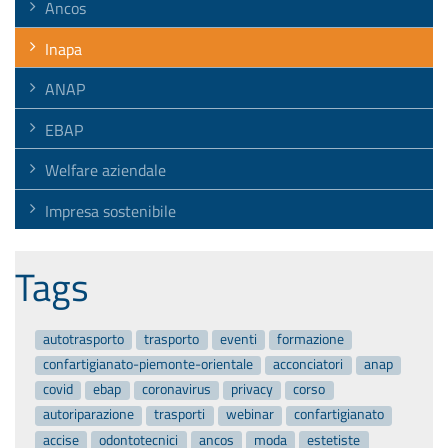
Ancos
Inapa
ANAP
EBAP
Welfare aziendale
Impresa sostenibile
Tags
autotrasporto
trasporto
eventi
formazione
confartigianato-piemonte-orientale
acconciatori
anap
covid
ebap
coronavirus
privacy
corso
autoriparazione
trasporti
webinar
confartigianato
accise
odontotecnici
ancos
moda
estetiste