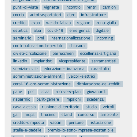
punti-di-vista
vignetta
incontro
rentri
camion
coccia
autotrasportatori
durc
infrastrutture
credito
expo
we-do-fablab
regione
zona-gialla
estetica
alpa
covid-19
emergenza
digitale
seminario
pmi
internazionalizzazione
incoming
contributo-a-fondo-perduto
chiusura
divieti-circolazione
parrucchieri
eccellenza-artigiana
linkedin
impiantisti
vicepresidente
serramentisti
servizio-civile
educazione-finanziaria
cura-italia
somministrazione-alimenti
veicoli-elettrici
corsi-16-ore-somministrazione
dichiarazione-dei-redditi
pane
pec
cciaa
recovery-plan
giovanardi
risparmio
parit-genere
impaloni
scadenza
casa-alessia
riunione-di-territorio
studio
veicoli
gal
mepa
tirocinio
stand
concorso
ambiente
credito-dimposta
vaccini
persone
ristorazione
stelle-e-padelle
premio-io-sono-impresa-sostenibile