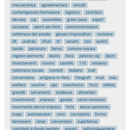
meccatronica
agroalimentare
vercelli
confartigianato-formazione
logistica
contributi
decreto
cqc
assemblea
green-pass
export
sicurezza
aperti-per-ferie
somministrazione
settimana-del-sociale
giovani-imprenditori
revisione
lilt
unatras
rifiuti
tir
sanarti
taxi
autisti
bando
patronato
bonus
comune-novara
regione-piemonte
lavoro
fiera
patente-cqc
dpcm
finanziamenti
novara
castello
110
restauro
settimana-sociale
merletti
biobene
inail
convenzione
artigiano-in-fiera
fotografi
mud
siae
welfare
voucher
upo
mascherine
fisco
edilizia
granelli
serramenti
ecobonus
alimentari
investimenti
imprese
gasolio
centri-revisione
movimento-donne-impresa
ferie
bonus-piemonte
inapa
autoriparatori
corsi
carrozzerie
fermo
benessere
cenpi
convenzioni
superbonus
contributi-a-fondo-perduto
giovani
pulitintolavanderie