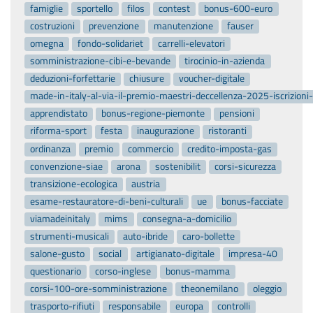
famiglie
sportello
filos
contest
bonus-600-euro
costruzioni
prevenzione
manutenzione
fauser
omegna
fondo-solidariet
carrelli-elevatori
somministrazione-cibi-e-bevande
tirocinio-in-azienda
deduzioni-forfettarie
chiusure
voucher-digitale
made-in-italy-al-via-il-premio-maestri-deccellenza-2025-iscrizion
apprendistato
bonus-regione-piemonte
pensioni
riforma-sport
festa
inaugurazione
ristoranti
ordinanza
premio
commercio
credito-imposta-gas
convenzione-siae
arona
sostenibilit
corsi-sicurezza
transizione-ecologica
austria
esame-restauratore-di-beni-culturali
ue
bonus-facciate
viamadeinitaly
mims
consegna-a-domicilio
strumenti-musicali
auto-ibride
caro-bollette
salone-gusto
social
artigianato-digitale
impresa-40
questionario
corso-inglese
bonus-mamma
corsi-100-ore-somministrazione
theonemilano
oleggio
trasporto-rifiuti
responsabile
europa
controlli