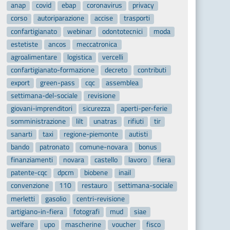
anap
covid
ebap
coronavirus
privacy
corso
autoriparazione
accise
trasporti
confartigianato
webinar
odontotecnici
moda
estetiste
ancos
meccatronica
agroalimentare
logistica
vercelli
confartigianato-formazione
decreto
contributi
export
green-pass
cqc
assemblea
settimana-del-sociale
revisione
giovani-imprenditori
sicurezza
aperti-per-ferie
somministrazione
lilt
unatras
rifiuti
tir
sanarti
taxi
regione-piemonte
autisti
bando
patronato
comune-novara
bonus
finanziamenti
novara
castello
lavoro
fiera
patente-cqc
dpcm
biobene
inail
convenzione
110
restauro
settimana-sociale
merletti
gasolio
centri-revisione
artigiano-in-fiera
fotografi
mud
siae
welfare
upo
mascherine
voucher
fisco