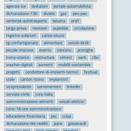
agenzia-ice
deduzioni
portale-automobilista
dichiarazione-730
divieto
gas
pes-pav
vertenza-autotrasporto
besana
orafi
targa-prova
revisioni
ospedale
circolazione
registro-solarium
carico-sicuro
tg-confartigianato
alimentare
veicoli-ibridi
piccole-imprese
evento
concorsi
proroghe
treno-storico
restructura
simest
sarti
cibo
voucher-digitali
aumenti
mobilit-sostenibile
progetti
conduttore-di-impianti-termici
festival
stele
canton-ticino
impiantisti
vicepresidente
serramentisti
linkedin
servizio-civile
cura-italia
somministrazione-alimenti
veicoli-elettrici
corsi-16-ore-somministrazione
educazione-finanziaria
pec
cciaa
dichiarazione-dei-redditi
pane
giovanardi
recovery-plan
parit-genere
impaloni