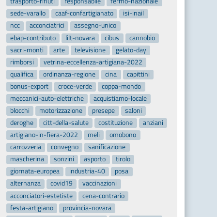
trasporto-rifiuti
responsabile
fermo-nazionale
sede-varallo
caaf-confartigianato
isi-inail
ncc
acconciatrici
assegno-unico
ebap-contributo
lilt-novara
cibus
cannobio
sacri-monti
arte
televisione
gelato-day
rimborsi
vetrina-eccellenza-artigiana-2022
qualifica
ordinanza-regione
cina
capittini
bonus-export
croce-verde
coppa-mondo
meccanici-auto-elettriche
acquistiamo-locale
blocchi
motorizzazione
presepe
saloni
deroghe
citt-della-salute
costituzione
anziani
artigiano-in-fiera-2022
meli
omobono
carrozzeria
convegno
sanificazione
mascherina
sonzini
asporto
tirolo
giornata-europea
industria-40
posa
alternanza
covid19
vaccinazioni
acconciatori-estetiste
cena-contrario
festa-artigiano
provincia-novara