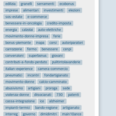
edilizia
granelli
serramenti
ecobonus
imprese
alimentari
investimenti
elezioni
sos-estate
e-commerce
benessere-in-oncologia
credito-imposta
energia
calzolai
auto-elettriche
movimento-donne-impresa
ferie
bonus-piemonte
inapa
corsi
autoriparatori
carrozzerie
fermo
benessere
cenpi
convenzioni
superbonus
giovani
contributi-a-fondo-perduto
pulitintolavanderie
italian-experience
camera-commercio
pneumatici
incontri
fondartigianato
movimento-donne
calcio-camminato
abusivismo
artigiani
proroga
sede
violenza-donne
diisocianati
730
patenti
cassa-integrazione
ice
alzheimer
impianti-termici
bando-regione
artigianato
interreg
governo
dimidimitri
main10ance