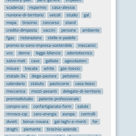
scadenza
risparmio
casa-alessia
riunione-di-territorio
veicoli
studio
gal
mepa
tirocinio
concorso
stand
credito-dimposta
vaccini
persone
ambiente
fgas
ristorazione
stelle-e-padelle
premio-io-sono-impresa-sostenibile
meccanici
vco
donne
legge-bilancio
odontotecnico
salvo-meli
cave
galliate
agevolazioni
misure
trecate
white
gas-tossici
statale-34
diego-pastore
petizione
calendario
statuto
pasticcerie
casa-bossi
meccanica
mezzi-pesanti
delegato-di-territorio
premiodistudio
patente-professionale
compro-oro
confartigianato-form
salute
rinnovo-cqc
caro-energia
europa
controlli
divieti
bonus-novara
gal-laghi-e-monti
fer
draghi
piemonte
tirocinio-aziende