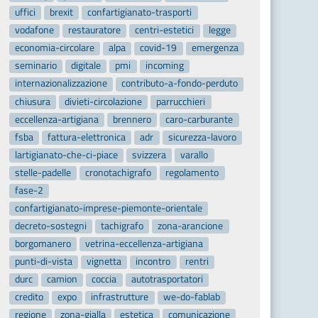
uffici
brexit
confartigianato-trasporti
vodafone
restauratore
centri-estetici
legge
economia-circolare
alpa
covid-19
emergenza
seminario
digitale
pmi
incoming
internazionalizzazione
contributo-a-fondo-perduto
chiusura
divieti-circolazione
parrucchieri
eccellenza-artigiana
brennero
caro-carburante
fsba
fattura-elettronica
adr
sicurezza-lavoro
lartigianato-che-ci-piace
svizzera
varallo
stelle-padelle
cronotachigrafo
regolamento
fase-2
confartigianato-imprese-piemonte-orientale
decreto-sostegni
tachigrafo
zona-arancione
borgomanero
vetrina-eccellenza-artigiana
punti-di-vista
vignetta
incontro
rentri
durc
camion
coccia
autotrasportatori
credito
expo
infrastrutture
we-do-fablab
regione
zona-gialla
estetica
comunicazione