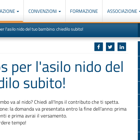
AZIONE
CONVENZIONI
FORMAZIONE
ASSOCIAZIONE
M
I
er l'asilo nido del tuo bambino: chiedilo subito!
u
d
o
r
p
p
n
s
c
s per l'asilo nido del
ilo subito!
imbo va al nido? Chiedi all'Inps il contributo che ti spetta.
one: la domanda va presentata entro la fine dell'anno: prima
enti e prima avrai il versamento.
rdere tempo!