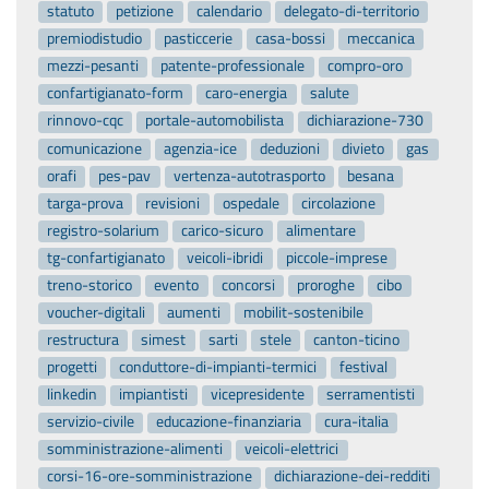
statuto
petizione
calendario
delegato-di-territorio
premiodistudio
pasticcerie
casa-bossi
meccanica
mezzi-pesanti
patente-professionale
compro-oro
confartigianato-form
caro-energia
salute
rinnovo-cqc
portale-automobilista
dichiarazione-730
comunicazione
agenzia-ice
deduzioni
divieto
gas
orafi
pes-pav
vertenza-autotrasporto
besana
targa-prova
revisioni
ospedale
circolazione
registro-solarium
carico-sicuro
alimentare
tg-confartigianato
veicoli-ibridi
piccole-imprese
treno-storico
evento
concorsi
proroghe
cibo
voucher-digitali
aumenti
mobilit-sostenibile
restructura
simest
sarti
stele
canton-ticino
progetti
conduttore-di-impianti-termici
festival
linkedin
impiantisti
vicepresidente
serramentisti
servizio-civile
educazione-finanziaria
cura-italia
somministrazione-alimenti
veicoli-elettrici
corsi-16-ore-somministrazione
dichiarazione-dei-redditi