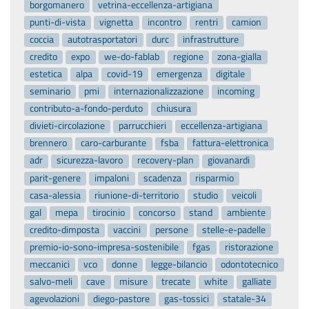
borgomanero
vetrina-eccellenza-artigiana
punti-di-vista
vignetta
incontro
rentri
camion
coccia
autotrasportatori
durc
infrastrutture
credito
expo
we-do-fablab
regione
zona-gialla
estetica
alpa
covid-19
emergenza
digitale
seminario
pmi
internazionalizzazione
incoming
contributo-a-fondo-perduto
chiusura
divieti-circolazione
parrucchieri
eccellenza-artigiana
brennero
caro-carburante
fsba
fattura-elettronica
adr
sicurezza-lavoro
recovery-plan
giovanardi
parit-genere
impaloni
scadenza
risparmio
casa-alessia
riunione-di-territorio
studio
veicoli
gal
mepa
tirocinio
concorso
stand
ambiente
credito-dimposta
vaccini
persone
stelle-e-padelle
premio-io-sono-impresa-sostenibile
fgas
ristorazione
meccanici
vco
donne
legge-bilancio
odontotecnico
salvo-meli
cave
misure
trecate
white
galliate
agevolazioni
diego-pastore
gas-tossici
statale-34