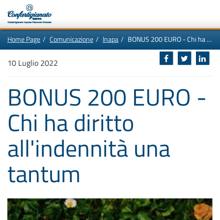
Vai
In
Home Page
Comunicazione
Inapa
BONUS 200 EURO - Chi ha diritto all'indennità una tantum
al
questa
contenuto
pagina:
Motore
principale
Menù
di
10 Luglio 2022
di
navigazione
ricerca
principale
[1]
BONUS 200 EURO -
Ricerca
nel
sito
Chi ha diritto
[2]
Contenuti
principali
[5]
all'indennità una
Le
ultime
novità
da
tantum
Confartigianato
[6]