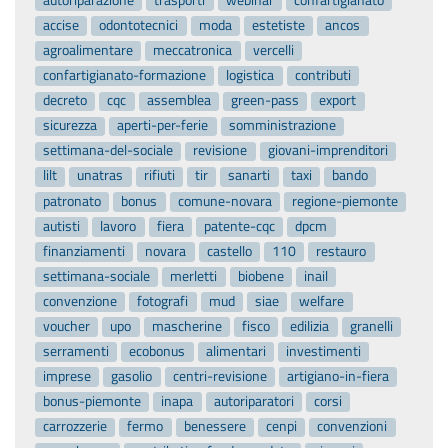
accise
odontotecnici
moda
estetiste
ancos
agroalimentare
meccatronica
vercelli
confartigianato-formazione
logistica
contributi
decreto
cqc
assemblea
green-pass
export
sicurezza
aperti-per-ferie
somministrazione
settimana-del-sociale
revisione
giovani-imprenditori
lilt
unatras
rifiuti
tir
sanarti
taxi
bando
patronato
bonus
comune-novara
regione-piemonte
autisti
lavoro
fiera
patente-cqc
dpcm
finanziamenti
novara
castello
110
restauro
settimana-sociale
merletti
biobene
inail
convenzione
fotografi
mud
siae
welfare
voucher
upo
mascherine
fisco
edilizia
granelli
serramenti
ecobonus
alimentari
investimenti
imprese
gasolio
centri-revisione
artigiano-in-fiera
bonus-piemonte
inapa
autoriparatori
corsi
carrozzerie
fermo
benessere
cenpi
convenzioni