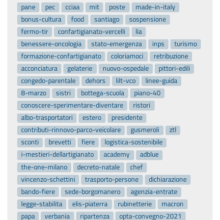
pane
pec
cciaa
mit
poste
made-in-italy
bonus-cultura
food
santiago
sospensione
fermo-tir
confartigianato-vercelli
lia
benessere-oncologia
stato-emergenza
inps
turismo
formazione-confartigianato
coloriamoci
retribuzione
acconciatura
gelaterie
nuovo-ospedale
pittori-edili
congedo-parentale
dehors
lilt-vco
linee-guida
8-marzo
sistri
bottega-scuola
piano-40
conoscere-sperimentare-diventare
ristori
albo-trasportatori
estero
presidente
contributi-rinnovo-parco-veicolare
gusmeroli
ztl
sconti
brevetti
fiere
logistica-sostenibile
i-mestieri-dellartigianato
academy
adblue
the-one-milano
decreto-natale
chef
vincenzo-schettini
trasporto-persone
dichiarazione
bando-fiere
sede-borgomanero
agenzia-entrate
legge-stabilita
elis-piaterra
rubinetterie
macron
papa
verbania
ripartenza
opta-convegno-2021