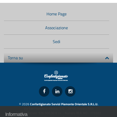
Menù
di
navigazione
Home Page
secondario:
Associazione
Sedi
Torna su
© 2026
Confartigianato Servizi Piemonte Orientale S.R.L.U.
Via San Francesco d'Assisi 5/D - 28100 Novara (NO)
Capitale Sociale: 526.000,00 € i.v. - Numero REA: NO - 173322
Informativa