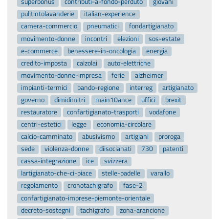
superbonus
contributi-a-fondo-perduto
giovani
pulitintolavanderie
italian-experience
camera-commercio
pneumatici
fondartigianato
movimento-donne
incontri
elezioni
sos-estate
e-commerce
benessere-in-oncologia
energia
credito-imposta
calzolai
auto-elettriche
movimento-donne-impresa
ferie
alzheimer
impianti-termici
bando-regione
interreg
artigianato
governo
dimidimitri
main10ance
uffici
brexit
restauratore
confartigianato-trasporti
vodafone
centri-estetici
legge
economia-circolare
calcio-camminato
abusivismo
artigiani
proroga
sede
violenza-donne
diisocianati
730
patenti
cassa-integrazione
ice
svizzera
lartigianato-che-ci-piace
stelle-padelle
varallo
regolamento
cronotachigrafo
fase-2
confartigianato-imprese-piemonte-orientale
decreto-sostegni
tachigrafo
zona-arancione