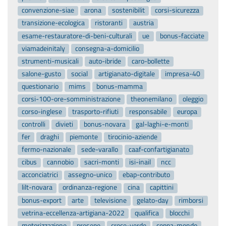
convenzione-siae
arona
sostenibilit
corsi-sicurezza
transizione-ecologica
ristoranti
austria
esame-restauratore-di-beni-culturali
ue
bonus-facciate
viamadeinitaly
consegna-a-domicilio
strumenti-musicali
auto-ibride
caro-bollette
salone-gusto
social
artigianato-digitale
impresa-40
questionario
mims
bonus-mamma
corsi-100-ore-somministrazione
theonemilano
oleggio
corso-inglese
trasporto-rifiuti
responsabile
europa
controlli
divieti
bonus-novara
gal-laghi-e-monti
fer
draghi
piemonte
tirocinio-aziende
fermo-nazionale
sede-varallo
caaf-confartigianato
cibus
cannobio
sacri-monti
isi-inail
ncc
acconciatrici
assegno-unico
ebap-contributo
lilt-novara
ordinanza-regione
cina
capittini
bonus-export
arte
televisione
gelato-day
rimborsi
vetrina-eccellenza-artigiana-2022
qualifica
blocchi
motorizzazione
presepe
croce-verde
coppa-mondo