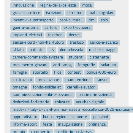
innovazione
regina-della-bellezza
moca
gravellona-toce
iscrizioni
dl-ristori
matching-day
incentivi-autotrasporto
beni-culturali
cim
eolo
guerra-ucraina
cartello
export-svizzera
impianti-elettrici
telethon
decret
senza-ricordi-non-hai-futuro
trasloco
carico-e-scarico
sfilata
patente
its
domodossola
michela-maggi
camera-commercio-svizzera
studenti
cisternette
movimento-giovani
anti-smog
fotografie
solarium
famiglie
sportello
filos
contest
bonus-600-euro
costruzioni
prevenzione
manutenzione
fauser
omegna
fondo-solidariet
carrelli-elevatori
somministrazione-cibi-e-bevande
tirocinio-in-azienda
deduzioni-forfettarie
chiusure
voucher-digitale
made-in-italy-al-via-il-premio-maestri-deccellenza-2025-iscrizion
apprendistato
bonus-regione-piemonte
pensioni
riforma-sport
festa
inaugurazione
ordinanza
premio
commercio
credito-imposta-gas