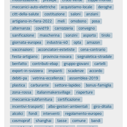
meccanici-auto-elettriche
acquistiamo-locale
deroghe
citt-della-salute
costituzione
saloni
anziani
artigiano-in-fiera-2022
meli
omobono
posa
alternanza
covid19
carrozzeria
convegno
sanificazione
mascherina
sonzini
asporto
tirolo
giornata-europea
industria-40
opta
amazon
vaccinazioni
acconciatori-estetiste
cena-contrario
festa-artigiano
provincia-novara
segnaletica-stradale
benfatto
contributi-ebap
gruppo-giovani
cartelli
export-in-svizzera
impianti
scadenze
accordo
debiti-pa
vetrina-eccellenza
assemblea-2019
plastica
carburante
settore-lapideo
bonus-famiglia
zona-rossa
italianmakersvillage
riaperture
meccanica-subfornitura
certificazione
incentivi-trasporti
albo-gestori-ambientali
giro-ditalia
alcolici
fondi
interventi
regolamento-europeo
cosmoprof
shanghai
tasse
comune
bandi