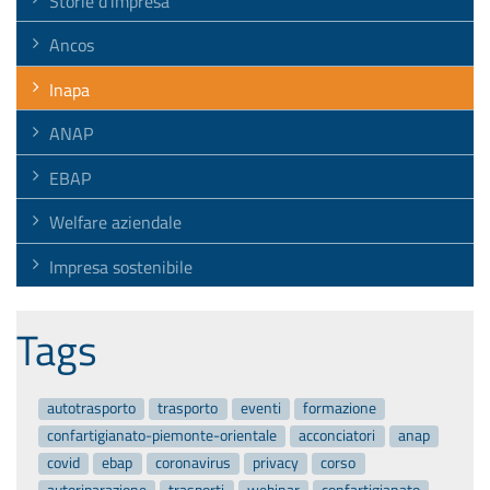
Storie d'impresa
Ancos
Inapa
ANAP
EBAP
Welfare aziendale
Impresa sostenibile
Tags
autotrasporto
trasporto
eventi
formazione
confartigianato-piemonte-orientale
acconciatori
anap
covid
ebap
coronavirus
privacy
corso
autoriparazione
trasporti
webinar
confartigianato