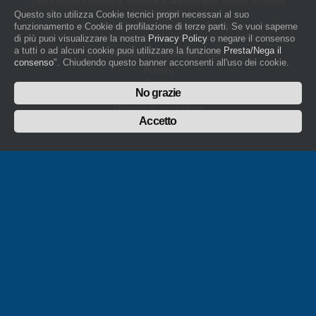
Codice fiscale e numero di iscrizione al Registro delle Imprese di Novara
01436930034
Questo sito utilizza Cookie tecnici propri necessari al suo
artigiani.it è registrato nel Registro della Stampa Periodica con il nr. 562
funzionamento e Cookie di profilazione di terze parti. Se vuoi saperne
con Decreto del Presidente del Tribunale di Novara del 07/03/13
di più puoi visualizzare la nostra
Privacy Policy
o negare il consenso
a tutti o ad alcuni cookie puoi utilizzare la funzione
Presta/Nega il
Direttore Responsabile: Amleto Impaloni
consenso
". Chiudendo questo banner acconsenti all'uso dei cookie.
Privacy
Cookie
No grazie
Whistleblowing
Manuale d'uso del logo
Policy sulla Parità di genere
Accetto